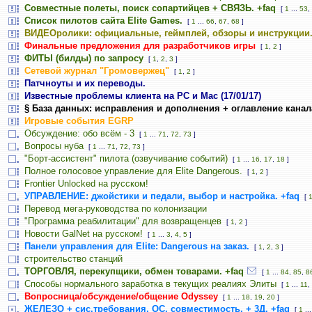
Совместные полеты, поиск сопартийцев + СВЯЗЬ. +faq
[
1
...
53
,
Список пилотов сайта Elite Games.
[
1
...
66
,
67
,
68
]
ВИДЕОролики: официальные, геймплей, обзоры и инструкции
Финальные предложения для разработчиков игры
[
1
,
2
]
ФИТЫ (билды) по запросу
[
1
,
2
,
3
]
Сетевой журнал "Громовержец"
[
1
,
2
]
Патчноуты и их переводы.
Известные проблемы клиента на PC и Mac (17/01/17)
§ База данных: исправления и дополнения + оглавление канал
Игровые события EGRP
Обсуждение: обо всём - 3
[
1
...
71
,
72
,
73
]
Вопросы нуба
[
1
...
71
,
72
,
73
]
"Борт-ассистент" пилота (озвучивание событий)
[
1
...
16
,
17
,
18
]
Полное голосовое управление для Elite Dangerous.
[
1
,
2
]
Frontier Unlocked на русском!
УПРАВЛЕНИЕ: джойстики и педали, выбор и настройка. +faq
[
Перевод мега-руководства по колонизации
"Программа реабилитации" для возвращенцев
[
1
,
2
]
Новости GalNet на русском!
[
1
...
3
,
4
,
5
]
Панели управления для Elite: Dangerous на заказ.
[
1
,
2
,
3
]
строительство станций
ТОРГОВЛЯ, перекупщики, обмен товарами. +faq
[
1
...
84
,
85
,
8
Способы нормального заработка в текущих реалиях Элиты
[
1
...
11
,
Вопросница/обсуждение/общение Odyssey
[
1
...
18
,
19
,
20
]
ЖЕЛЕЗО + сис.требования, ОС, совместимость, + 3Д. +faq
[
1
..