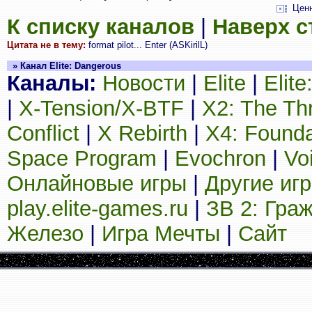
Цен
К списку каналов
|
Наверх 
Цитата не в тему:
format pilot... Enter (ASKirilL)
» Канал Elite: Dangerous
Каналы:
Новости
|
Elite
|
Elit
|
X-Tension/X-BTF
|
X2: The Th
Conflict
|
X Rebirth
|
X4: Founda
Space Program
|
Evochron
|
Vo
Онлайновые игры
|
Другие иг
play.elite-games.ru
|
ЗВ 2: Гра
Железо
|
Игра Мечты
|
Сайт