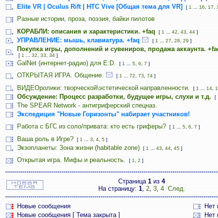
Elite VR | Oculus Rift | HTC Vive [Общая тема для VR]
[
1
...
16
,
17
,
Разные истории, проза, поэзия, байки пилотов
КОРАБЛИ: описания и характеристики. +faq
[
1
...
42
,
43
,
44
]
УПРАВЛЕНИЕ: мышь, клавиатура. +faq
[
1
...
27
,
28
,
29
]
Покупка игры, дополнений и сувениров, продажа аккаунта. +fa
[
1
...
32
,
33
,
34
]
GalNet (интернет-радио) для E:D.
[
1
...
5
,
6
,
7
]
ОТКРЫТАЯ ИГРА. Общение.
[
1
...
72
,
73
,
74
]
ВИДЕОролики: творческой\эстетической направленности.
[
1
...
14
,
1
Обсуждение: Процесс разработки, будущее игры, слухи и т.д.
[
The SPEAR Network - антигриферский спецназ.
Экспедиция "Новые Горизонты" набирает участников!
Работа с БГС из соло/привата: кто есть гриферы?
[
1
...
5
,
6
,
7
]
Ваша роль в Игре?
[
1
...
3
,
4
,
5
]
Экзопланеты: Зона жизни (habitable zone)
[
1
...
43
,
44
,
45
]
Открытая игра. Мифы и реальность.
[
1
,
2
]
Страница
1
из
4
На страницу:
1
,
2
,
3
,
4
След.
Новые сообщения
Нет
Новые сообщения [ Тема закрыта ]
Нет 