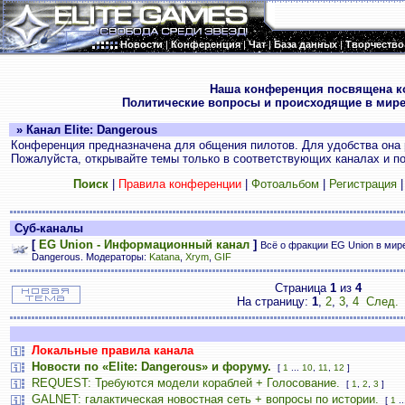
Новости
|
Конференция
|
Чат
|
База данных
|
Творчество
.
Наша конференция посвящена к
Политические вопросы и происходящие в мире
» Канал Elite: Dangerous
Конференция предназначена для общения пилотов. Для удобства она 
Пожалуйста, открывайте темы только в соответствующих каналах и пос
Поиск
|
Правила конференции
|
Фотоальбом
|
Регистрация
Суб-каналы
[
EG Union - Информационный канал
]
Всё о фракции EG Union в мире 
Dangerous. Модераторы:
Katana
,
Xrym
,
GIF
Страница
1
из
4
На страницу:
1
,
2
,
3
,
4
След.
Локальные правила канала
Новости по «Elite: Dangerous» и форуму.
[
1
...
10
,
11
,
12
]
REQUEST: Требуются модели кораблей + Голосование.
[
1
,
2
,
3
]
GALNET: галактическая новостная сеть + вопросы по истории.
[
1
..