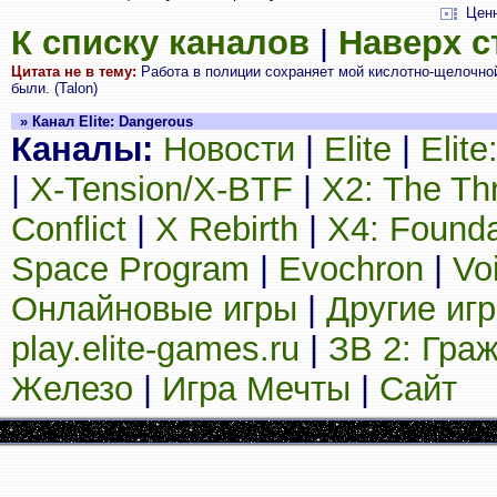
Цен
К списку каналов
|
Наверх 
Цитата не в тему:
Работа в полиции сохраняет мой кислотно-щелочной
были. (Talon)
» Канал Elite: Dangerous
Каналы:
Новости
|
Elite
|
Elit
|
X-Tension/X-BTF
|
X2: The Th
Conflict
|
X Rebirth
|
X4: Founda
Space Program
|
Evochron
|
Vo
Онлайновые игры
|
Другие иг
play.elite-games.ru
|
ЗВ 2: Гра
Железо
|
Игра Мечты
|
Сайт