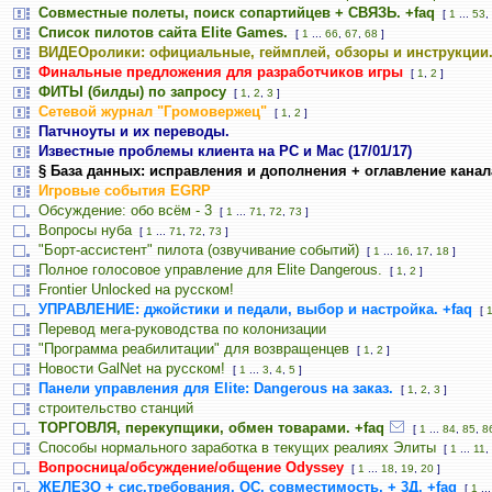
Совместные полеты, поиск сопартийцев + СВЯЗЬ. +faq
[
1
...
53
,
Список пилотов сайта Elite Games.
[
1
...
66
,
67
,
68
]
ВИДЕОролики: официальные, геймплей, обзоры и инструкции
Финальные предложения для разработчиков игры
[
1
,
2
]
ФИТЫ (билды) по запросу
[
1
,
2
,
3
]
Сетевой журнал "Громовержец"
[
1
,
2
]
Патчноуты и их переводы.
Известные проблемы клиента на PC и Mac (17/01/17)
§ База данных: исправления и дополнения + оглавление канал
Игровые события EGRP
Обсуждение: обо всём - 3
[
1
...
71
,
72
,
73
]
Вопросы нуба
[
1
...
71
,
72
,
73
]
"Борт-ассистент" пилота (озвучивание событий)
[
1
...
16
,
17
,
18
]
Полное голосовое управление для Elite Dangerous.
[
1
,
2
]
Frontier Unlocked на русском!
УПРАВЛЕНИЕ: джойстики и педали, выбор и настройка. +faq
[
Перевод мега-руководства по колонизации
"Программа реабилитации" для возвращенцев
[
1
,
2
]
Новости GalNet на русском!
[
1
...
3
,
4
,
5
]
Панели управления для Elite: Dangerous на заказ.
[
1
,
2
,
3
]
строительство станций
ТОРГОВЛЯ, перекупщики, обмен товарами. +faq
[
1
...
84
,
85
,
8
Способы нормального заработка в текущих реалиях Элиты
[
1
...
11
,
Вопросница/обсуждение/общение Odyssey
[
1
...
18
,
19
,
20
]
ЖЕЛЕЗО + сис.требования, ОС, совместимость, + 3Д. +faq
[
1
..