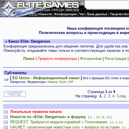
Новости
|
Конференция
|
Чат
|
База данных
|
Творчество
.
Наша конференция посвящена к
Политические вопросы и происходящие в мире
» Канал Elite: Dangerous
Конференция предназначена для общения пилотов. Для удобства она 
Пожалуйста, открывайте темы только в соответствующих каналах и пос
Поиск
|
Правила конференции
|
Фотоальбом
|
Регистрация
Суб-каналы
[
EG Union - Информационный канал
]
Всё о фракции EG Union в мире 
Dangerous. Модераторы:
Katana
,
Xrym
,
GIF
Страница
1
из
4
На страницу:
1
,
2
,
3
,
4
След.
Локальные правила канала
Новости по «Elite: Dangerous» и форуму.
[
1
...
10
,
11
,
12
]
REQUEST: Требуются модели кораблей + Голосование.
[
1
,
2
,
3
]
GALNET: галактическая новостная сеть + вопросы по истории.
[
1
..