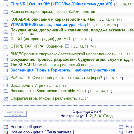
Elite VR | Oculus Rift | HTC Vive [Общая тема для VR]
[
1
...
16
,
17
,
Разные истории, проза, поэзия, байки пилотов
КОРАБЛИ: описания и характеристики. +faq
[
1
...
42
,
43
,
44
]
УПРАВЛЕНИЕ: мышь, клавиатура. +faq
[
1
...
27
,
28
,
29
]
Покупка игры, дополнений и сувениров, продажа аккаунта. +fa
[
1
...
32
,
33
,
34
]
GalNet (интернет-радио) для E:D.
[
1
...
5
,
6
,
7
]
ОТКРЫТАЯ ИГРА. Общение.
[
1
...
72
,
73
,
74
]
ВИДЕОролики: творческой\эстетической направленности.
[
1
...
14
,
1
Обсуждение: Процесс разработки, будущее игры, слухи и т.д.
[
The SPEAR Network - антигриферский спецназ.
Экспедиция "Новые Горизонты" набирает участников!
Работа с БГС из соло/привата: кто есть гриферы?
[
1
...
5
,
6
,
7
]
Ваша роль в Игре?
[
1
...
3
,
4
,
5
]
Экзопланеты: Зона жизни (habitable zone)
[
1
...
43
,
44
,
45
]
Открытая игра. Мифы и реальность.
[
1
,
2
]
Страница
1
из
4
На страницу:
1
,
2
,
3
,
4
След.
Новые сообщения
Нет
Новые сообщения [ Тема закрыта ]
Нет 