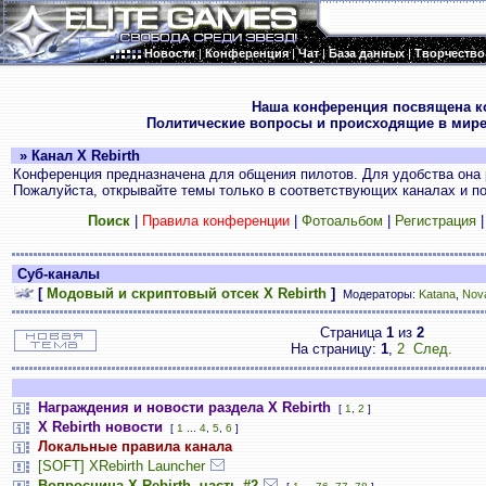
Новости
|
Конференция
|
Чат
|
База данных
|
Творчество
.
Наша конференция посвящена к
Политические вопросы и происходящие в мире
» Канал X Rebirth
Конференция предназначена для общения пилотов. Для удобства она 
Пожалуйста, открывайте темы только в соответствующих каналах и пос
Поиск
|
Правила конференции
|
Фотоальбом
|
Регистрация
Суб-каналы
[
Модовый и скриптовый отсек X Rebirth
]
Модераторы:
Katana
,
Nov
Страница
1
из
2
На страницу:
1
,
2
След.
Награждения и новости раздела X Rebirth
[
1
,
2
]
X Rebirth новости
[
1
...
4
,
5
,
6
]
Локальные правила канала
[SOFT] XRebirth Launcher
Вопросница X Rebirth, часть #2