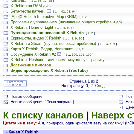
Команда.
[
1
...
16
,
17
,
18
]
X Rebirth на RAM-диске
Бета-тесты патчей.
[
1
...
62
,
63
,
64
]
[App]X Rebirth Interactive Map (XRIM)
[
1
,
2
]
Проблемы с управлением (назначение общего стрейфа и др)
X Rebirth: Home of Light
[
1
...
5
,
6
,
7
]
Путеводитель по вселенной X Rebirth
[
1
,
2
]
Скриншоты, видео X Rebirth
[
1
...
8
,
9
,
10
]
X-Rebirth и Steam (группа, вопросы, проблемы)
[
1
...
4
,
5
,
6
]
Карта X Rebirth, Радар, Навигация.
[
1
,
2
]
Обсуждение X Rebirth #2
[
1
...
100
,
101
,
102
]
X Rebirth: Reshade - изменяем визуальную графику
Достижения пилотов
Видео прохождение X Rebirth (YouTube)
Страница
1
из
2
На страницу:
1
,
2
След.
Новые сообщения
Нет
Новые сообщения [ Тема закрыта ]
Нет 
Цен
К списку каналов
|
Наверх 
Цитата не в тему:
А я, придурок, один кристалл везу на солярку! (InD
» Канал X Rebirth