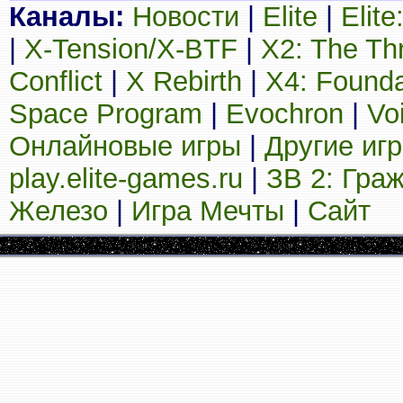
Каналы:
Новости
|
Elite
|
Elit
|
X-Tension/X-BTF
|
X2: The Th
Conflict
|
X Rebirth
|
X4: Founda
Space Program
|
Evochron
|
Vo
Онлайновые игры
|
Другие иг
play.elite-games.ru
|
ЗВ 2: Гра
Железо
|
Игра Мечты
|
Сайт