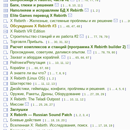
[
1
...
76
,
77
,
78
]
Баги, глюки и решения
[
1
...
9
,
10
,
11
]
Наполняем и исправляем БД X Rebirth
[
1
,
2
]
Elite Games перевод X Rebirth
X Rebirth - Железные, системные проблемы и их решение
[
1
...
2
Обсуждение X Rebirth #3
[
1
...
46
,
47
,
48
]
X Rebirth VR Edition
Строительство станций и их работа #2
[
1
...
77
,
78
,
79
]
Торговля.Прибыль.
[
1
...
30
,
31
,
32
]
Расчет комплексов и станций (программа X Rebirth builder 2)
Прохождение, советуем, делимся опытом.
[
1
...
78
,
79
,
80
]
Захват и абордаж кораблей.
[
1
...
65
,
66
,
67
]
Рейтинги/Репутация
[
1
...
10
,
11
,
12
]
Корабли
[
1
...
66
,
67
,
68
]
А знаете ли вы что?
[
1
...
7
,
8
,
9
]
X Rebirth (Linux OS)
[
1
,
2
]
Шахтерство
[
1
...
11
,
12
,
13
]
Джойстики, геймпады, конфиги, проблемы и решения.
[
1
...
4
,
5
,
6
]
Оружие, Ракеты, Дроны, Оборудование
[
1
...
27
,
28
,
29
]
X Rebirth: The Teladi Outpost
[
1
...
10
,
11
,
12
]
Миссии
[
1
...
25
,
26
,
27
]
Заглушки
X Rebirth — Russian Sound Patch
[
1
,
2
,
3
,
4
]
Боевые действия
[
1
...
18
,
19
,
20
]
Вселенная X: Rebirth. Исследования, поиск.
[
1
...
17
,
18
,
19
]