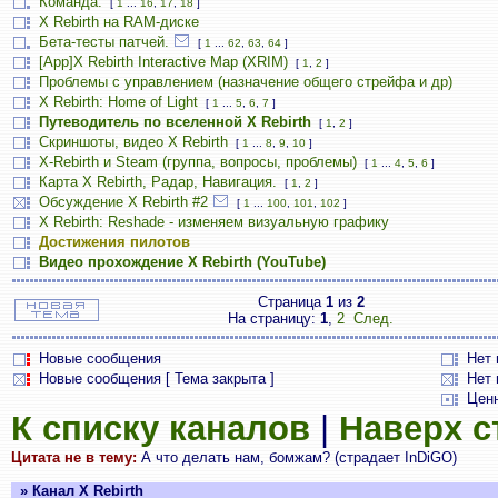
Команда.
[
1
...
16
,
17
,
18
]
X Rebirth на RAM-диске
Бета-тесты патчей.
[
1
...
62
,
63
,
64
]
[App]X Rebirth Interactive Map (XRIM)
[
1
,
2
]
Проблемы с управлением (назначение общего стрейфа и др)
X Rebirth: Home of Light
[
1
...
5
,
6
,
7
]
Путеводитель по вселенной X Rebirth
[
1
,
2
]
Скриншоты, видео X Rebirth
[
1
...
8
,
9
,
10
]
X-Rebirth и Steam (группа, вопросы, проблемы)
[
1
...
4
,
5
,
6
]
Карта X Rebirth, Радар, Навигация.
[
1
,
2
]
Обсуждение X Rebirth #2
[
1
...
100
,
101
,
102
]
X Rebirth: Reshade - изменяем визуальную графику
Достижения пилотов
Видео прохождение X Rebirth (YouTube)
Страница
1
из
2
На страницу:
1
,
2
След.
Новые сообщения
Нет
Новые сообщения [ Тема закрыта ]
Нет 
Цен
К списку каналов
|
Наверх 
Цитата не в тему:
А что делать нам, бомжам? (страдает InDiGO)
» Канал X Rebirth