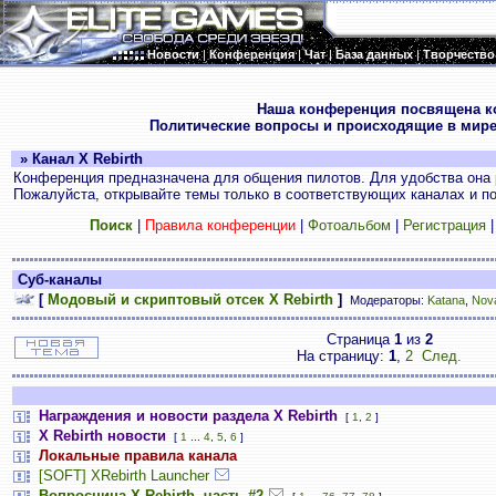
Новости
|
Конференция
|
Чат
|
База данных
|
Творчество
.
Наша конференция посвящена к
Политические вопросы и происходящие в мире
» Канал X Rebirth
Конференция предназначена для общения пилотов. Для удобства она 
Пожалуйста, открывайте темы только в соответствующих каналах и пос
Поиск
|
Правила конференции
|
Фотоальбом
|
Регистрация
Суб-каналы
[
Модовый и скриптовый отсек X Rebirth
]
Модераторы:
Katana
,
Nov
Страница
1
из
2
На страницу:
1
,
2
След.
Награждения и новости раздела X Rebirth
[
1
,
2
]
X Rebirth новости
[
1
...
4
,
5
,
6
]
Локальные правила канала
[SOFT] XRebirth Launcher
Вопросница X Rebirth, часть #2