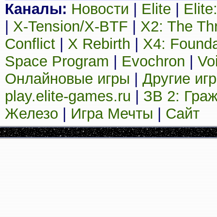
Каналы:
Новости
|
Elite
|
Elit
|
X-Tension/X-BTF
|
X2: The Th
Conflict
|
X Rebirth
|
X4: Founda
Space Program
|
Evochron
|
Vo
Онлайновые игры
|
Другие иг
play.elite-games.ru
|
ЗВ 2: Гра
Железо
|
Игра Мечты
|
Сайт