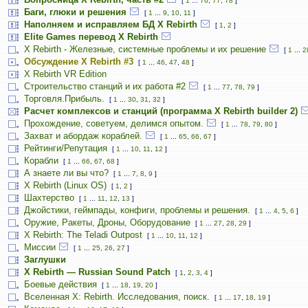
[
1
...
76
,
77
,
78
]
Баги, глюки и решения
[
1
...
9
,
10
,
11
]
Наполняем и исправляем БД X Rebirth
[
1
,
2
]
Elite Games перевод X Rebirth
X Rebirth - Железные, системные проблемы и их решение
[
1
...
2
Обсуждение X Rebirth #3
[
1
...
46
,
47
,
48
]
X Rebirth VR Edition
Строительство станций и их работа #2
[
1
...
77
,
78
,
79
]
Торговля.Прибыль.
[
1
...
30
,
31
,
32
]
Расчет комплексов и станций (программа X Rebirth builder 2)
Прохождение, советуем, делимся опытом.
[
1
...
78
,
79
,
80
]
Захват и абордаж кораблей.
[
1
...
65
,
66
,
67
]
Рейтинги/Репутация
[
1
...
10
,
11
,
12
]
Корабли
[
1
...
66
,
67
,
68
]
А знаете ли вы что?
[
1
...
7
,
8
,
9
]
X Rebirth (Linux OS)
[
1
,
2
]
Шахтерство
[
1
...
11
,
12
,
13
]
Джойстики, геймпады, конфиги, проблемы и решения.
[
1
...
4
,
5
,
6
]
Оружие, Ракеты, Дроны, Оборудование
[
1
...
27
,
28
,
29
]
X Rebirth: The Teladi Outpost
[
1
...
10
,
11
,
12
]
Миссии
[
1
...
25
,
26
,
27
]
Заглушки
X Rebirth — Russian Sound Patch
[
1
,
2
,
3
,
4
]
Боевые действия
[
1
...
18
,
19
,
20
]
Вселенная X: Rebirth. Исследования, поиск.
[
1
...
17
,
18
,
19
]