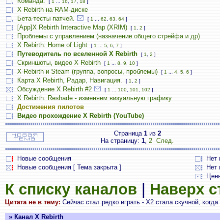
Команда.
[
1
...
16
,
17
,
18
]
X Rebirth на RAM-диске
Бета-тесты патчей.
[
1
...
62
,
63
,
64
]
[App]X Rebirth Interactive Map (XRIM)
[
1
,
2
]
Проблемы с управлением (назначение общего стрейфа и др)
X Rebirth: Home of Light
[
1
...
5
,
6
,
7
]
Путеводитель по вселенной X Rebirth
[
1
,
2
]
Скриншоты, видео X Rebirth
[
1
...
8
,
9
,
10
]
X-Rebirth и Steam (группа, вопросы, проблемы)
[
1
...
4
,
5
,
6
]
Карта X Rebirth, Радар, Навигация.
[
1
,
2
]
Обсуждение X Rebirth #2
[
1
...
100
,
101
,
102
]
X Rebirth: Reshade - изменяем визуальную графику
Достижения пилотов
Видео прохождение X Rebirth (YouTube)
Страница
1
из
2
На страницу:
1
,
2
След.
Новые сообщения
Нет
Новые сообщения [ Тема закрыта ]
Нет 
Цен
К списку каналов
|
Наверх 
Цитата не в тему:
Сейчас стал редко играть - Х2 стала скучной, когда 
» Канал X Rebirth