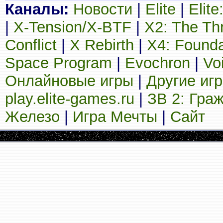
Каналы:
Новости
|
Elite
|
Elit
|
X-Tension/X-BTF
|
X2: The Th
Conflict
|
X Rebirth
|
X4: Founda
Space Program
|
Evochron
|
Vo
Онлайновые игры
|
Другие иг
play.elite-games.ru
|
ЗВ 2: Гра
Железо
|
Игра Мечты
|
Сайт