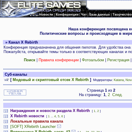
Новости
|
Конференция
|
Чат
|
База данных
|
Творчество
.
Наша конференция посвящена к
Политические вопросы и происходящие в мире
» Канал X Rebirth
Конференция предназначена для общения пилотов. Для удобства она 
Пожалуйста, открывайте темы только в соответствующих каналах и пос
Поиск
|
Правила конференции
|
Фотоальбом
|
Регистрация
Суб-каналы
[
Модовый и скриптовый отсек X Rebirth
]
Модераторы:
Katana
,
Nov
Страница
1
из
2
На страницу:
1
,
2
След.
Награждения и новости раздела X Rebirth
[
1
,
2
]
X Rebirth новости
[
1
...
4
,
5
,
6
]
Локальные правила канала
[SOFT] XRebirth Launcher
Вопросница X Rebirth, часть #2