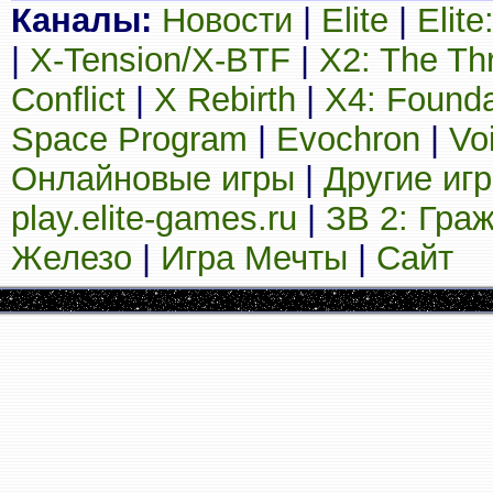
Каналы:
Новости
|
Elite
|
Elit
|
X-Tension/X-BTF
|
X2: The Th
Conflict
|
X Rebirth
|
X4: Founda
Space Program
|
Evochron
|
Vo
Онлайновые игры
|
Другие иг
play.elite-games.ru
|
ЗВ 2: Гра
Железо
|
Игра Мечты
|
Сайт