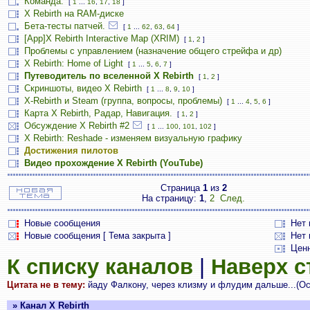
Команда.
[
1
...
16
,
17
,
18
]
X Rebirth на RAM-диске
Бета-тесты патчей.
[
1
...
62
,
63
,
64
]
[App]X Rebirth Interactive Map (XRIM)
[
1
,
2
]
Проблемы с управлением (назначение общего стрейфа и др)
X Rebirth: Home of Light
[
1
...
5
,
6
,
7
]
Путеводитель по вселенной X Rebirth
[
1
,
2
]
Скриншоты, видео X Rebirth
[
1
...
8
,
9
,
10
]
X-Rebirth и Steam (группа, вопросы, проблемы)
[
1
...
4
,
5
,
6
]
Карта X Rebirth, Радар, Навигация.
[
1
,
2
]
Обсуждение X Rebirth #2
[
1
...
100
,
101
,
102
]
X Rebirth: Reshade - изменяем визуальную графику
Достижения пилотов
Видео прохождение X Rebirth (YouTube)
Страница
1
из
2
На страницу:
1
,
2
След.
Новые сообщения
Нет
Новые сообщения [ Тема закрыта ]
Нет 
Цен
К списку каналов
|
Наверх 
Цитата не в тему:
йаду Фалкону, через клизму и флудим дальше...(О
» Канал X Rebirth