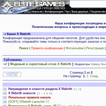
Новости
|
Конференция
|
Чат
|
База данных
|
Творчество
.
Наша конференция посвящена к
Политические вопросы и происходящие в мире
» Канал X Rebirth
Конференция предназначена для общения пилотов. Для удобства она 
Пожалуйста, открывайте темы только в соответствующих каналах и пос
Поиск
|
Правила конференции
|
Фотоальбом
|
Регистрация
Суб-каналы
[
Модовый и скриптовый отсек X Rebirth
]
Модераторы:
Katana
,
Nov
Страница
1
из
2
На страницу:
1
,
2
След.
Награждения и новости раздела X Rebirth
[
1
,
2
]
X Rebirth новости
[
1
...
4
,
5
,
6
]
Локальные правила канала
[SOFT] XRebirth Launcher
Вопросница X Rebirth, часть #2