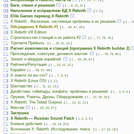
[
1
...
76
,
77
,
78
]
Баги, глюки и решения
[
1
...
9
,
10
,
11
]
Наполняем и исправляем БД X Rebirth
[
1
,
2
]
Elite Games перевод X Rebirth
X Rebirth - Железные, системные проблемы и их решение
[
1
...
2
Обсуждение X Rebirth #3
[
1
...
46
,
47
,
48
]
X Rebirth VR Edition
Строительство станций и их работа #2
[
1
...
77
,
78
,
79
]
Торговля.Прибыль.
[
1
...
30
,
31
,
32
]
Расчет комплексов и станций (программа X Rebirth builder 2)
Прохождение, советуем, делимся опытом.
[
1
...
78
,
79
,
80
]
Захват и абордаж кораблей.
[
1
...
65
,
66
,
67
]
Рейтинги/Репутация
[
1
...
10
,
11
,
12
]
Корабли
[
1
...
66
,
67
,
68
]
А знаете ли вы что?
[
1
...
7
,
8
,
9
]
X Rebirth (Linux OS)
[
1
,
2
]
Шахтерство
[
1
...
11
,
12
,
13
]
Джойстики, геймпады, конфиги, проблемы и решения.
[
1
...
4
,
5
,
6
]
Оружие, Ракеты, Дроны, Оборудование
[
1
...
27
,
28
,
29
]
X Rebirth: The Teladi Outpost
[
1
...
10
,
11
,
12
]
Миссии
[
1
...
25
,
26
,
27
]
Заглушки
X Rebirth — Russian Sound Patch
[
1
,
2
,
3
,
4
]
Боевые действия
[
1
...
18
,
19
,
20
]
Вселенная X: Rebirth. Исследования, поиск.
[
1
...
17
,
18
,
19
]