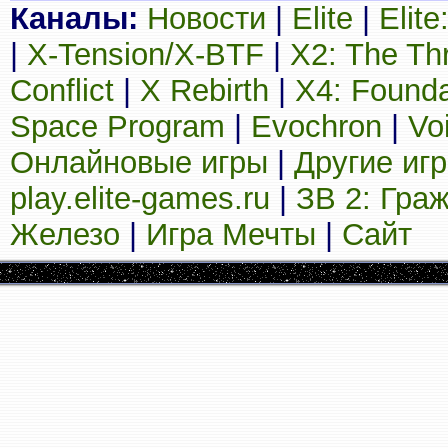
Каналы:
Новости
|
Elite
|
Elit
|
X-Tension/X-BTF
|
X2: The Th
Conflict
|
X Rebirth
|
X4: Founda
Space Program
|
Evochron
|
Vo
Онлайновые игры
|
Другие иг
play.elite-games.ru
|
ЗВ 2: Гра
Железо
|
Игра Мечты
|
Сайт