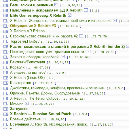
[
1
...
76
,
77
,
78
]
Баги, глюки и решения
[
1
...
9
,
10
,
11
]
Наполняем и исправляем БД X Rebirth
[
1
,
2
]
Elite Games перевод X Rebirth
X Rebirth - Железные, системные проблемы и их решение
[
1
...
2
Обсуждение X Rebirth #3
[
1
...
46
,
47
,
48
]
X Rebirth VR Edition
Строительство станций и их работа #2
[
1
...
77
,
78
,
79
]
Торговля.Прибыль.
[
1
...
30
,
31
,
32
]
Расчет комплексов и станций (программа X Rebirth builder 2)
Прохождение, советуем, делимся опытом.
[
1
...
78
,
79
,
80
]
Захват и абордаж кораблей.
[
1
...
65
,
66
,
67
]
Рейтинги/Репутация
[
1
...
10
,
11
,
12
]
Корабли
[
1
...
66
,
67
,
68
]
А знаете ли вы что?
[
1
...
7
,
8
,
9
]
X Rebirth (Linux OS)
[
1
,
2
]
Шахтерство
[
1
...
11
,
12
,
13
]
Джойстики, геймпады, конфиги, проблемы и решения.
[
1
...
4
,
5
,
6
]
Оружие, Ракеты, Дроны, Оборудование
[
1
...
27
,
28
,
29
]
X Rebirth: The Teladi Outpost
[
1
...
10
,
11
,
12
]
Миссии
[
1
...
25
,
26
,
27
]
Заглушки
X Rebirth — Russian Sound Patch
[
1
,
2
,
3
,
4
]
Боевые действия
[
1
...
18
,
19
,
20
]
Вселенная X: Rebirth. Исследования, поиск.
[
1
...
17
,
18
,
19
]