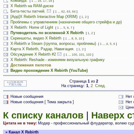
Команда.
[
1
...
16
,
17
,
18
]
X Rebirth на RAM-диске
Бета-тесты патчей.
[
1
...
62
,
63
,
64
]
[App]X Rebirth Interactive Map (XRIM)
[
1
,
2
]
Проблемы с управлением (назначение общего стрейфа и др)
X Rebirth: Home of Light
[
1
...
5
,
6
,
7
]
Путеводитель по вселенной X Rebirth
[
1
,
2
]
Скриншоты, видео X Rebirth
[
1
...
8
,
9
,
10
]
X-Rebirth и Steam (группа, вопросы, проблемы)
[
1
...
4
,
5
,
6
]
Карта X Rebirth, Радар, Навигация.
[
1
,
2
]
Обсуждение X Rebirth #2
[
1
...
100
,
101
,
102
]
X Rebirth: Reshade - изменяем визуальную графику
Достижения пилотов
Видео прохождение X Rebirth (YouTube)
Страница
1
из
2
На страницу:
1
,
2
След.
Новые сообщения
Нет
Новые сообщения [ Тема закрыта ]
Нет 
Цен
К списку каналов
|
Наверх 
Цитата не в тему:
Модер - профессиональный флудератор, волею судь
» Канал X Rebirth