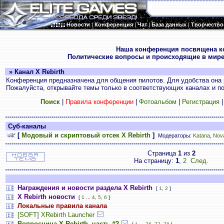
Новости
|
Конференция
|
Чат
|
База данных
|
Творчество
.
Наша конференция посвящена к
Политические вопросы и происходящие в мире
» Канал X Rebirth
Конференция предназначена для общения пилотов. Для удобства она 
Пожалуйста, открывайте темы только в соответствующих каналах и пос
Поиск
|
Правила конференции
|
Фотоальбом
|
Регистрация
Суб-каналы
[
Модовый и скриптовый отсек X Rebirth
]
Модераторы:
Katana
,
Nov
Страница
1
из
2
На страницу:
1
,
2
След.
Награждения и новости раздела X Rebirth
[
1
,
2
]
X Rebirth новости
[
1
...
4
,
5
,
6
]
Локальные правила канала
[SOFT] XRebirth Launcher
Вопросница X Rebirth, часть #2