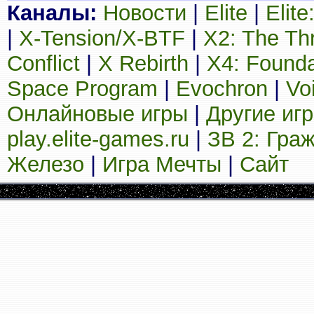
Каналы:
Новости
|
Elite
|
Elit
|
X-Tension/X-BTF
|
X2: The Th
Conflict
|
X Rebirth
|
X4: Founda
Space Program
|
Evochron
|
Vo
Онлайновые игры
|
Другие иг
play.elite-games.ru
|
ЗВ 2: Гра
Железо
|
Игра Мечты
|
Сайт