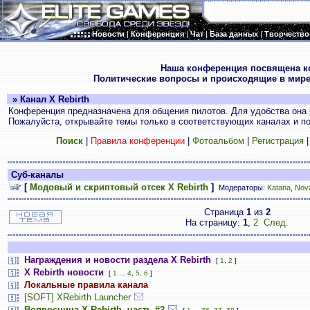
Новости
|
Конференция
|
Чат
|
База данных
|
Творчество
.
Наша конференция посвящена к
Политические вопросы и происходящие в мире
» Канал X Rebirth
Конференция предназначена для общения пилотов. Для удобства она 
Пожалуйста, открывайте темы только в соответствующих каналах и пос
Поиск
|
Правила конференции
|
Фотоальбом
|
Регистрация
Суб-каналы
[
Модовый и скриптовый отсек X Rebirth
]
Модераторы:
Katana
,
Nov
Страница
1
из
2
На страницу:
1
,
2
След.
Награждения и новости раздела X Rebirth
[
1
,
2
]
X Rebirth новости
[
1
...
4
,
5
,
6
]
Локальные правила канала
[SOFT] XRebirth Launcher
Вопросница X Rebirth, часть #2