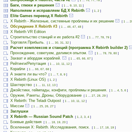
[
1
...
76
,
77
,
78
]
Баги, глюки и решения
[
1
...
9
,
10
,
11
]
Наполняем и исправляем БД X Rebirth
[
1
,
2
]
Elite Games перевод X Rebirth
X Rebirth - Железные, системные проблемы и их решение
[
1
...
2
Обсуждение X Rebirth #3
[
1
...
46
,
47
,
48
]
X Rebirth VR Edition
Строительство станций и их работа #2
[
1
...
77
,
78
,
79
]
Торговля.Прибыль.
[
1
...
30
,
31
,
32
]
Расчет комплексов и станций (программа X Rebirth builder 2)
Прохождение, советуем, делимся опытом.
[
1
...
78
,
79
,
80
]
Захват и абордаж кораблей.
[
1
...
65
,
66
,
67
]
Рейтинги/Репутация
[
1
...
10
,
11
,
12
]
Корабли
[
1
...
66
,
67
,
68
]
А знаете ли вы что?
[
1
...
7
,
8
,
9
]
X Rebirth (Linux OS)
[
1
,
2
]
Шахтерство
[
1
...
11
,
12
,
13
]
Джойстики, геймпады, конфиги, проблемы и решения.
[
1
...
4
,
5
,
6
]
Оружие, Ракеты, Дроны, Оборудование
[
1
...
27
,
28
,
29
]
X Rebirth: The Teladi Outpost
[
1
...
10
,
11
,
12
]
Миссии
[
1
...
25
,
26
,
27
]
Заглушки
X Rebirth — Russian Sound Patch
[
1
,
2
,
3
,
4
]
Боевые действия
[
1
...
18
,
19
,
20
]
Вселенная X: Rebirth. Исследования, поиск.
[
1
...
17
,
18
,
19
]