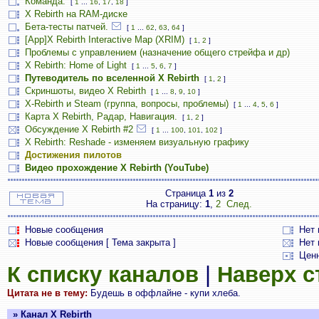
Команда.
[
1
...
16
,
17
,
18
]
X Rebirth на RAM-диске
Бета-тесты патчей.
[
1
...
62
,
63
,
64
]
[App]X Rebirth Interactive Map (XRIM)
[
1
,
2
]
Проблемы с управлением (назначение общего стрейфа и др)
X Rebirth: Home of Light
[
1
...
5
,
6
,
7
]
Путеводитель по вселенной X Rebirth
[
1
,
2
]
Скриншоты, видео X Rebirth
[
1
...
8
,
9
,
10
]
X-Rebirth и Steam (группа, вопросы, проблемы)
[
1
...
4
,
5
,
6
]
Карта X Rebirth, Радар, Навигация.
[
1
,
2
]
Обсуждение X Rebirth #2
[
1
...
100
,
101
,
102
]
X Rebirth: Reshade - изменяем визуальную графику
Достижения пилотов
Видео прохождение X Rebirth (YouTube)
Страница
1
из
2
На страницу:
1
,
2
След.
Новые сообщения
Нет
Новые сообщения [ Тема закрыта ]
Нет 
Цен
К списку каналов
|
Наверх 
Цитата не в тему:
Бyдешь в оффлайне - кyпи хлеба.
» Канал X Rebirth