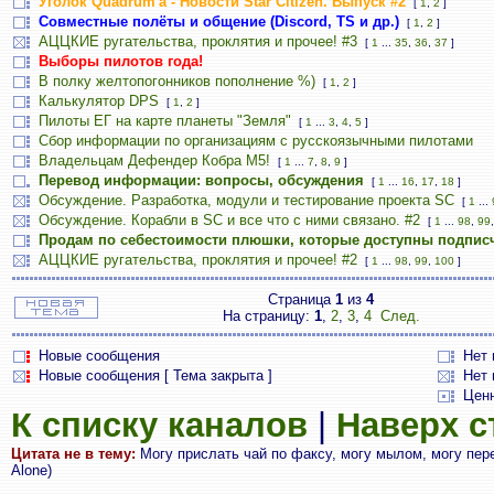
Уголок Quadrum'а - Новости Star Citizen. Выпуск #2
[
1
,
2
]
Совместные полёты и общение (Discord, TS и др.)
[
1
,
2
]
АЦЦКИЕ ругательства, проклятия и прочее! #3
[
1
...
35
,
36
,
37
]
Выборы пилотов года!
В полку желтопогонников пополнение %)
[
1
,
2
]
Калькулятор DPS
[
1
,
2
]
Пилоты ЕГ на карте планеты "Земля"
[
1
...
3
,
4
,
5
]
Сбор информации по организациям с русскоязычными пилотами
Владельцам Дефендер Кобра М5!
[
1
...
7
,
8
,
9
]
Перевод информации: вопросы, обсуждения
[
1
...
16
,
17
,
18
]
Обсуждение. Разработка, модули и тестирование проекта SC
[
1
...
Обсуждение. Корабли в SC и все что с ними связано. #2
[
1
...
98
,
99
Продам по себестоимости плюшки, которые доступны подпис
АЦЦКИЕ ругательства, проклятия и прочее! #2
[
1
...
98
,
99
,
100
]
Страница
1
из
4
На страницу:
1
,
2
,
3
,
4
След.
Новые сообщения
Нет
Новые сообщения [ Тема закрыта ]
Нет 
Цен
К списку каналов
|
Наверх 
Цитата не в тему:
Могу прислать чай по факсу, могу мылом, могу перед
Alone)