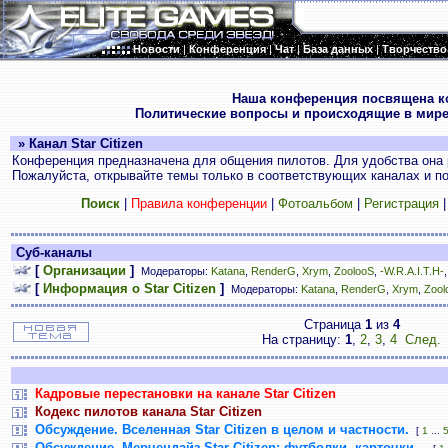
Новости
|
Конференция
|
Чат
|
База данных
|
Творчество
.
Наша конференция посвящена к
Политические вопросы и происходящие в мире
» Канал Star Citizen
Конференция предназначена для общения пилотов. Для удобства она 
Пожалуйста, открывайте темы только в соответствующих каналах и пос
Поиск
|
Правила конференции
|
Фотоальбом
|
Регистрация
Суб-каналы
[
Организации
]
Модераторы:
Katana
,
RenderG
,
Xrym
,
ZoolooS
,
-W.R.A.I.T.H-
[
Информация о Star Citizen
]
Модераторы:
Katana
,
RenderG
,
Xrym
,
Zool
Страница
1
из
4
На страницу:
1
,
2
,
3
,
4
След.
Кадровые перестановки на канале Star Citizen
Кодекс пилотов канала Star Citizen
Обсуждение. Вселенная Star Citizen в целом и частности.
[
1
...
Обсуждение. Мерчендайз Star Citizen: футболки, карточки...