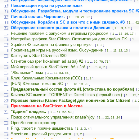
[
1
Локализация игры на русский язык
Обсуждение. Разработка, модули и тестирование проекта SC #
Личный состав. Черновик.
[
1
...
20
,
21
,
22
]
Обсуждение. Корабли в SC и все что с ними связано. #3
[
1
...
42
Обсуждение теневого рынка и политики Дарения
[
1
...
3
,
4
,
5
]
Решение проблем с запуском и игровым процессом
[
1
...
15
,
16
,
17
]
Настройка графики Star Citizen. Оптимизация для слабых ПК.
[
1
...
Sqadron 42 выходит на финишную прямую.
[
1
,
2
]
Локализация игры на русский язык. Обсуждение
[
1
...
11
,
12
,
13
]
Как купить Star Citizen за $30
Стэнтон бар (per kokainum ad astra) #2
[
1
...
69
,
70
,
71
]
Мой первый день в StarCitizen: /о\ + \o/
[
1
...
5
,
6
,
7
]
"Железная" тема
[
1
...
82
,
83
,
84
]
Клуб Казуальных Космонавтов (CCC)
[
1
,
2
]
[FUN] Юморная тема по SC
[
1
...
18
,
19
,
20
]
Предварительный состав флота #1 (статистика по кораблям)
[
Качаем SC вместе: TORRENTs+ Direct Links (первый пост)
[
1
...
12
,
Игровые пакеты (Game Package) для новичков Star Citizen!
[
1
,
Приглашаем на BarCitizen в Москве
"Дарим" пледжи..
[
1
...
51
,
52
,
53
]
Поиск оптимального управления: клава'n'joy
[
1
...
22
,
23
,
24
]
OpenSource контроллер
Ping, tracert и прочие шаманства
[
1
,
2
,
3
,
4
]
Spectrum - русский раздел чата.
[
1
,
2
]