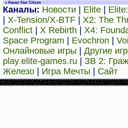
» Канал Star Citizen
Каналы:
Новости
|
Elite
|
Elit
|
X-Tension/X-BTF
|
X2: The Th
Conflict
|
X Rebirth
|
X4: Founda
Space Program
|
Evochron
|
Vo
Онлайновые игры
|
Другие иг
play.elite-games.ru
|
ЗВ 2: Гра
Железо
|
Игра Мечты
|
Сайт