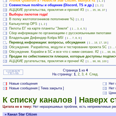
Уголок Quadrum'а - Новости Star Citizen. Выпуск #2
[
1
,
2
]
Совместные полёты и общение (Discord, TS и др.)
[
1
,
2
]
АЦЦКИЕ ругательства, проклятия и прочее! #3
[
1
...
35
,
36
,
37
]
Выборы пилотов года!
В полку желтопогонников пополнение %)
[
1
,
2
]
Калькулятор DPS
[
1
,
2
]
Пилоты ЕГ на карте планеты "Земля"
[
1
...
3
,
4
,
5
]
Сбор информации по организациям с русскоязычными пилотами
Владельцам Дефендер Кобра М5!
[
1
...
7
,
8
,
9
]
Перевод информации: вопросы, обсуждения
[
1
...
16
,
17
,
18
]
Обсуждение. Разработка, модули и тестирование проекта SC
[
1
...
Обсуждение. Корабли в SC и все что с ними связано. #2
[
1
...
98
,
99
Продам по себестоимости плюшки, которые доступны подпис
АЦЦКИЕ ругательства, проклятия и прочее! #2
[
1
...
98
,
99
,
100
]
Страница
1
из
4
На страницу:
1
,
2
,
3
,
4
След.
Новые сообщения
Нет
Новые сообщения [ Тема закрыта ]
Нет 
Цен
К списку каналов
|
Наверх 
Цитата не в тему:
Нет неразрешимых проблем, есть неприемлемые реше
» Канал Star Citizen