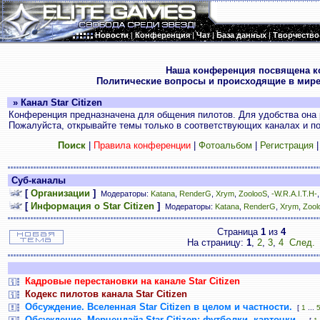
Новости
|
Конференция
|
Чат
|
База данных
|
Творчество
.
Наша конференция посвящена к
Политические вопросы и происходящие в мире
» Канал Star Citizen
Конференция предназначена для общения пилотов. Для удобства она 
Пожалуйста, открывайте темы только в соответствующих каналах и пос
Поиск
|
Правила конференции
|
Фотоальбом
|
Регистрация
Суб-каналы
[
Организации
]
Модераторы:
Katana
,
RenderG
,
Xrym
,
ZoolooS
,
-W.R.A.I.T.H-
[
Информация о Star Citizen
]
Модераторы:
Katana
,
RenderG
,
Xrym
,
Zool
Страница
1
из
4
На страницу:
1
,
2
,
3
,
4
След.
Кадровые перестановки на канале Star Citizen
Кодекс пилотов канала Star Citizen
Обсуждение. Вселенная Star Citizen в целом и частности.
[
1
...
Обсуждение. Мерчендайз Star Citizen: футболки, карточки...