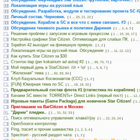
[
1
Локализация игры на русский язык
Обсуждение. Разработка, модули и тестирование проекта SC #
Личный состав. Черновик.
[
1
...
20
,
21
,
22
]
Обсуждение. Корабли в SC и все что с ними связано. #3
[
1
...
42
Обсуждение теневого рынка и политики Дарения
[
1
...
3
,
4
,
5
]
Решение проблем с запуском и игровым процессом
[
1
...
15
,
16
,
17
]
Настройка графики Star Citizen. Оптимизация для слабых ПК.
[
1
...
Sqadron 42 выходит на финишную прямую.
[
1
,
2
]
Локализация игры на русский язык. Обсуждение
[
1
...
11
,
12
,
13
]
Как купить Star Citizen за $30
Стэнтон бар (per kokainum ad astra) #2
[
1
...
69
,
70
,
71
]
Мой первый день в StarCitizen: /о\ + \o/
[
1
...
5
,
6
,
7
]
"Железная" тема
[
1
...
82
,
83
,
84
]
Клуб Казуальных Космонавтов (CCC)
[
1
,
2
]
[FUN] Юморная тема по SC
[
1
...
18
,
19
,
20
]
Предварительный состав флота #1 (статистика по кораблям)
[
Качаем SC вместе: TORRENTs+ Direct Links (первый пост)
[
1
...
12
,
Игровые пакеты (Game Package) для новичков Star Citizen!
[
1
,
Приглашаем на BarCitizen в Москве
"Дарим" пледжи..
[
1
...
51
,
52
,
53
]
Поиск оптимального управления: клава'n'joy
[
1
...
22
,
23
,
24
]
OpenSource контроллер
Ping, tracert и прочие шаманства
[
1
,
2
,
3
,
4
]
Spectrum - русский раздел чата.
[
1
,
2
]