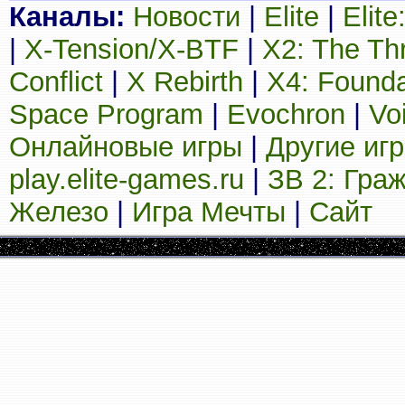
Каналы:
Новости
|
Elite
|
Elit
|
X-Tension/X-BTF
|
X2: The Th
Conflict
|
X Rebirth
|
X4: Founda
Space Program
|
Evochron
|
Vo
Онлайновые игры
|
Другие иг
play.elite-games.ru
|
ЗВ 2: Гра
Железо
|
Игра Мечты
|
Сайт