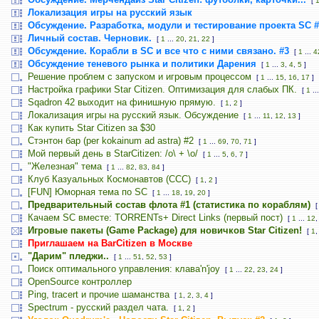
[
Локализация игры на русский язык
Обсуждение. Разработка, модули и тестирование проекта SC #
Личный состав. Черновик.
[
1
...
20
,
21
,
22
]
Обсуждение. Корабли в SC и все что с ними связано. #3
[
1
...
4
Обсуждение теневого рынка и политики Дарения
[
1
...
3
,
4
,
5
]
Решение проблем с запуском и игровым процессом
[
1
...
15
,
16
,
17
]
Настройка графики Star Citizen. Оптимизация для слабых ПК.
[
1
..
Sqadron 42 выходит на финишную прямую.
[
1
,
2
]
Локализация игры на русский язык. Обсуждение
[
1
...
11
,
12
,
13
]
Как купить Star Citizen за $30
Стэнтон бар (per kokainum ad astra) #2
[
1
...
69
,
70
,
71
]
Мой первый день в StarCitizen: /о\ + \o/
[
1
...
5
,
6
,
7
]
"Железная" тема
[
1
...
82
,
83
,
84
]
Клуб Казуальных Космонавтов (CCC)
[
1
,
2
]
[FUN] Юморная тема по SC
[
1
...
18
,
19
,
20
]
Предварительный состав флота #1 (статистика по кораблям)
Качаем SC вместе: TORRENTs+ Direct Links (первый пост)
[
1
...
12
Игровые пакеты (Game Package) для новичков Star Citizen!
[
1
Приглашаем на BarCitizen в Москве
"Дарим" пледжи..
[
1
...
51
,
52
,
53
]
Поиск оптимального управления: клава'n'joy
[
1
...
22
,
23
,
24
]
OpenSource контроллер
Ping, tracert и прочие шаманства
[
1
,
2
,
3
,
4
]
Spectrum - русский раздел чата.
[
1
,
2
]