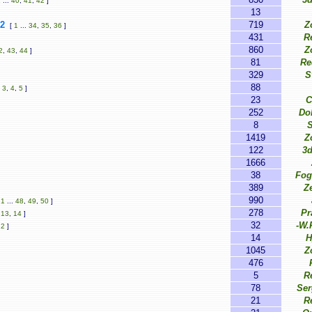
1
...
40
,
41
,
42
]
13
2
719
Z
[
1
...
34
,
35
,
36
]
431
R
860
Z
2
,
43
,
44
]
81
Re
329
S
88
.
3
,
4
,
5
]
23
C
252
Do
8
1419
Z
122
3
1666
38
Fog
389
Z
990
[
1
...
48
,
49
,
50
]
278
Pr
,
13
,
14
]
32
-W.
,
2
]
14
H
1045
Z
476
5
R
78
Se
21
R