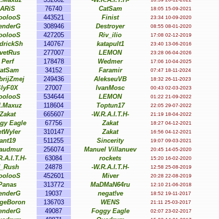
ARiS
76740
CatSam
18:05 15-09-2021
oolooS
443521
Finist
23:34 10-09-2020
enderG
308946
Destroyer
08:55 08-01-2020
oolooS
427205
Riv_ilio
17:08 02-12-2019
drickSh
140767
katapult1
23:40 13-06-2016
vetRus
277007
LEMON
23:28 06-04-2026
Perf
178478
Wedmer
17:06 10-04-2025
atSam
34152
Faramir
07:47 18-11-2024
brijZmej
249436
AlekseuVB
18:32 26-11-2023
SlyF0X
27007
IvanMosc
00:43 02-03-2023
oolooS
534644
LEMON
01:22 21-09-2022
d.Maxuz
118604
Toptun17
22:05 29-07-2022
Zakat
665607
-W.R.A.I.T.H-
21:19 18-04-2022
gy Eagle
67756
Zakat
18:27 04-12-2021
etWyler
310147
Zakat
16:56 04-12-2021
ant19
511255
Sincerity
19:07 09-03-2021
audmur
256074
Manuel Villanuev
20:45 14-05-2020
R.A.I.T.H-
63084
rockets
15:20 16-02-2020
_Rush
24878
-W.R.A.I.T.H-
12:58 25-08-2019
oolooS
452601
Miver
20:28 22-08-2019
Panas
313772
MaDMaN64ru
12:10 21-06-2018
enderG
19037
negat!ve
18:52 19-11-2017
rgeBoron
136703
WENS
21:11 25-03-2017
enderG
49087
Foggy Eagle
02:07 23-02-2017