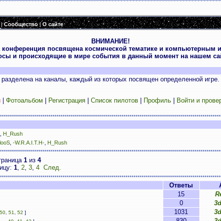
|
Сообщество
|
О сайте
ВНИМАНИЕ!
 конференция посвящена космической тематике и компьютерным и
осы и происходящие в мире события в данный момент на нашем сай
разделена на каналы, каждый из которых посвящен определенной игре.
и
|
Фотоальбом
|
Регистрация
|
Список пилотов
|
Профиль
|
Войти и прове
,
H_Rush
looS
,
-W.R.A.I.T.H-
,
H_Rush
траница
1
из
4
ницу:
1
,
2
,
3
,
4
След.
Ответы
15
R
0
3
1031
3
50
,
51
,
52
]
830
3