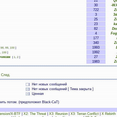
21
Q
30
-W.
722
Z
3
3
25
Z
23
ka
82
Do
4
Fog
177
340
Z
1993
.
98
,
99
,
100
]
1992
9
,
100
]
счикам
27
[
1
,
2
]
1983
Z
След.
Нет новых сообщений
Нет новых сообщений [ Тема закрыта ]
Ценная
ить потом. (предположил Black-CaT)
ension/X-BTF
|
X2: The Threat
|
X3: Reunion
|
X3: Terran Conflict
|
X Rebirth