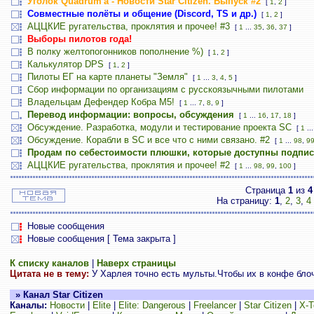
Уголок Quadrum'а - Новости Star Citizen. Выпуск #2
[
1
,
2
]
Совместные полёты и общение (Discord, TS и др.)
[
1
,
2
]
АЦЦКИЕ ругательства, проклятия и прочее! #3
[
1
...
35
,
36
,
37
]
Выборы пилотов года!
В полку желтопогонников пополнение %)
[
1
,
2
]
Калькулятор DPS
[
1
,
2
]
Пилоты ЕГ на карте планеты "Земля"
[
1
...
3
,
4
,
5
]
Сбор информации по организациям с русскоязычными пилотами
Владельцам Дефендер Кобра М5!
[
1
...
7
,
8
,
9
]
Перевод информации: вопросы, обсуждения
[
1
...
16
,
17
,
18
]
Обсуждение. Разработка, модули и тестирование проекта SC
[
1
..
Обсуждение. Корабли в SC и все что с ними связано. #2
[
1
...
98
,
9
Продам по себестоимости плюшки, которые доступны подпи
АЦЦКИЕ ругательства, проклятия и прочее! #2
[
1
...
98
,
99
,
100
]
Страница
1
из
4
На страницу:
1
,
2
,
3
,
4
Новые сообщения
Новые сообщения [ Тема закрыта ]
К списку каналов
|
Наверх страницы
Цитата не в тему:
У Харлея точно есть мульты.Чтобы их в конфе блоч
» Канал Star Citizen
Каналы:
Новости
|
Elite
|
Elite: Dangerous
|
Freelancer
|
Star Citizen
|
X-T