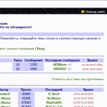
Помощь сайту
грам.
те не обсуждаются!
 Пожалуйста, открывайте темы только в соответствующих каналах и
рить личные сообщения
|
Вход
Темы
Сообщения
Последнее сообщение
Время
16
1283
AE86true
01:49 25-07-2024
20
1069
llBARSll
18:11 23-07-2018
Отметить все темы как прочтённые
Автор
Просм.
Последний
Время
enderG
30880
H_Rush
19:03 26-03-2015
d.Maxuz
20168
3d.Maxuz
13:12 21-07-2013
d.Maxuz
479367
RedrickSh
23:03 21-04-2026
d.Maxuz
352662
-W.R.A.I.T.H-
18:39 26-12-2022