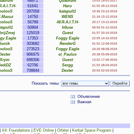
uadrum
48871
Quadrum
15:03 14-01-2017
R.A.I.T.H-
61641
Haru
01:52 28-12-2016
oolooS
287058
katapult1
10:36 23-12-2016
d.Maxuz
14750
WENS
21:16 15-12-2016
oolooS
56789
-W.R.A.I.T.H-
20:17 13-12-2016
tapult1
50904
h0use
06:54 01-12-2016
brijZmej
125019
Guest
01:57 20-10-2016
gy Eagle
17353
Foggy Eagle
22:05 14-10-2016
bunik
303682
RenderG
01:52 12-09-2016
oolooS
273523
Foggy Eagle
16:20 08-09-2016
Dexter
906975
st_Paulus
20:38 05-09-2016
Xrym
698306
Guest
13:02 17-06-2016
JediDZ
62706
Sergg
21:52 28-03-2016
oolooS
708844
Dexter
20:03 02-03-2016
Показать темы:
Объявление
Важная
|
X4: Foundations
|
EVE Online
|
Orbiter
|
Kerbal Space Program
|