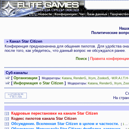
Новости
|
Конференция
|
Чат
|
База данных
|
Творчество
.
Наша
Политические вопр
» Канал Star Citizen
Конференция предназначена для общения пилотов. Для удобства она 
после того, как убедитесь, что данный вопрос не обсуждался ранее.
Поиск
|
Правила конференци
Суб-каналы
[
Организации
]
Модераторы:
Katana
,
RenderG
,
Xrym
,
ZoolooS
,
-W.R.A.I.T.H-
[
Информация о Star Citizen
]
Модераторы:
Katana
,
RenderG
,
Xrym
,
Zoo
С
На стра
Кадровые перестановки на канале Star Citizen
Кодекс пилотов канала Star Citizen
Обсуждение. Вселенная Star Citizen в целом и частности.
[
1
...
Обсуждение. Мерчендайз Star Citizen: футболки, карточки...