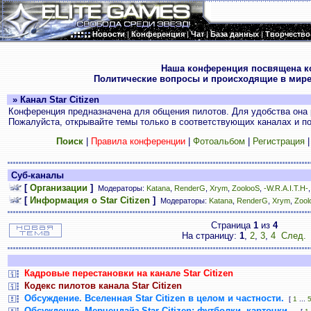
Новости
|
Конференция
|
Чат
|
База данных
|
Творчество
.
Наша конференция посвящена к
Политические вопросы и происходящие в мире
» Канал Star Citizen
Конференция предназначена для общения пилотов. Для удобства она 
Пожалуйста, открывайте темы только в соответствующих каналах и пос
Поиск
|
Правила конференции
|
Фотоальбом
|
Регистрация
Суб-каналы
[
Организации
]
Модераторы:
Katana
,
RenderG
,
Xrym
,
ZoolooS
,
-W.R.A.I.T.H-
[
Информация о Star Citizen
]
Модераторы:
Katana
,
RenderG
,
Xrym
,
Zool
Страница
1
из
4
На страницу:
1
,
2
,
3
,
4
След.
Кадровые перестановки на канале Star Citizen
Кодекс пилотов канала Star Citizen
Обсуждение. Вселенная Star Citizen в целом и частности.
[
1
...
Обсуждение. Мерчендайз Star Citizen: футболки, карточки...