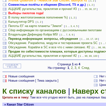
Уголок Quadrum'а - Новости Star Citizen. Выпуск #2
[
1
,
2
]
Совместные полёты и общение (Discord, TS и др.)
[
1
,
2
]
АЦЦКИЕ ругательства, проклятия и прочее! #3
[
1
...
35
,
36
,
37
]
Выборы пилотов года!
В полку желтопогонников пополнение %)
[
1
,
2
]
Калькулятор DPS
[
1
,
2
]
Пилоты ЕГ на карте планеты "Земля"
[
1
...
3
,
4
,
5
]
Сбор информации по организациям с русскоязычными пилотами
Владельцам Дефендер Кобра М5!
[
1
...
7
,
8
,
9
]
Перевод информации: вопросы, обсуждения
[
1
...
16
,
17
,
18
]
Обсуждение. Разработка, модули и тестирование проекта SC
[
1
...
Обсуждение. Корабли в SC и все что с ними связано. #2
[
1
...
98
,
99
Продам по себестоимости плюшки, которые доступны подпис
АЦЦКИЕ ругательства, проклятия и прочее! #2
[
1
...
98
,
99
,
100
]
Страница
1
из
4
На страницу:
1
,
2
,
3
,
4
След.
Новые сообщения
Нет
Новые сообщения [ Тема закрыта ]
Нет 
Цен
К списку каналов
|
Наверх 
Цитата не в тему:
Там все что угодно могет быть, раз на лазерных ба
» Канал Star Citizen