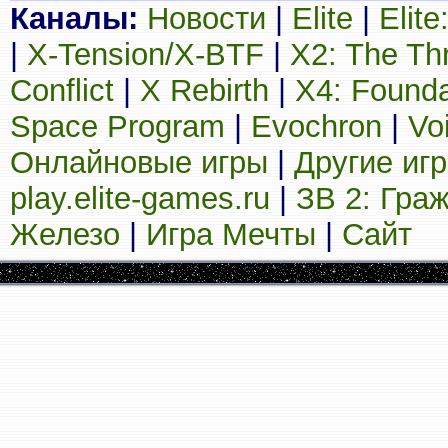
Каналы:
Новости
|
Elite
|
Elit
|
X-Tension/X-BTF
|
X2: The Th
Conflict
|
X Rebirth
|
X4: Founda
Space Program
|
Evochron
|
Vo
Онлайновые игры
|
Другие иг
play.elite-games.ru
|
ЗВ 2: Гра
Железо
|
Игра Мечты
|
Сайт