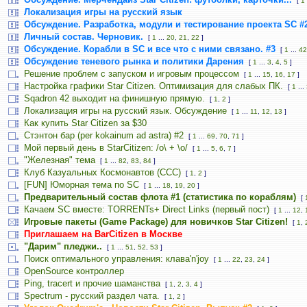
[
1
Локализация игры на русский язык
Обсуждение. Разработка, модули и тестирование проекта SC #
Личный состав. Черновик.
[
1
...
20
,
21
,
22
]
Обсуждение. Корабли в SC и все что с ними связано. #3
[
1
...
42
Обсуждение теневого рынка и политики Дарения
[
1
...
3
,
4
,
5
]
Решение проблем с запуском и игровым процессом
[
1
...
15
,
16
,
17
]
Настройка графики Star Citizen. Оптимизация для слабых ПК.
[
1
...
Sqadron 42 выходит на финишную прямую.
[
1
,
2
]
Локализация игры на русский язык. Обсуждение
[
1
...
11
,
12
,
13
]
Как купить Star Citizen за $30
Стэнтон бар (per kokainum ad astra) #2
[
1
...
69
,
70
,
71
]
Мой первый день в StarCitizen: /о\ + \o/
[
1
...
5
,
6
,
7
]
"Железная" тема
[
1
...
82
,
83
,
84
]
Клуб Казуальных Космонавтов (CCC)
[
1
,
2
]
[FUN] Юморная тема по SC
[
1
...
18
,
19
,
20
]
Предварительный состав флота #1 (статистика по кораблям)
[
Качаем SC вместе: TORRENTs+ Direct Links (первый пост)
[
1
...
12
,
Игровые пакеты (Game Package) для новичков Star Citizen!
[
1
,
Приглашаем на BarCitizen в Москве
"Дарим" пледжи..
[
1
...
51
,
52
,
53
]
Поиск оптимального управления: клава'n'joy
[
1
...
22
,
23
,
24
]
OpenSource контроллер
Ping, tracert и прочие шаманства
[
1
,
2
,
3
,
4
]
Spectrum - русский раздел чата.
[
1
,
2
]