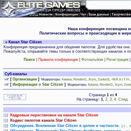
Новости
|
Конференция
|
Чат
|
База данных
|
Творчество
.
Наша конференция посвящена к
Политические вопросы и происходящие в мире
» Канал Star Citizen
Конференция предназначена для общения пилотов. Для удобства она 
Пожалуйста, открывайте темы только в соответствующих каналах и пос
Поиск
|
Правила конференции
|
Фотоальбом
|
Регистрация
Суб-каналы
[
Организации
]
Модераторы:
Katana
,
RenderG
,
Xrym
,
ZoolooS
,
-W.R.A.I.T.H-
[
Информация о Star Citizen
]
Модераторы:
Katana
,
RenderG
,
Xrym
,
Zool
Страница
1
из
4
На страницу:
1
,
2
,
3
,
4
След.
Кадровые перестановки на канале Star Citizen
Кодекс пилотов канала Star Citizen
Обсуждение. Вселенная Star Citizen в целом и частности.
[
1
...
Обсуждение. Мерчендайз Star Citizen: футболки, карточки...