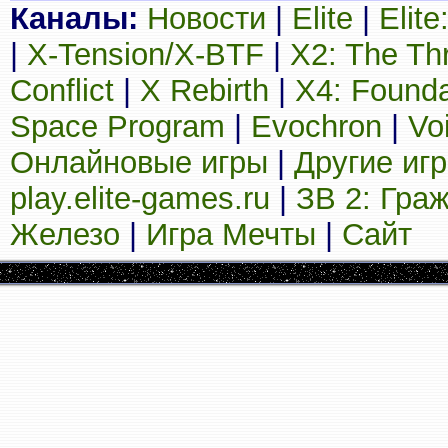
Каналы:
Новости
|
Elite
|
Elit
|
X-Tension/X-BTF
|
X2: The Th
Conflict
|
X Rebirth
|
X4: Founda
Space Program
|
Evochron
|
Vo
Онлайновые игры
|
Другие иг
play.elite-games.ru
|
ЗВ 2: Гра
Железо
|
Игра Мечты
|
Сайт