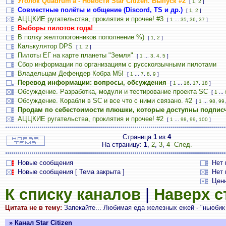
Уголок Quadrum'а - Новости Star Citizen. Выпуск #2
[
1
,
2
]
Совместные полёты и общение (Discord, TS и др.)
[
1
,
2
]
АЦЦКИЕ ругательства, проклятия и прочее! #3
[
1
...
35
,
36
,
37
]
Выборы пилотов года!
В полку желтопогонников пополнение %)
[
1
,
2
]
Калькулятор DPS
[
1
,
2
]
Пилоты ЕГ на карте планеты "Земля"
[
1
...
3
,
4
,
5
]
Сбор информации по организациям с русскоязычными пилотами
Владельцам Дефендер Кобра М5!
[
1
...
7
,
8
,
9
]
Перевод информации: вопросы, обсуждения
[
1
...
16
,
17
,
18
]
Обсуждение. Разработка, модули и тестирование проекта SC
[
1
...
Обсуждение. Корабли в SC и все что с ними связано. #2
[
1
...
98
,
99
Продам по себестоимости плюшки, которые доступны подпис
АЦЦКИЕ ругательства, проклятия и прочее! #2
[
1
...
98
,
99
,
100
]
Страница
1
из
4
На страницу:
1
,
2
,
3
,
4
След.
Новые сообщения
Нет
Новые сообщения [ Тема закрыта ]
Нет 
Цен
К списку каналов
|
Наверх 
Цитата не в тему:
Запекайте... Любимая еда железных ежей - "ньюбик 
» Канал Star Citizen