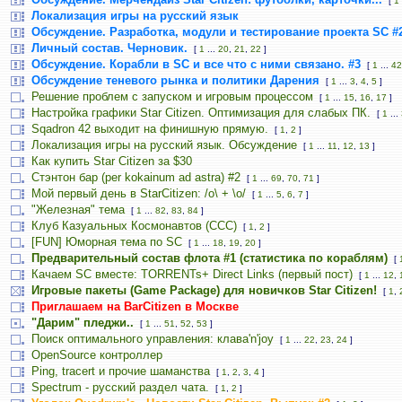
[
1
Локализация игры на русский язык
Обсуждение. Разработка, модули и тестирование проекта SC #
Личный состав. Черновик.
[
1
...
20
,
21
,
22
]
Обсуждение. Корабли в SC и все что с ними связано. #3
[
1
...
42
Обсуждение теневого рынка и политики Дарения
[
1
...
3
,
4
,
5
]
Решение проблем с запуском и игровым процессом
[
1
...
15
,
16
,
17
]
Настройка графики Star Citizen. Оптимизация для слабых ПК.
[
1
...
Sqadron 42 выходит на финишную прямую.
[
1
,
2
]
Локализация игры на русский язык. Обсуждение
[
1
...
11
,
12
,
13
]
Как купить Star Citizen за $30
Стэнтон бар (per kokainum ad astra) #2
[
1
...
69
,
70
,
71
]
Мой первый день в StarCitizen: /о\ + \o/
[
1
...
5
,
6
,
7
]
"Железная" тема
[
1
...
82
,
83
,
84
]
Клуб Казуальных Космонавтов (CCC)
[
1
,
2
]
[FUN] Юморная тема по SC
[
1
...
18
,
19
,
20
]
Предварительный состав флота #1 (статистика по кораблям)
[
Качаем SC вместе: TORRENTs+ Direct Links (первый пост)
[
1
...
12
,
Игровые пакеты (Game Package) для новичков Star Citizen!
[
1
,
Приглашаем на BarCitizen в Москве
"Дарим" пледжи..
[
1
...
51
,
52
,
53
]
Поиск оптимального управления: клава'n'joy
[
1
...
22
,
23
,
24
]
OpenSource контроллер
Ping, tracert и прочие шаманства
[
1
,
2
,
3
,
4
]
Spectrum - русский раздел чата.
[
1
,
2
]