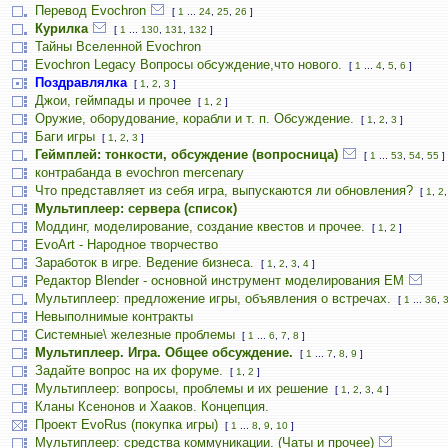
Перевод Evochron
[
1
...
24
,
25
,
26
]
Курилка
[
1
...
130
,
131
,
132
]
Тайны Вселенной Evochron
Evochron Legacy Вопросы обсуждение,что нового.
[
1
...
4
,
5
,
6
]
Поздравлялка
[
1
,
2
,
3
]
Джои, геймпады и прочее
[
1
,
2
]
Оружие, оборудование, корабли и т. п. Обсуждение.
[
1
,
2
,
3
]
Баги игры
[
1
,
2
,
3
]
Геймплей: тонкости, обсуждение (вопросница)
[
1
...
53
,
54
,
55
]
контрабанда в evochron mercenary
Что представляет из себя игра, выпускаются ли обновления?
[
1
,
2
Мультиплеер: сервера (список)
Моддинг, моделирование, создание квестов и прочее.
[
1
,
2
]
EvoArt - Народное творчество
Заработок в игре. Ведение бизнеса.
[
1
,
2
,
3
,
4
]
Редактор Blender - основной инструмент моделирования ЕМ
Мультиплеер: предложение игры, объявления о встречах.
[
1
...
36
,
Невыполнимые контракты
Системные\ железные проблемы
[
1
...
6
,
7
,
8
]
Мультиплеер. Игра. Общее обсуждение.
[
1
...
7
,
8
,
9
]
Задайте вопрос на их форуме.
[
1
,
2
]
Мультиплеер: вопросы, проблемы и их решение
[
1
,
2
,
3
,
4
]
Кланы Ксенонов и Хааков. Концепция.
Проект EvoRus (покупка игры)
[
1
...
8
,
9
,
10
]
Мультиплеер: средства коммуникации. (Чаты и прочее)