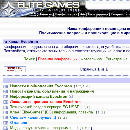
Новости
|
Конференция
|
Чат
|
База данных
|
Творчество
.
Наша конференция посвящена к
Политические вопросы и происходящие в мире
» Канал Evochron
Конференция предназначена для общения пилотов. Для удобства она 
Пожалуйста, открывайте темы только в соответствующих каналах и пос
Поиск
|
Правила конференции
|
Фотоальбом
|
Регистрация
Страница
1
из
1
Новости и обновления Evochron
[
1
,
2
,
3
,
4
]
Новости канала, объявления и награждения
Информарий канала Evochron
Локальные правила канала Evochron
Технический раздел сервера EG-USSR
[
1
,
2
]
Клан "Elite-Games" [EG] информация, правила.
[
1
,
2
]
Сделаем канал лучше! :)
[
1
,
2
]
О канале
Моды, сопутствующие программы.
[
1
,
2
,
3
]