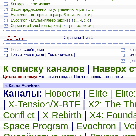
Конкурсы, состязания.
Ваши предложения по улучшению игры
[
1
,
2
]
Evochron - интервью с разработчиком
[
1
,
2
]
Evochron - Мультиплеер (архив)
[
1
...
4
,
5
,
6
]
Серия игр Evochron (архив)
[
1
...
34
,
35
,
36
]
Страница
1
из
1
Новые сообщения
Нет
Новые сообщения [ Тема закрыта ]
Нет 
Цен
К списку каналов
|
Наверх 
Цитата не в тему:
Еж - птица гоpдая. Пока не пнешь - не полетит.
» Канал Evochron
Каналы:
Новости
|
Elite
|
Elit
|
X-Tension/X-BTF
|
X2: The Th
Conflict
|
X Rebirth
|
X4: Founda
Space Program
|
Evochron
|
Vo