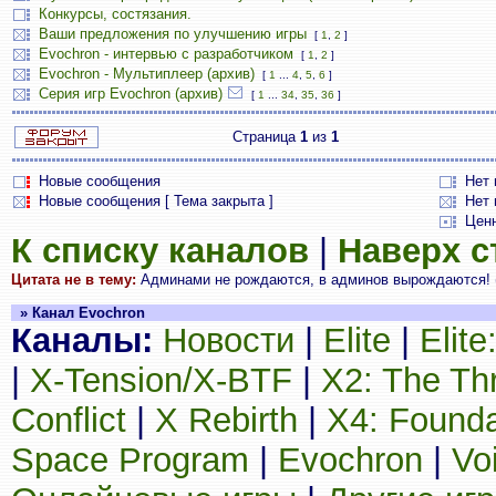
Конкурсы, состязания.
Ваши предложения по улучшению игры
[
1
,
2
]
Evochron - интервью с разработчиком
[
1
,
2
]
Evochron - Мультиплеер (архив)
[
1
...
4
,
5
,
6
]
Серия игр Evochron (архив)
[
1
...
34
,
35
,
36
]
Страница
1
из
1
Новые сообщения
Нет
Новые сообщения [ Тема закрыта ]
Нет 
Цен
К списку каналов
|
Наверх 
Цитата не в тему:
Админами не рождаются, в админов вырождаются! 
» Канал Evochron
Каналы:
Новости
|
Elite
|
Elit
|
X-Tension/X-BTF
|
X2: The Th
Conflict
|
X Rebirth
|
X4: Founda
Space Program
|
Evochron
|
Vo