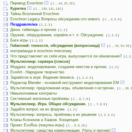
Перевод Evochron
[
1
...
24
,
25
,
26
]
Курилка
[
1
...
130
,
131
,
132
]
Тайны Вселенной Evochron
Evochron Legacy Вопросы обсуждение,что нового.
[
1
...
4
,
5
,
6
]
Поздравлялка
[
1
,
2
,
3
]
Джои, геймпады и прочее
[
1
,
2
]
Оружие, оборудование, корабли и т. п. Обсуждение.
[
1
,
2
,
3
]
Баги игры
[
1
,
2
,
3
]
Геймплей: тонкости, обсуждение (вопросница)
[
1
...
53
,
54
,
55
]
контрабанда в evochron mercenary
Что представляет из себя игра, выпускаются ли обновления?
[
1
,
2
Мультиплеер: сервера (список)
Моддинг, моделирование, создание квестов и прочее.
[
1
,
2
]
EvoArt - Народное творчество
Заработок в игре. Ведение бизнеса.
[
1
,
2
,
3
,
4
]
Редактор Blender - основной инструмент моделирования ЕМ
Мультиплеер: предложение игры, объявления о встречах.
[
1
...
36
,
Невыполнимые контракты
Системные\ железные проблемы
[
1
...
6
,
7
,
8
]
Мультиплеер. Игра. Общее обсуждение.
[
1
...
7
,
8
,
9
]
Задайте вопрос на их форуме.
[
1
,
2
]
Мультиплеер: вопросы, проблемы и их решение
[
1
,
2
,
3
,
4
]
Кланы Ксенонов и Хааков. Концепция.
Проект EvoRus (покупка игры)
[
1
...
8
,
9
,
10
]
Мультиплеер: средства коммуникации. (Чаты и прочее)