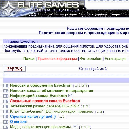
Новости
|
Конференция
|
Чат
|
База данных
|
Творчество
.
Наша конференция посвящена к
Политические вопросы и происходящие в мире
» Канал Evochron
Конференция предназначена для общения пилотов. Для удобства она 
Пожалуйста, открывайте темы только в соответствующих каналах и пос
Поиск
|
Правила конференции
|
Фотоальбом
|
Регистрация
Страница
1
из
1
Новости и обновления Evochron
[
1
,
2
,
3
,
4
]
Новости канала, объявления и награждения
Информарий канала Evochron
Локальные правила канала Evochron
Технический раздел сервера EG-USSR
[
1
,
2
]
Клан "Elite-Games" [EG] информация, правила.
[
1
,
2
]
Сделаем канал лучше! :)
[
1
,
2
]
О канале
Моды, сопутствующие программы.
[
1
,
2
,
3
]