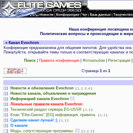
Новости
|
Конференция
|
Чат
|
База данных
|
Творчество
.
Наша конференция посвящена к
Политические вопросы и происходящие в мире
» Канал Evochron
Конференция предназначена для общения пилотов. Для удобства она 
Пожалуйста, открывайте темы только в соответствующих каналах и пос
Поиск
|
Правила конференции
|
Фотоальбом
|
Регистрация
Страница
1
из
1
Новости и обновления Evochron
[
1
,
2
,
3
,
4
]
Новости канала, объявления и награждения
Информарий канала Evochron
Локальные правила канала Evochron
Технический раздел сервера EG-USSR
[
1
,
2
]
Клан "Elite-Games" [EG] информация, правила.
[
1
,
2
]
Сделаем канал лучше! :)
[
1
,
2
]
О канале
Моды, сопутствующие программы.
[
1
,
2
,
3
]