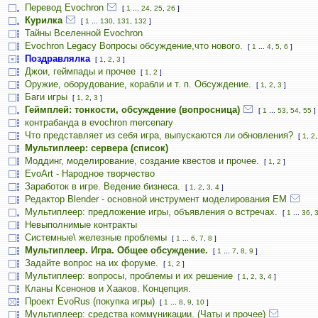
Перевод Evochron
[
1
...
24
,
25
,
26
]
Курилка
[
1
...
130
,
131
,
132
]
Тайны Вселенной Evochron
Evochron Legacy Вопросы обсуждение,что нового.
[
1
...
4
,
5
,
6
]
Поздравлялка
[
1
,
2
,
3
]
Джои, геймпады и прочее
[
1
,
2
]
Оружие, оборудование, корабли и т. п. Обсуждение.
[
1
,
2
,
3
]
Баги игры
[
1
,
2
,
3
]
Геймплей: тонкости, обсуждение (вопросница)
[
1
...
53
,
54
,
55
]
контрабанда в evochron mercenary
Что представляет из себя игра, выпускаются ли обновления?
[
1
,
2
Мультиплеер: сервера (список)
Моддинг, моделирование, создание квестов и прочее.
[
1
,
2
]
EvoArt - Народное творчество
Заработок в игре. Ведение бизнеса.
[
1
,
2
,
3
,
4
]
Редактор Blender - основной инструмент моделирования ЕМ
Мультиплеер: предложение игры, объявления о встречах.
[
1
...
36
,
Невыполнимые контракты
Системные\ железные проблемы
[
1
...
6
,
7
,
8
]
Мультиплеер. Игра. Общее обсуждение.
[
1
...
7
,
8
,
9
]
Задайте вопрос на их форуме.
[
1
,
2
]
Мультиплеер: вопросы, проблемы и их решение
[
1
,
2
,
3
,
4
]
Кланы Ксенонов и Хааков. Концепция.
Проект EvoRus (покупка игры)
[
1
...
8
,
9
,
10
]
Мультиплеер: средства коммуникации. (Чаты и прочее)