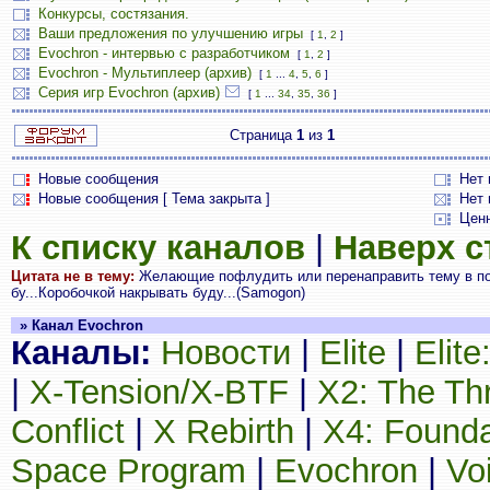
Конкурсы, состязания.
Ваши предложения по улучшению игры
[
1
,
2
]
Evochron - интервью с разработчиком
[
1
,
2
]
Evochron - Мультиплеер (архив)
[
1
...
4
,
5
,
6
]
Серия игр Evochron (архив)
[
1
...
34
,
35
,
36
]
Страница
1
из
1
Новые сообщения
Нет
Новые сообщения [ Тема закрыта ]
Нет 
Цен
К списку каналов
|
Наверх 
Цитата не в тему:
Желающие пофлудить или перенаправить тему в пол
бу...Коробочкой накрывать буду...(Samogon)
» Канал Evochron
Каналы:
Новости
|
Elite
|
Elit
|
X-Tension/X-BTF
|
X2: The Th
Conflict
|
X Rebirth
|
X4: Founda
Space Program
|
Evochron
|
Vo