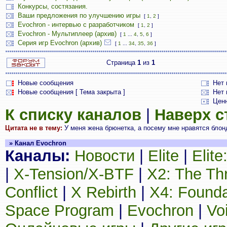
Конкурсы, состязания.
Ваши предложения по улучшению игры
[
1
,
2
]
Evochron - интервью с разработчиком
[
1
,
2
]
Evochron - Мультиплеер (архив)
[
1
...
4
,
5
,
6
]
Серия игр Evochron (архив)
[
1
...
34
,
35
,
36
]
Страница
1
из
1
Новые сообщения
Нет
Новые сообщения [ Тема закрыта ]
Нет 
Цен
К списку каналов
|
Наверх 
Цитата не в тему:
У меня жена брюнетка, а посему мне нравятся блонди
» Канал Evochron
Каналы:
Новости
|
Elite
|
Elit
|
X-Tension/X-BTF
|
X2: The Th
Conflict
|
X Rebirth
|
X4: Founda
Space Program
|
Evochron
|
Vo