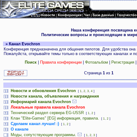
Новости
|
Конференция
|
Чат
|
База данных
|
Творчество
.
Наша конференция посвящена к
Политические вопросы и происходящие в мире
» Канал Evochron
Конференция предназначена для общения пилотов. Для удобства она 
Пожалуйста, открывайте темы только в соответствующих каналах и пос
Поиск
|
Правила конференции
|
Фотоальбом
|
Регистрация
Страница
1
из
1
Новости и обновления Evochron
[
1
,
2
,
3
,
4
]
Новости канала, объявления и награждения
Информарий канала Evochron
Локальные правила канала Evochron
Технический раздел сервера EG-USSR
[
1
,
2
]
Клан "Elite-Games" [EG] информация, правила.
[
1
,
2
]
Сделаем канал лучше! :)
[
1
,
2
]
О канале
Моды, сопутствующие программы.
[
1
,
2
,
3
]