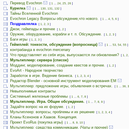
Перевод Evochron
[
1
...
24
,
25
,
26
]
Курилка
[
1
...
130
,
131
,
132
]
Тайны Вселенной Evochron
Evochron Legacy Вопросы обсуждение,что нового.
[
1
...
4
,
5
,
6
]
Поздравлялка
[
1
,
2
,
3
]
Джои, геймпады и прочее
[
1
,
2
]
Оружие, оборудование, корабли и т. п. Обсуждение.
[
1
,
2
,
3
]
Баги игры
[
1
,
2
,
3
]
Геймплей: тонкости, обсуждение (вопросница)
[
1
...
53
,
54
,
55
]
контрабанда в evochron mercenary
Что представляет из себя игра, выпускаются ли обновления?
[
1
,
2
Мультиплеер: сервера (список)
Моддинг, моделирование, создание квестов и прочее.
[
1
,
2
]
EvoArt - Народное творчество
Заработок в игре. Ведение бизнеса.
[
1
,
2
,
3
,
4
]
Редактор Blender - основной инструмент моделирования ЕМ
Мультиплеер: предложение игры, объявления о встречах.
[
1
...
36
,
Невыполнимые контракты
Системные\ железные проблемы
[
1
...
6
,
7
,
8
]
Мультиплеер. Игра. Общее обсуждение.
[
1
...
7
,
8
,
9
]
Задайте вопрос на их форуме.
[
1
,
2
]
Мультиплеер: вопросы, проблемы и их решение
[
1
,
2
,
3
,
4
]
Кланы Ксенонов и Хааков. Концепция.
Проект EvoRus (покупка игры)
[
1
...
8
,
9
,
10
]
Мультиплеер: средства коммуникации. (Чаты и прочее)