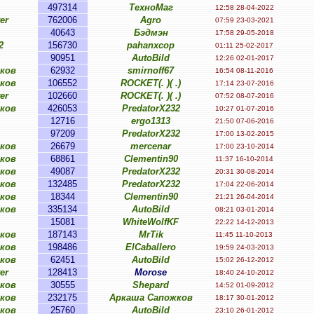
497314
ТехноМаг
12:58 28-04-2022
er
762006
Agro
07:59 23-03-2021
40643
Бэдмэн
17:58 29-05-2018
2
156730
pahanxcop
01:11 25-02-2017
90951
AutoBild
12:26 02-01-2017
ков
62932
smirnoff67
16:54 08-11-2016
ков
106552
ROCKET(. )( .)
17:14 23-07-2016
er
102660
ROCKET(. )( .)
07:52 08-07-2016
ков
426053
PredatorX232
10:27 01-07-2016
12716
ergo1313
21:50 07-06-2016
97209
PredatorX232
17:00 13-02-2015
ков
26679
mercenar
17:00 23-10-2014
ков
68861
Clementin90
11:37 16-10-2014
ков
49087
PredatorX232
20:31 30-08-2014
ков
132485
PredatorX232
17:04 22-06-2014
ков
18344
Clementin90
21:21 26-04-2014
ков
335134
AutoBild
08:21 03-01-2014
15081
WhiteWolfKF
22:22 14-12-2013
ков
187143
MrTik
11:45 11-10-2013
ков
198486
ElCaballero
19:59 24-03-2013
ков
62451
AutoBild
15:02 26-12-2012
er
128413
Morose
18:40 24-10-2012
ков
30555
Shepard
14:52 01-09-2012
ков
232175
Аркаша Сапожков
18:17 30-01-2012
ков
25760
AutoBild
23:10 26-01-2012