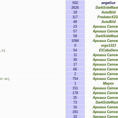
502
angelius
2626
DarkSideMast
18
AutoBild
117
PredatorX23
49
AutoBild
23
Аркаша Сапож
57
Аркаша Сапож
58
DarkSideMast
1094
Аркаша Сапож
]
0
ergo1313
54
ElCaballero
,
3
]
11
Аркаша Сапож
30
Аркаша Сапож
17
Аркаша Сапож
66
Аркаша Сапож
2
Аркаша Сапож
754
Аркаша Сапож
37
,
38
]
1
Мерхн
151
Аркаша Сапож
178
Аркаша Сапож
25
Аркаша Сапож
73
DarkSideMast
16
Аркаша Сапож
181
Аркаша Сапож
10
Аркаша Сапож