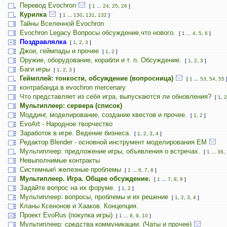
Перевод Evochron
[
1
...
24
,
25
,
26
]
Курилка
[
1
...
130
,
131
,
132
]
Тайны Вселенной Evochron
Evochron Legacy Вопросы обсуждение,что нового.
[
1
...
4
,
5
,
6
]
Поздравлялка
[
1
,
2
,
3
]
Джои, геймпады и прочее
[
1
,
2
]
Оружие, оборудование, корабли и т. п. Обсуждение.
[
1
,
2
,
3
]
Баги игры
[
1
,
2
,
3
]
Геймплей: тонкости, обсуждение (вопросница)
[
1
...
53
,
54
,
55
контрабанда в evochron mercenary
Что представляет из себя игра, выпускаются ли обновления?
[
1
,
2
Мультиплеер: сервера (список)
Моддинг, моделирование, создание квестов и прочее.
[
1
,
2
]
EvoArt - Народное творчество
Заработок в игре. Ведение бизнеса.
[
1
,
2
,
3
,
4
]
Редактор Blender - основной инструмент моделирования ЕМ
Мультиплеер: предложение игры, объявления о встречах.
[
1
...
36
,
Невыполнимые контракты
Системные\ железные проблемы
[
1
...
6
,
7
,
8
]
Мультиплеер. Игра. Общее обсуждение.
[
1
...
7
,
8
,
9
]
Задайте вопрос на их форуме.
[
1
,
2
]
Мультиплеер: вопросы, проблемы и их решение
[
1
,
2
,
3
,
4
]
Кланы Ксенонов и Хааков. Концепция.
Проект EvoRus (покупка игры)
[
1
...
8
,
9
,
10
]
Мультиплеер: средства коммуникации. (Чаты и прочее)