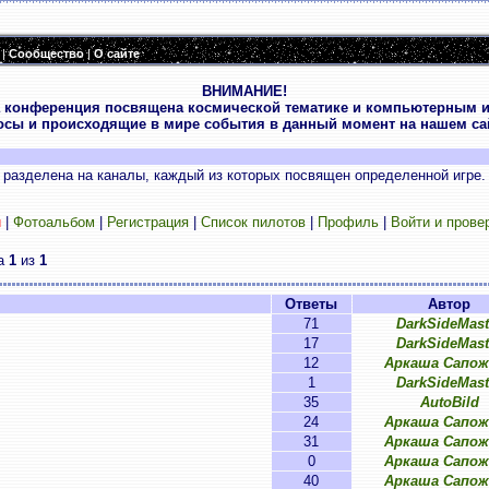
|
Сообщество
|
О сайте
ВНИМАНИЕ!
 конференция посвящена космической тематике и компьютерным и
осы и происходящие в мире события в данный момент на нашем сай
разделена на каналы, каждый из которых посвящен определенной игре.
и
|
Фотоальбом
|
Регистрация
|
Список пилотов
|
Профиль
|
Войти и прове
ца
1
из
1
Ответы
Автор
71
DarkSideMast
17
DarkSideMast
12
Аркаша Сапож
1
DarkSideMast
35
AutoBild
24
Аркаша Сапож
31
Аркаша Сапож
0
Аркаша Сапож
40
Аркаша Сапож