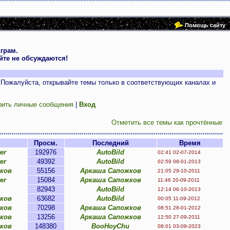
Помощь сайту
грам.
те не обсуждаются!
 Пожалуйста, открывайте темы только в соответствующих каналах и
рить личные сообщения
|
Вход
Отметить все темы как прочтённые
Просм.
Последний
Время
er
192976
AutoBild
02:41 02-07-2014
er
49392
AutoBild
02:59 08-01-2013
ков
55156
Аркаша Сапожков
21:05 29-10-2011
er
15084
Аркаша Сапожков
11:46 20-09-2011
82943
AutoBild
12:14 06-10-2013
ков
63682
AutoBild
00:05 11-09-2012
ков
70298
Аркаша Сапожков
08:51 28-01-2012
ков
13256
Аркаша Сапожков
12:50 27-09-2011
ков
148380
BooHoyChu
08:01 03-09-2023