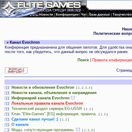
Новости
|
Конференция
|
Чат
|
База данных
|
Творчество
.
Наша
Политические вопр
» Канал Evochron
Конференция предназначена для общения пилотов. Для удобства она 
после того, как убедитесь, что данный вопрос не обсуждался ранее.
Поиск
|
Правила конференци
Страни
Новости и обновления Evochron
[
1
,
2
,
3
,
4
]
Новости канала, объявления и награждения
Информарий канала Evochron
Локальные правила канала Evochron
Технический раздел сервера EG-USSR
[
1
,
2
]
Клан "Elite-Games" [EG] информация, правила.
[
1
,
2
]
Сделаем канал лучше! :)
[
1
,
2
]
О канале
Моды, сопутствующие программы.
[
1
,
2
,
3
]