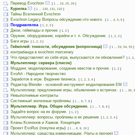
Перевод Evochron
[
1
...
24
,
25
,
26
]
Курилка
[
1
...
130
,
131
,
132
]
Тайны Вселенной Evochron
Evochron Legacy Вопросы обсуждение,что нового.
[
1
...
4
,
5
,
6
]
Поздравлялка
[
1
,
2
,
3
]
Джои, геймпады и прочее
[
1
,
2
]
Оружие, оборудование, корабли и т. п. Обсуждение.
[
1
,
2
,
3
]
Баги игры
[
1
,
2
,
3
]
Геймплей: тонкости, обсуждение (вопросница)
[
1
...
53
,
54
,
55
]
контрабанда в evochron mercenary
Что представляет из себя игра, выпускаются ли обновления?
[
1
,
2
Мультиплеер: сервера (список)
Моддинг, моделирование, создание квестов и прочее.
[
1
,
2
]
EvoArt - Народное творчество
Заработок в игре. Ведение бизнеса.
[
1
,
2
,
3
,
4
]
Редактор Blender - основной инструмент моделирования ЕМ
Мультиплеер: предложение игры, объявления о встречах.
[
1
...
36
,
Невыполнимые контракты
Системные\ железные проблемы
[
1
...
6
,
7
,
8
]
Мультиплеер. Игра. Общее обсуждение.
[
1
...
7
,
8
,
9
]
Задайте вопрос на их форуме.
[
1
,
2
]
Мультиплеер: вопросы, проблемы и их решение
[
1
,
2
,
3
,
4
]
Кланы Ксенонов и Хааков. Концепция.
Проект EvoRus (покупка игры)
[
1
...
8
,
9
,
10
]
Мультиплеер: средства коммуникации. (Чаты и прочее)