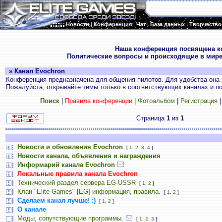
Новости
|
Конференция
|
Чат
|
База данных
|
Творчество
.
Наша конференция посвящена к
Политические вопросы и происходящие в мире
» Канал Evochron
Конференция предназначена для общения пилотов. Для удобства она 
Пожалуйста, открывайте темы только в соответствующих каналах и пос
Поиск
|
Правила конференции
|
Фотоальбом
|
Регистрация
Страница
1
из
1
Новости и обновления Evochron
[
1
,
2
,
3
,
4
]
Новости канала, объявления и награждения
Информарий канала Evochron
Локальные правила канала Evochron
Технический раздел сервера EG-USSR
[
1
,
2
]
Клан "Elite-Games" [EG] информация, правила.
[
1
,
2
]
Сделаем канал лучше! :)
[
1
,
2
]
О канале
Моды, сопутствующие программы.
[
1
,
2
,
3
]