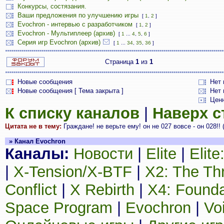
Конкурсы, состязания.
Ваши предложения по улучшению игры
[
1
,
2
]
Evochron - интервью с разработчиком
[
1
,
2
]
Evochron - Мультиплеер (архив)
[
1
...
4
,
5
,
6
]
Серия игр Evochron (архив)
[
1
...
34
,
35
,
36
]
Страница
1
из
1
Новые сообщения
Нет
Новые сообщения [ Тема закрыта ]
Нет 
Цен
К списку каналов
|
Наверх 
Цитата не в тему:
Граждане! не верьте ему! он не 027 вовсе - он 028!! 
» Канал Evochron
Каналы:
Новости
|
Elite
|
Elit
|
X-Tension/X-BTF
|
X2: The Th
Conflict
|
X Rebirth
|
X4: Founda
Space Program
|
Evochron
|
Vo