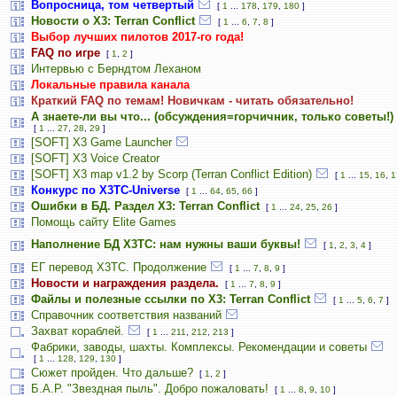
Вопросница, том четвертый
[
1
...
178
,
179
,
180
]
Новости о X3: Terran Conflict
[
1
...
6
,
7
,
8
]
Выбор лучших пилотов 2017-го года!
FAQ по игре
[
1
,
2
]
Интервью с Берндтом Леханом
Локальные правила канала
Краткий FAQ по темам! Новичкам - читать обязательно!
А знаете-ли вы что... (обсуждения=горчичник, только советы!)
[
1
...
27
,
28
,
29
]
[SOFT] X3 Game Launcher
[SOFT] X3 Voice Creator
[SOFT] X3 map v1.2 by Scorp (Terran Conflict Edition)
[
1
...
15
,
16
,
1
Конкурс по X3TC-Universe
[
1
...
64
,
65
,
66
]
Ошибки в БД. Раздел X3: Terran Conflict
[
1
...
24
,
25
,
26
]
Помощь сайту Elite Games
Наполнение БД X3TC: нам нужны ваши буквы!
[
1
,
2
,
3
,
4
]
ЕГ перевод Х3ТС. Продолжение
[
1
...
7
,
8
,
9
]
Новости и награждения раздела.
[
1
...
7
,
8
,
9
]
Файлы и полезные ссылки по X3: Terran Conflict
[
1
...
5
,
6
,
7
]
Справочник соответствия названий
Захват кораблей.
[
1
...
211
,
212
,
213
]
Фабрики, заводы, шахты. Комплексы. Рекомендации и советы
[
1
...
128
,
129
,
130
]
Сюжет пройден. Что дальше?
[
1
,
2
]
Б.А.Р. "Звездная пыль". Добро пожаловать!
[
1
...
8
,
9
,
10
]