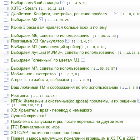
Выбор палубной авиации
[
1
...
4
,
5
,
6
]
X3TC - Steam
[
1
...
10
,
11
,
12
]
Джойстики. Конфиги, настройка, решение проблем ...
[
1
...
8
,
9
,
1
Выбираем М2
[
1
...
24
,
25
,
26
]
Какие 3 расы вам нравятся больше всех и почему
Выбираем М6, советы по использованию.
[
1
...
36
,
37
,
38
]
Программа X3 Калькулятор
[
1
...
3
,
4
,
5
]
Выбираем М1 (авианесущий крейсер)
[
1
...
8
,
9
,
10
]
Выбираем лучший M3/M3+, советы по использованию!
[
1
...
12
,
13
,
1
Выбираем "огненный" по цветам М1
Выбираем М7, советы по использованию
[
1
...
55
,
56
,
57
]
Мобильное шахтерство.
[
1
...
6
,
7
,
8
]
А про TL то забыли, выбираем
[
1
...
7
,
8
,
9
]
Ваш любимый TM и соображения по его использованию
[
1
...
3
,
4
,
5
]
Рейтинги.
[
1
...
13
,
14
,
15
]
ИГРА: Железные и системные(ос,дрова) проблемы, и их решение
[
1
...
109
,
110
,
111
]
X3: Хранитель врат - перевод с немецкого
Лучший скриншот!
Проблема с запуском игры, после переноса на другой комп
[TC] Впечатления об игре
X3TC/AP - нативная верся под Linux
Привет и масса наилучших пожеланий играющим в X3:TC в 2022 г