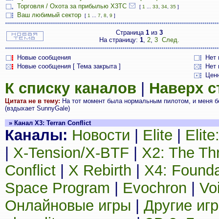
Торговля / Охота за прибылью X3TC
[
1
...
33
,
34
,
35
]
Ваш любимый сектор
[
1
...
7
,
8
,
9
]
Страница
1
из
3
На страницу:
1
,
2
,
3
След.
Новые сообщения
Нет
Новые сообщения [ Тема закрыта ]
Нет 
Цен
К списку каналов
|
Наверх 
Цитата не в тему:
На тот момент была нормальным пилотом, и меня бо
(вздыхает SunnyGale)
» Канал X3: Terran Conflict
Каналы:
Новости
|
Elite
|
Elit
|
X-Tension/X-BTF
|
X2: The Th
Conflict
|
X Rebirth
|
X4: Founda
Space Program
|
Evochron
|
Vo
Онлайновые игры
|
Другие иг