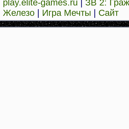
play.elite-games.ru
|
ЗВ 2: Гра
Железо
|
Игра Мечты
|
Сайт