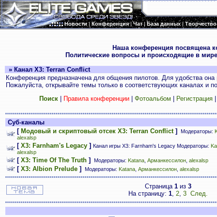
Новости
|
Конференция
|
Чат
|
База данных
|
Творчество
.
Наша конференция посвящена к
Политические вопросы и происходящие в мире
» Канал X3: Terran Conflict
Конференция предназначена для общения пилотов. Для удобства она 
Пожалуйста, открывайте темы только в соответствующих каналах и пос
Поиск
|
Правила конференции
|
Фотоальбом
|
Регистрация
Суб-каналы
[
Модовый и скриптовый отсек X3: Terran Conflict
]
Модераторы:
alexalsp
[
X3: Farnham's Legacy
]
Канал игры X3: Farnham's Legacy Модераторы:
Ka
alexalsp
[
X3: Time Of The Truth
]
Модераторы:
Katana
,
Арманкессилон
,
alexalsp
[
X3: Albion Prelude
]
Модераторы:
Katana
,
Арманкессилон
,
alexalsp
Страница
1
из
3
На страницу:
1
,
2
,
3
След.