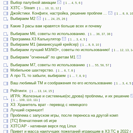
Выбор палубной авиации
[
1
...
4
,
5
,
6
]
X3TC - Steam
[
1
...
10
,
11
,
12
]
Джойстики. Конфиги, настройка, решение проблем ...
[
1
...
8
,
9
,
1
Выбираем М2
[
1
...
24
,
25
,
26
]
Какие 3 расы вам нравятся больше всех и почему
Выбираем М6, советы по использованию.
[
1
...
36
,
37
,
38
]
Программа X3 Калькулятор
[
1
...
3
,
4
,
5
]
Выбираем М1 (авианесущий крейсер)
[
1
...
8
,
9
,
10
]
Выбираем лучший M3/M3+, советы по использованию!
[
1
...
12
,
13
,
1
Выбираем "огненный" по цветам М1
Выбираем М7, советы по использованию
[
1
...
55
,
56
,
57
]
Мобильное шахтерство.
[
1
...
6
,
7
,
8
]
А про TL то забыли, выбираем
[
1
...
7
,
8
,
9
]
Ваш любимый TM и соображения по его использованию
[
1
...
3
,
4
,
5
]
Рейтинги.
[
1
...
13
,
14
,
15
]
ИГРА: Железные и системные(ос,дрова) проблемы, и их решение
[
1
...
109
,
110
,
111
]
X3: Хранитель врат - перевод с немецкого
Лучший скриншот!
Проблема с запуском игры, после переноса на другой комп
[TC] Впечатления об игре
X3TC/AP - нативная верся под Linux
Привет и масса наилучших пожеланий играющим в X3:TC в 2022 г