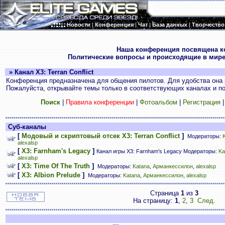
Новости
|
Конференция
|
Чат
|
База данных
|
Творчество
.
Наша конференция посвящена к
Политические вопросы и происходящие в мире
» Канал X3: Terran Conflict
Конференция предназначена для общения пилотов. Для удобства она 
Пожалуйста, открывайте темы только в соответствующих каналах и пос
Поиск
|
Правила конференции
|
Фотоальбом
|
Регистрация
Суб-каналы
[
Модовый и скриптовый отсек X3: Terran Conflict
]
Модераторы:
alexalsp
[
X3: Farnham's Legacy
]
Канал игры X3: Farnham's Legacy Модераторы:
Ka
alexalsp
[
X3: Time Of The Truth
]
Модераторы:
Katana
,
Арманкессилон
,
alexalsp
[
X3: Albion Prelude
]
Модераторы:
Katana
,
Арманкессилон
,
alexalsp
Страница
1
из
3
На страницу:
1
,
2
,
3
След.