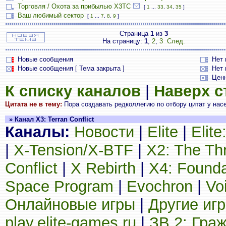
Торговля / Охота за прибылью X3TC
[
1
...
33
,
34
,
35
]
Ваш любимый сектор
[
1
...
7
,
8
,
9
]
Страница
1
из
3
На страницу:
1
,
2
,
3
След.
Новые сообщения
Нет
Новые сообщения [ Тема закрыта ]
Нет 
Цен
К списку каналов
|
Наверх 
Цитата не в тему:
Пора создавать редколлегию по отбору цитат у насел
» Канал X3: Terran Conflict
Каналы:
Новости
|
Elite
|
Elit
|
X-Tension/X-BTF
|
X2: The Th
Conflict
|
X Rebirth
|
X4: Founda
Space Program
|
Evochron
|
Vo
Онлайновые игры
|
Другие иг
play.elite-games.ru
|
ЗВ 2: Гра