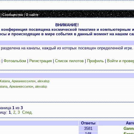
|
Сообщество
|
О сайте
ВНИМАНИЕ!
 конференция посвящена космической тематике и компьютерным и
осы и происходящие в мире события в данный момент на нашем сай
разделена на каналы, каждый из которых посвящен определенной игре.
и
|
Фотоальбом
|
Регистрация
|
Список пилотов
|
Профиль
|
Войти и прове
Katana
,
Арманкессилон
,
alexalsp
atana
,
Арманкессилон
,
alexalsp
раница
1
из
3
ницу:
1
,
2
,
3
След.
Ответы
Авт
3581
Ganni
148
Execu