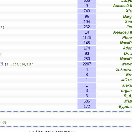
505
LazyB
9
Алексей 
743
Xia
96
Barg
194
Xe
262
l0
14
]
14
Алексей 
1126
Phoe
148
NovaP
174
Atlo
93
Dr. 
]
280
NovaP
2207
wery
[
1
...
109
,
110
,
111
]
4
Unknown
8
Err
1
-=Os
1
alexa
3
organ
3
S_A
686
Matr
172
Курил
лед.