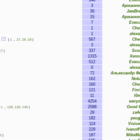
3
Арманке
30
JawBre
15
Арманке
7
Execu
1
Ch
1
alexa
567
Ch
[
1
...
27
,
28
,
29
]
3
alexa
337
Sco
17
]
1315
Xeno
512
Execu
0
alexa
72
Альександр 
162
Notu
160
Ch
121
Fini
11
l0
4254
wery
2588
Good F
[
1
...
128
,
129
,
130
]
29
za4
182
peu
114
Vivice
229
Ivanoff
187
MikeM
0
]