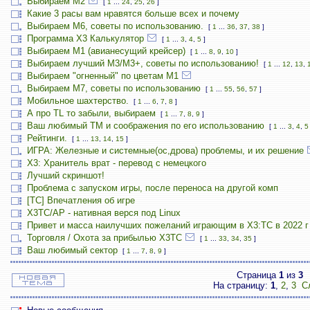
Выбираем М2
[
1
...
24
,
25
,
26
]
Какие 3 расы вам нравятся больше всех и почему
Выбираем М6, советы по использованию.
[
1
...
36
,
37
,
38
]
Программа X3 Калькулятор
[
1
...
3
,
4
,
5
]
Выбираем М1 (авианесущий крейсер)
[
1
...
8
,
9
,
10
]
Выбираем лучший M3/M3+, советы по использованию!
[
1
...
12
,
13
,
Выбираем "огненный" по цветам М1
Выбираем М7, советы по использованию
[
1
...
55
,
56
,
57
]
Мобильное шахтерство.
[
1
...
6
,
7
,
8
]
А про TL то забыли, выбираем
[
1
...
7
,
8
,
9
]
Ваш любимый TM и соображения по его использованию
[
1
...
3
,
4
,
5
Рейтинги.
[
1
...
13
,
14
,
15
]
ИГРА: Железные и системные(ос,дрова) проблемы, и их решение
X3: Хранитель врат - перевод с немецкого
Лучший скриншот!
Проблема с запуском игры, после переноса на другой комп
[TC] Впечатления об игре
X3TC/AP - нативная верся под Linux
Привет и масса наилучших пожеланий играющим в X3:TC в 2022 г
Торговля / Охота за прибылью X3TC
[
1
...
33
,
34
,
35
]
Ваш любимый сектор
[
1
...
7
,
8
,
9
]
Страница
1
из
3
На страницу:
1
,
2
,
3
С