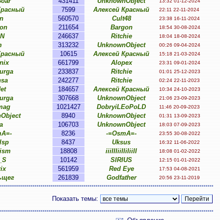
oar
431411
UnknownObject
13:32 01-12-2024
Красный
7599
Алексей Красный
22:11 22-11-2024
n
560570
Cult48
23:38 16-11-2024
on
211654
Bargon
18:54 30-08-2024
oN
246637
Ritchie
18:04 18-08-2024
m
313232
UnknownObject
00:26 09-04-2024
Красный
10615
Алексей Красный
15:18 21-03-2024
nix
661799
Alopex
23:31 09-01-2024
urga
233837
Ritchie
01:01 25-12-2023
nsa
242277
Ritchie
02:24 22-11-2023
Jet
184657
Алексей Красный
10:34 24-10-2023
urga
307668
UnknownObject
21:06 23-09-2023
mag
1021427
DobryiLEoPoLD
11:46 20-09-2023
Object
8940
UnknownObject
01:31 13-09-2023
a
106703
UnknownObject
18:03 07-09-2023
mA=-
8236
-=OsmA=-
23:55 30-08-2022
lsp
8437
Uksus
16:32 11-06-2022
ism
18808
iiiIIIiiIIiIiiII
18:08 01-02-2022
_S
10142
SIRIUS
12:15 01-01-2022
ix
561959
Red Eye
17:53 04-08-2021
ьщег
261839
Godfather
20:56 23-11-2019
Показать темы: