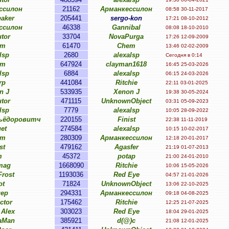
ссилон
21162
Арманкессилон
08:58 30-11-2017
aker
205441
sergo-kon
17:21 08-10-2012
ссилон
46338
Gannibal
08:08 18-10-2010
tor
33704
NovaPurga
17:26 12-09-2009
em
61470
Chem
13:46 02-02-2009
lsp
2680
alexalsp
Сегодня в 0:14
em
647924
clayman1618
16:45 25-03-2026
lsp
6884
alexalsp
06:15 24-03-2026
rp
441084
Ritchie
22:11 03-01-2025
n J
533935
Xenon J
19:38 30-05-2024
tor
471115
UnknownObject
03:31 05-09-2023
lsp
7779
alexalsp
10:05 28-09-2022
Фьёдоровитч
220155
Finist
22:38 11-11-2019
et
274584
alexalsp
10:15 10-02-2017
em
280309
Арманкессилон
12:18 20-01-2017
st
479162
Agasfer
21:19 01-07-2013
m
45372
potap
21:00 24-01-2010
mag
1668090
Ritchie
10:06 15-05-2026
rost
1193036
Red Eye
04:57 21-01-2026
ot
71824
UnknownObject
13:06 22-10-2025
gep
294331
Арманкессилон
09:18 04-08-2025
ctor
175462
Ritchie
12:25 21-07-2025
 Alex
303023
Red Eye
18:04 29-01-2025
aMan
385921
d(@)c
21:08 12-01-2025