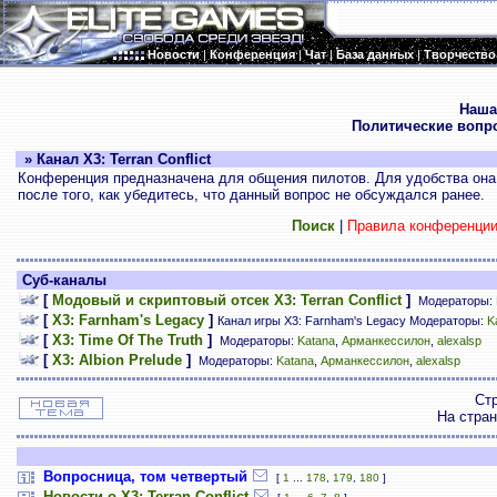
Новости
|
Конференция
|
Чат
|
База данных
|
Творчество
.
Наша
Политические вопр
» Канал X3: Terran Conflict
Конференция предназначена для общения пилотов. Для удобства она 
после того, как убедитесь, что данный вопрос не обсуждался ранее.
Поиск
|
Правила конференци
Суб-каналы
[
Модовый и скриптовый отсек X3: Terran Conflict
]
Модераторы:
[
X3: Farnham's Legacy
]
Канал игры X3: Farnham's Legacy Модераторы:
K
[
X3: Time Of The Truth
]
Модераторы:
Katana
,
Арманкессилон
,
alexalsp
[
X3: Albion Prelude
]
Модераторы:
Katana
,
Арманкессилон
,
alexalsp
Ст
На стра
Вопросница, том четвертый
[
1
...
178
,
179
,
180
]
Новости о X3: Terran Conflict