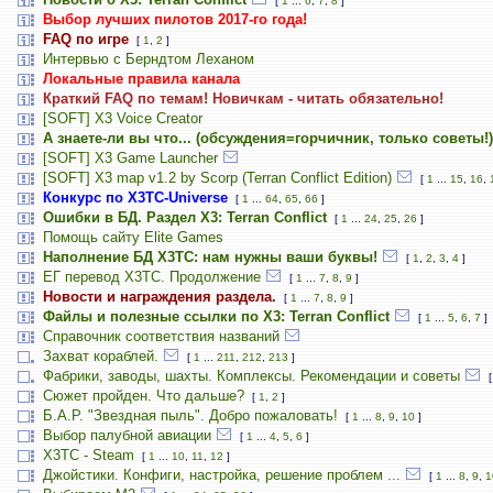
[
1
...
6
,
7
,
8
]
Выбор лучших пилотов 2017-го года!
FAQ по игре
[
1
,
2
]
Интервью с Берндтом Леханом
Локальные правила канала
Краткий FAQ по темам! Новичкам - читать обязательно!
[SOFT] X3 Voice Creator
А знаете-ли вы что... (обсуждения=горчичник, только советы!)
[SOFT] X3 Game Launcher
[SOFT] X3 map v1.2 by Scorp (Terran Conflict Edition)
[
1
...
15
,
16
,
Конкурс по X3TC-Universe
[
1
...
64
,
65
,
66
]
Ошибки в БД. Раздел X3: Terran Conflict
[
1
...
24
,
25
,
26
]
Помощь сайту Elite Games
Наполнение БД X3TC: нам нужны ваши буквы!
[
1
,
2
,
3
,
4
]
ЕГ перевод Х3ТС. Продолжение
[
1
...
7
,
8
,
9
]
Новости и награждения раздела.
[
1
...
7
,
8
,
9
]
Файлы и полезные ссылки по X3: Terran Conflict
[
1
...
5
,
6
,
7
]
Справочник соответствия названий
Захват кораблей.
[
1
...
211
,
212
,
213
]
Фабрики, заводы, шахты. Комплексы. Рекомендации и советы
Сюжет пройден. Что дальше?
[
1
,
2
]
Б.А.Р. "Звездная пыль". Добро пожаловать!
[
1
...
8
,
9
,
10
]
Выбор палубной авиации
[
1
...
4
,
5
,
6
]
X3TC - Steam
[
1
...
10
,
11
,
12
]
Джойстики. Конфиги, настройка, решение проблем ...
[
1
...
8
,
9
,
1