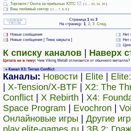
Торговля / Охота за прибылью X3TC
[
1
...
33
,
34
,
35
]
Ваш любимый сектор
[
1
...
7
,
8
,
9
]
Страница
1
из
3
На страницу:
1
,
2
,
3
След.
Новые сообщения
Нет
Новые сообщения [ Тема закрыта ]
Нет 
Цен
К списку каналов
|
Наверх 
Цитата не в тему:
Чем Viking Metall отличается от обычного металла? (B
» Канал X3: Terran Conflict
Каналы:
Новости
|
Elite
|
Elit
|
X-Tension/X-BTF
|
X2: The Th
Conflict
|
X Rebirth
|
X4: Founda
Space Program
|
Evochron
|
Vo
Онлайновые игры
|
Другие иг
play.elite-games.ru
|
ЗВ 2: Гра