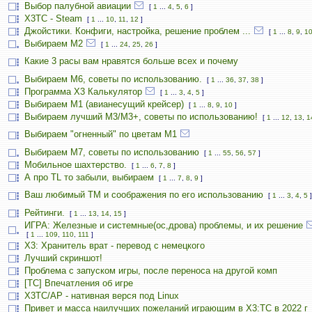
Выбор палубной авиации
[
1
...
4
,
5
,
6
]
X3TC - Steam
[
1
...
10
,
11
,
12
]
Джойстики. Конфиги, настройка, решение проблем ...
[
1
...
8
,
9
,
1
Выбираем М2
[
1
...
24
,
25
,
26
]
Какие 3 расы вам нравятся больше всех и почему
Выбираем М6, советы по использованию.
[
1
...
36
,
37
,
38
]
Программа X3 Калькулятор
[
1
...
3
,
4
,
5
]
Выбираем М1 (авианесущий крейсер)
[
1
...
8
,
9
,
10
]
Выбираем лучший M3/M3+, советы по использованию!
[
1
...
12
,
13
,
1
Выбираем "огненный" по цветам М1
Выбираем М7, советы по использованию
[
1
...
55
,
56
,
57
]
Мобильное шахтерство.
[
1
...
6
,
7
,
8
]
А про TL то забыли, выбираем
[
1
...
7
,
8
,
9
]
Ваш любимый TM и соображения по его использованию
[
1
...
3
,
4
,
5
]
Рейтинги.
[
1
...
13
,
14
,
15
]
ИГРА: Железные и системные(ос,дрова) проблемы, и их решение
[
1
...
109
,
110
,
111
]
X3: Хранитель врат - перевод с немецкого
Лучший скриншот!
Проблема с запуском игры, после переноса на другой комп
[TC] Впечатления об игре
X3TC/AP - нативная верся под Linux
Привет и масса наилучших пожеланий играющим в X3:TC в 2022 г