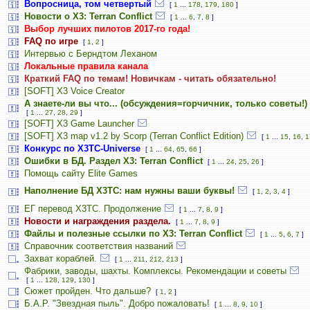
Вопросница, том четвертый
[
1
...
178
,
179
,
180
]
Новости о X3: Terran Conflict
[
1
...
6
,
7
,
8
]
Выбор лучших пилотов 2017-го года!
FAQ по игре
[
1
,
2
]
Интервью с Берндтом Леханом
Локальные правила канала
Краткий FAQ по темам! Новичкам - читать обязательно!
[SOFT] X3 Voice Creator
А знаете-ли вы что... (обсуждения=горчичник, только советы!)
[
1
...
27
,
28
,
29
]
[SOFT] X3 Game Launcher
[SOFT] X3 map v1.2 by Scorp (Terran Conflict Edition)
[
1
...
15
,
16
,
1
Конкурс по X3TC-Universe
[
1
...
64
,
65
,
66
]
Ошибки в БД. Раздел X3: Terran Conflict
[
1
...
24
,
25
,
26
]
Помощь сайту Elite Games
Наполнение БД X3TC: нам нужны ваши буквы!
[
1
,
2
,
3
,
4
]
ЕГ перевод Х3ТС. Продолжение
[
1
...
7
,
8
,
9
]
Новости и награждения раздела.
[
1
...
7
,
8
,
9
]
Файлы и полезные ссылки по X3: Terran Conflict
[
1
...
5
,
6
,
7
]
Справочник соответствия названий
Захват кораблей.
[
1
...
211
,
212
,
213
]
Фабрики, заводы, шахты. Комплексы. Рекомендации и советы
[
1
...
128
,
129
,
130
]
Сюжет пройден. Что дальше?
[
1
,
2
]
Б.А.Р. "Звездная пыль". Добро пожаловать!
[
1
...
8
,
9
,
10
]