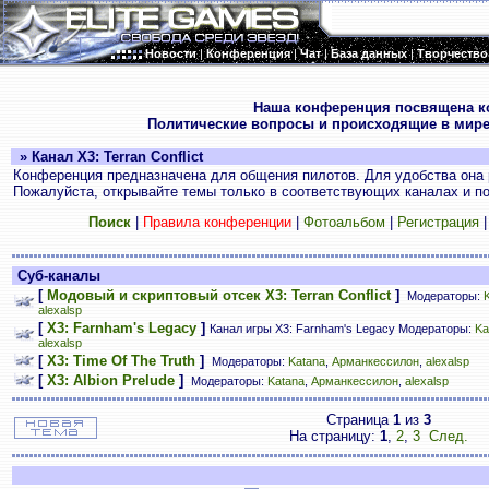
Новости
|
Конференция
|
Чат
|
База данных
|
Творчество
.
Наша конференция посвящена к
Политические вопросы и происходящие в мире
» Канал X3: Terran Conflict
Конференция предназначена для общения пилотов. Для удобства она 
Пожалуйста, открывайте темы только в соответствующих каналах и пос
Поиск
|
Правила конференции
|
Фотоальбом
|
Регистрация
Суб-каналы
[
Модовый и скриптовый отсек X3: Terran Conflict
]
Модераторы:
alexalsp
[
X3: Farnham's Legacy
]
Канал игры X3: Farnham's Legacy Модераторы:
Ka
alexalsp
[
X3: Time Of The Truth
]
Модераторы:
Katana
,
Арманкессилон
,
alexalsp
[
X3: Albion Prelude
]
Модераторы:
Katana
,
Арманкессилон
,
alexalsp
Страница
1
из
3
На страницу:
1
,
2
,
3
След.