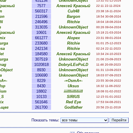
oar
431134
UnknownObject
13:32 01-12-2024
Красный
7577
Алексей Красный
22:11 22-11-2024
n
560317
Cult48
23:38 16-11-2024
on
211596
Bargon
18:54 30-08-2024
oN
246496
Ritchie
18:04 18-08-2024
m
313035
UnknownObject
00:26 09-04-2024
Красный
10601
Алексей Красный
15:18 21-03-2024
nix
661277
Alopex
23:31 09-01-2024
urga
233680
Ritchie
01:01 25-12-2023
nsa
242134
Ritchie
02:24 22-11-2023
Jet
184580
Алексей Красный
10:34 24-10-2023
urga
307519
UnknownObject
21:06 23-09-2023
mag
1020818
DobryiLEoPoLD
11:46 20-09-2023
Object
8930
UnknownObject
01:31 13-09-2023
a
106690
UnknownObject
18:03 07-09-2023
mA=-
8229
-=OsmA=-
23:55 30-08-2022
lsp
8430
Uksus
16:32 11-06-2022
ism
18802
iiiIIIiiIIiIiiII
18:08 01-02-2022
_S
10133
SIRIUS
12:15 01-01-2022
ix
561646
Red Eye
17:53 04-08-2021
ьщег
261700
Godfather
20:56 23-11-2019
Показать темы: