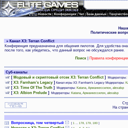
Новости
|
Конференция
|
Чат
|
База данных
|
Творчество
.
Наша
Политические вопр
» Канал X3: Terran Conflict
Конференция предназначена для общения пилотов. Для удобства она 
после того, как убедитесь, что данный вопрос не обсуждался ранее.
Поиск
|
Правила конференци
Суб-каналы
[
Модовый и скриптовый отсек X3: Terran Conflict
]
Модераторы:
[
X3: Farnham's Legacy
]
Канал игры X3: Farnham's Legacy Модераторы:
K
[
X3: Time Of The Truth
]
Модераторы:
Katana
,
Арманкессилон
,
alexalsp
[
X3: Albion Prelude
]
Модераторы:
Katana
,
Арманкессилон
,
alexalsp
Ст
На стра
Вопросница, том четвертый
[
1
...
178
,
179
,
180
]
Новости о X3: Terran Conflict