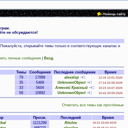
Помощь сайту
грам.
те не обсуждаются!
 Пожалуйста, открывайте темы только в соответствующих каналах и
рить личные сообщения
|
Вход
Темы
Сообщения
Последнее сообщение
Время
79
17899
alexalsp
12:16 13-01-2026
35
5489
UnknownObject
17:14 02-08-2026
33
5604
Алексей Красный
16:23 24-07-2026
58
10892
UnknownObject
10:42 03-06-2026
Отметить все темы как прочтённые
ор
Просм.
Последний
Время
bal
1121299
Ritchie
16:51 03-05-2025
tor
488223
alexalsp
19:38 06-04-2021