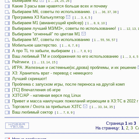
Выбираем М2
[
1
...
24
,
25
,
26
]
Какие 3 расы вам нравятся больше всех и почему
Выбираем М6, советы по использованию.
[
1
...
36
,
37
,
38
]
Программа X3 Калькулятор
[
1
...
3
,
4
,
5
]
Выбираем М1 (авианесущий крейсер)
[
1
...
8
,
9
,
10
]
Выбираем лучший M3/M3+, советы по использованию!
[
1
...
12
,
13
,
Выбираем "огненный" по цветам М1
Выбираем М7, советы по использованию
[
1
...
55
,
56
,
57
]
Мобильное шахтерство.
[
1
...
6
,
7
,
8
]
А про TL то забыли, выбираем
[
1
...
7
,
8
,
9
]
Ваш любимый TM и соображения по его использованию
[
1
...
3
,
4
,
5
Рейтинги.
[
1
...
13
,
14
,
15
]
ИГРА: Железные и системные(ос,дрова) проблемы, и их решение
X3: Хранитель врат - перевод с немецкого
Лучший скриншот!
Проблема с запуском игры, после переноса на другой комп
[TC] Впечатления об игре
X3TC/AP - нативная верся под Linux
Привет и масса наилучших пожеланий играющим в X3:TC в 2022 г
Торговля / Охота за прибылью X3TC
[
1
...
33
,
34
,
35
]
Ваш любимый сектор
[
1
...
7
,
8
,
9
]
Страница
1
из
3
На страницу:
1
,
2
,
3
С