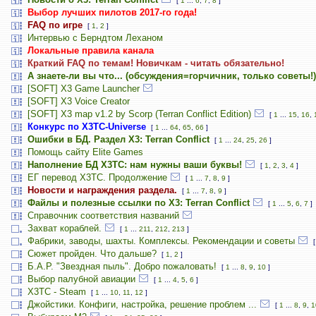
[
1
...
6
,
7
,
8
]
Выбор лучших пилотов 2017-го года!
FAQ по игре
[
1
,
2
]
Интервью с Берндтом Леханом
Локальные правила канала
Краткий FAQ по темам! Новичкам - читать обязательно!
А знаете-ли вы что... (обсуждения=горчичник, только советы!)
[SOFT] X3 Game Launcher
[SOFT] X3 Voice Creator
[SOFT] X3 map v1.2 by Scorp (Terran Conflict Edition)
[
1
...
15
,
16
,
Конкурс по X3TC-Universe
[
1
...
64
,
65
,
66
]
Ошибки в БД. Раздел X3: Terran Conflict
[
1
...
24
,
25
,
26
]
Помощь сайту Elite Games
Наполнение БД X3TC: нам нужны ваши буквы!
[
1
,
2
,
3
,
4
]
ЕГ перевод Х3ТС. Продолжение
[
1
...
7
,
8
,
9
]
Новости и награждения раздела.
[
1
...
7
,
8
,
9
]
Файлы и полезные ссылки по X3: Terran Conflict
[
1
...
5
,
6
,
7
]
Справочник соответствия названий
Захват кораблей.
[
1
...
211
,
212
,
213
]
Фабрики, заводы, шахты. Комплексы. Рекомендации и советы
Сюжет пройден. Что дальше?
[
1
,
2
]
Б.А.Р. "Звездная пыль". Добро пожаловать!
[
1
...
8
,
9
,
10
]
Выбор палубной авиации
[
1
...
4
,
5
,
6
]
X3TC - Steam
[
1
...
10
,
11
,
12
]
Джойстики. Конфиги, настройка, решение проблем ...
[
1
...
8
,
9
,
1