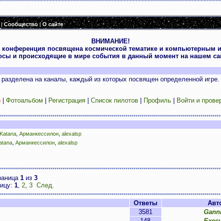
|
Сообщество
|
О сайте
ВНИМАНИЕ!
 конференция посвящена космической тематике и компьютерным и
осы и происходящие в мире события в данный момент на нашем сай
разделена на каналы, каждый из которых посвящен определенной игре.
и
|
Фотоальбом
|
Регистрация
|
Список пилотов
|
Профиль
|
Войти и прове
Katana
,
Арманкессилон
,
alexalsp
atana
,
Арманкессилон
,
alexalsp
раница
1
из
3
ницу:
1
,
2
,
3
След.
Ответы
Авт
3581
Ganni
148
Execu