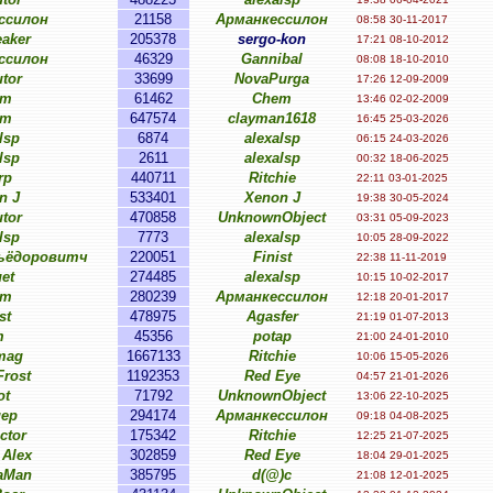
ссилон
21158
Арманкессилон
08:58 30-11-2017
aker
205378
sergo-kon
17:21 08-10-2012
ссилон
46329
Gannibal
08:08 18-10-2010
tor
33699
NovaPurga
17:26 12-09-2009
em
61462
Chem
13:46 02-02-2009
em
647574
clayman1618
16:45 25-03-2026
lsp
6874
alexalsp
06:15 24-03-2026
lsp
2611
alexalsp
00:32 18-06-2025
rp
440711
Ritchie
22:11 03-01-2025
n J
533401
Xenon J
19:38 30-05-2024
tor
470858
UnknownObject
03:31 05-09-2023
lsp
7773
alexalsp
10:05 28-09-2022
Фьёдоровитч
220051
Finist
22:38 11-11-2019
et
274485
alexalsp
10:15 10-02-2017
em
280239
Арманкессилон
12:18 20-01-2017
st
478975
Agasfer
21:19 01-07-2013
m
45356
potap
21:00 24-01-2010
mag
1667133
Ritchie
10:06 15-05-2026
rost
1192353
Red Eye
04:57 21-01-2026
ot
71792
UnknownObject
13:06 22-10-2025
gep
294174
Арманкессилон
09:18 04-08-2025
ctor
175342
Ritchie
12:25 21-07-2025
 Alex
302859
Red Eye
18:04 29-01-2025
aMan
385795
d(@)c
21:08 12-01-2025