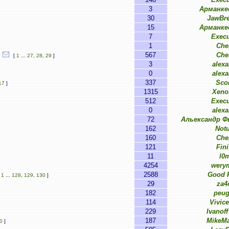
3
Арманке
30
JawBre
15
Арманке
7
Execu
1
Ch
567
Ch
[
1
...
27
,
28
,
29
]
3
alexa
0
alexa
337
Sco
17
]
1315
Xeno
512
Execu
0
alexa
72
Альександр 
162
Notu
160
Ch
121
Fini
11
l0
4254
wery
2588
Good F
[
1
...
128
,
129
,
130
]
29
za4
182
peu
114
Vivice
229
Ivanoff
187
MikeM
0
]