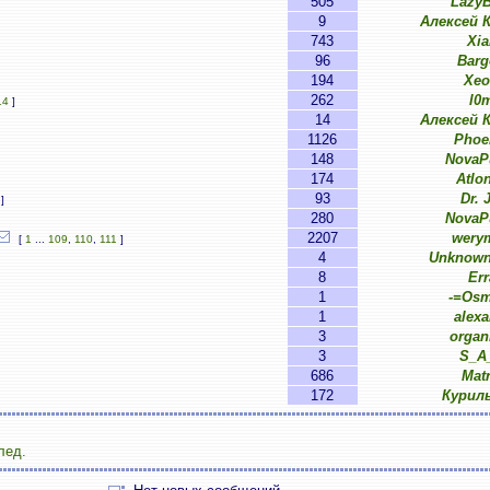
505
LazyB
9
Алексей 
743
Xia
96
Barg
194
Xe
262
l0
14
]
14
Алексей 
1126
Phoe
148
NovaP
174
Atlo
93
Dr. 
]
280
NovaP
2207
wery
[
1
...
109
,
110
,
111
]
4
Unknown
8
Err
1
-=Os
1
alexa
3
organ
3
S_A
686
Matr
172
Курил
лед.