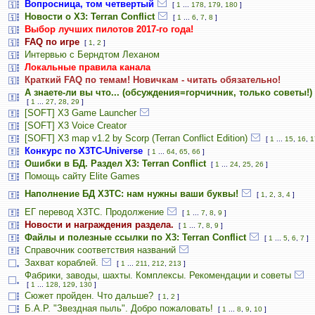
Вопросница, том четвертый
[
1
...
178
,
179
,
180
]
Новости о X3: Terran Conflict
[
1
...
6
,
7
,
8
]
Выбор лучших пилотов 2017-го года!
FAQ по игре
[
1
,
2
]
Интервью с Берндтом Леханом
Локальные правила канала
Краткий FAQ по темам! Новичкам - читать обязательно!
А знаете-ли вы что... (обсуждения=горчичник, только советы!)
[
1
...
27
,
28
,
29
]
[SOFT] X3 Game Launcher
[SOFT] X3 Voice Creator
[SOFT] X3 map v1.2 by Scorp (Terran Conflict Edition)
[
1
...
15
,
16
,
1
Конкурс по X3TC-Universe
[
1
...
64
,
65
,
66
]
Ошибки в БД. Раздел X3: Terran Conflict
[
1
...
24
,
25
,
26
]
Помощь сайту Elite Games
Наполнение БД X3TC: нам нужны ваши буквы!
[
1
,
2
,
3
,
4
]
ЕГ перевод Х3ТС. Продолжение
[
1
...
7
,
8
,
9
]
Новости и награждения раздела.
[
1
...
7
,
8
,
9
]
Файлы и полезные ссылки по X3: Terran Conflict
[
1
...
5
,
6
,
7
]
Справочник соответствия названий
Захват кораблей.
[
1
...
211
,
212
,
213
]
Фабрики, заводы, шахты. Комплексы. Рекомендации и советы
[
1
...
128
,
129
,
130
]
Сюжет пройден. Что дальше?
[
1
,
2
]
Б.А.Р. "Звездная пыль". Добро пожаловать!
[
1
...
8
,
9
,
10
]