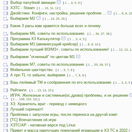
Выбор палубной авиации
[
1
...
4
,
5
,
6
]
X3TC - Steam
[
1
...
10
,
11
,
12
]
Джойстики. Конфиги, настройка, решение проблем ...
[
1
...
8
,
9
,
1
Выбираем М2
[
1
...
24
,
25
,
26
]
Какие 3 расы вам нравятся больше всех и почему
Выбираем М6, советы по использованию.
[
1
...
36
,
37
,
38
]
Программа X3 Калькулятор
[
1
...
3
,
4
,
5
]
Выбираем М1 (авианесущий крейсер)
[
1
...
8
,
9
,
10
]
Выбираем лучший M3/M3+, советы по использованию!
[
1
...
12
,
13
,
1
Выбираем "огненный" по цветам М1
Выбираем М7, советы по использованию
[
1
...
55
,
56
,
57
]
Мобильное шахтерство.
[
1
...
6
,
7
,
8
]
А про TL то забыли, выбираем
[
1
...
7
,
8
,
9
]
Ваш любимый TM и соображения по его использованию
[
1
...
3
,
4
,
5
]
Рейтинги.
[
1
...
13
,
14
,
15
]
ИГРА: Железные и системные(ос,дрова) проблемы, и их решение
[
1
...
109
,
110
,
111
]
X3: Хранитель врат - перевод с немецкого
Лучший скриншот!
Проблема с запуском игры, после переноса на другой комп
[TC] Впечатления об игре
X3TC/AP - нативная верся под Linux
Привет и масса наилучших пожеланий играющим в X3:TC в 2022 г