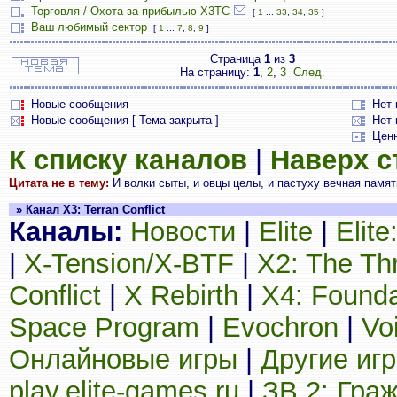
Торговля / Охота за прибылью X3TC
[
1
...
33
,
34
,
35
]
Ваш любимый сектор
[
1
...
7
,
8
,
9
]
Страница
1
из
3
На страницу:
1
,
2
,
3
След.
Новые сообщения
Нет
Новые сообщения [ Тема закрыта ]
Нет 
Цен
К списку каналов
|
Наверх 
Цитата не в тему:
И волки сыты, и овцы целы, и пастуху вечная памят
» Канал X3: Terran Conflict
Каналы:
Новости
|
Elite
|
Elit
|
X-Tension/X-BTF
|
X2: The Th
Conflict
|
X Rebirth
|
X4: Founda
Space Program
|
Evochron
|
Vo
Онлайновые игры
|
Другие иг
play.elite-games.ru
|
ЗВ 2: Гра