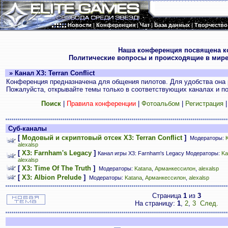
Новости
|
Конференция
|
Чат
|
База данных
|
Творчество
.
Наша конференция посвящена к
Политические вопросы и происходящие в мире
» Канал X3: Terran Conflict
Конференция предназначена для общения пилотов. Для удобства она 
Пожалуйста, открывайте темы только в соответствующих каналах и пос
Поиск
|
Правила конференции
|
Фотоальбом
|
Регистрация
Суб-каналы
[
Модовый и скриптовый отсек X3: Terran Conflict
]
Модераторы:
alexalsp
[
X3: Farnham's Legacy
]
Канал игры X3: Farnham's Legacy Модераторы:
Ka
alexalsp
[
X3: Time Of The Truth
]
Модераторы:
Katana
,
Арманкессилон
,
alexalsp
[
X3: Albion Prelude
]
Модераторы:
Katana
,
Арманкессилон
,
alexalsp
Страница
1
из
3
На страницу:
1
,
2
,
3
След.