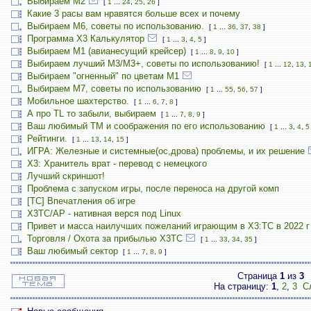
Выбираем М2
[
1
...
24
,
25
,
26
]
Какие 3 расы вам нравятся больше всех и почему
Выбираем М6, советы по использованию.
[
1
...
36
,
37
,
38
]
Программа X3 Калькулятор
[
1
...
3
,
4
,
5
]
Выбираем М1 (авианесущий крейсер)
[
1
...
8
,
9
,
10
]
Выбираем лучший M3/M3+, советы по использованию!
[
1
...
12
,
13
,
Выбираем "огненный" по цветам М1
Выбираем М7, советы по использованию
[
1
...
55
,
56
,
57
]
Мобильное шахтерство.
[
1
...
6
,
7
,
8
]
А про TL то забыли, выбираем
[
1
...
7
,
8
,
9
]
Ваш любимый TM и соображения по его использованию
[
1
...
3
,
4
,
5
Рейтинги.
[
1
...
13
,
14
,
15
]
ИГРА: Железные и системные(ос,дрова) проблемы, и их решение
X3: Хранитель врат - перевод с немецкого
Лучший скриншот!
Проблема с запуском игры, после переноса на другой комп
[TC] Впечатления об игре
X3TC/AP - нативная верся под Linux
Привет и масса наилучших пожеланий играющим в X3:TC в 2022 г
Торговля / Охота за прибылью X3TC
[
1
...
33
,
34
,
35
]
Ваш любимый сектор
[
1
...
7
,
8
,
9
]
Страница
1
из
3
На страницу:
1
,
2
,
3
С