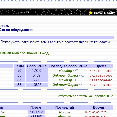
Помощь сайту
грам.
те не обсуждаются!
 Пожалуйста, открывайте темы только в соответствующих каналах и
рить личные сообщения
|
Вход
Темы
Сообщения
Последнее сообщение
Время
79
17899
alexalsp
12:16 13-01-2026
35
5489
UnknownObject
17:14 02-08-2026
33
5605
alexalsp
19:09 07-08-2026
58
10892
UnknownObject
10:42 03-06-2026
Отметить все темы как прочтённые
ор
Просм.
Последний
Время
bal
1121772
Ritchie
16:51 03-05-2025
tor
488303
alexalsp
19:38 06-04-2021