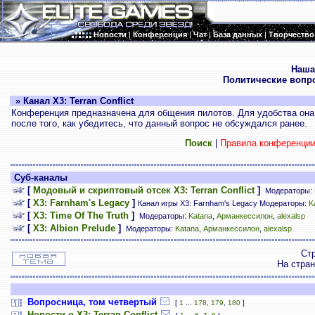
Новости
|
Конференция
|
Чат
|
База данных
|
Творчество
.
Наша
Политические вопр
» Канал X3: Terran Conflict
Конференция предназначена для общения пилотов. Для удобства она 
после того, как убедитесь, что данный вопрос не обсуждался ранее.
Поиск
|
Правила конференци
Суб-каналы
[
Модовый и скриптовый отсек X3: Terran Conflict
]
Модераторы:
[
X3: Farnham's Legacy
]
Канал игры X3: Farnham's Legacy Модераторы:
K
[
X3: Time Of The Truth
]
Модераторы:
Katana
,
Арманкессилон
,
alexalsp
[
X3: Albion Prelude
]
Модераторы:
Katana
,
Арманкессилон
,
alexalsp
Ст
На стра
Вопросница, том четвертый
[
1
...
178
,
179
,
180
]
Новости о X3: Terran Conflict