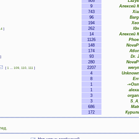
505
LazyB
9
Алексей 
743
Xia
96
Barg
194
Xe
262
l0
14
]
14
Алексей 
1126
Phoe
148
NovaP
174
Atlo
93
Dr. 
]
280
NovaP
2207
wery
[
1
...
109
,
110
,
111
]
4
Unknown
8
Err
1
-=Os
1
alexa
3
organ
3
S_A
686
Matr
172
Курил
лед.