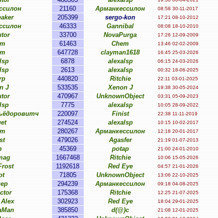
ссилон
21160
Арманкессилон
08:58 30-11-2017
aker
205399
sergo-kon
17:21 08-10-2012
ссилон
46333
Gannibal
08:08 18-10-2010
tor
33700
NovaPurga
17:26 12-09-2009
em
61463
Chem
13:46 02-02-2009
em
647728
clayman1618
16:45 25-03-2026
lsp
6878
alexalsp
06:15 24-03-2026
lsp
2613
alexalsp
00:32 18-06-2025
rp
440820
Ritchie
22:11 03-01-2025
n J
533535
Xenon J
19:38 30-05-2024
tor
470967
UnknownObject
03:31 05-09-2023
lsp
7775
alexalsp
10:05 28-09-2022
Фьёдоровитч
220097
Finist
22:38 11-11-2019
et
274524
alexalsp
10:15 10-02-2017
em
280267
Арманкессилон
12:18 20-01-2017
st
479026
Agasfer
21:19 01-07-2013
m
45369
potap
21:00 24-01-2010
mag
1667468
Ritchie
10:06 15-05-2026
rost
1192618
Red Eye
04:57 21-01-2026
ot
71805
UnknownObject
13:06 22-10-2025
gep
294239
Арманкессилон
09:18 04-08-2025
ctor
175368
Ritchie
12:25 21-07-2025
 Alex
302923
Red Eye
18:04 29-01-2025
aMan
385850
d(@)c
21:08 12-01-2025