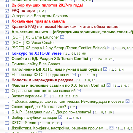
[
1
...
6
,
7
,
8
]
Выбор лучших пилотов 2017-го года!
FAQ по игре
[
1
,
2
]
Интервью с Берндтом Леханом
Локальные правила канала
Краткий FAQ по темам! Новичкам - читать обязательно!
А знаете-ли вы что... (обсуждения=горчичник, только советы!)
[SOFT] X3 Game Launcher
[SOFT] X3 Voice Creator
[SOFT] X3 map v1.2 by Scorp (Terran Conflict Edition)
[
1
...
15
,
16
,
Конкурс по X3TC-Universe
[
1
...
64
,
65
,
66
]
Ошибки в БД. Раздел X3: Terran Conflict
[
1
...
24
,
25
,
26
]
Помощь сайту Elite Games
Наполнение БД X3TC: нам нужны ваши буквы!
[
1
,
2
,
3
,
4
]
ЕГ перевод Х3ТС. Продолжение
[
1
...
7
,
8
,
9
]
Новости и награждения раздела.
[
1
...
7
,
8
,
9
]
Файлы и полезные ссылки по X3: Terran Conflict
[
1
...
5
,
6
,
7
]
Справочник соответствия названий
Захват кораблей.
[
1
...
211
,
212
,
213
]
Фабрики, заводы, шахты. Комплексы. Рекомендации и советы
Сюжет пройден. Что дальше?
[
1
,
2
]
Б.А.Р. "Звездная пыль". Добро пожаловать!
[
1
...
8
,
9
,
10
]
Выбор палубной авиации
[
1
...
4
,
5
,
6
]
X3TC - Steam
[
1
...
10
,
11
,
12
]
Джойстики. Конфиги, настройка, решение проблем ...
[
1
...
8
,
9
,
1