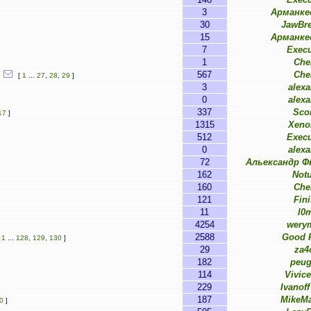
3
Арманке
30
JawBre
15
Арманке
7
Execu
1
Ch
567
Ch
[
1
...
27
,
28
,
29
]
3
alexa
0
alexa
337
Sco
17
]
1315
Xeno
512
Execu
0
alexa
72
Альександр 
162
Notu
160
Ch
121
Fini
11
l0
4254
wery
2588
Good F
[
1
...
128
,
129
,
130
]
29
za4
182
peu
114
Vivice
229
Ivanoff
187
MikeM
0
]