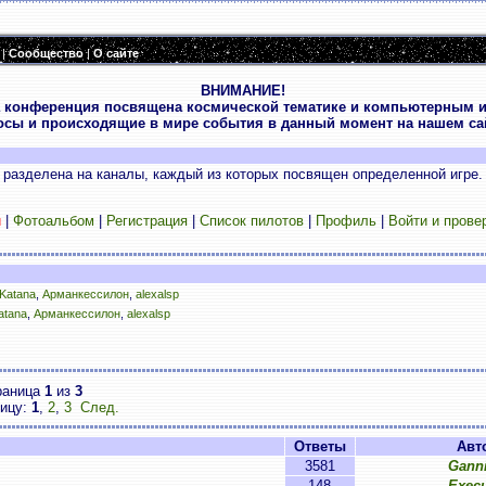
|
Сообщество
|
О сайте
ВНИМАНИЕ!
 конференция посвящена космической тематике и компьютерным и
осы и происходящие в мире события в данный момент на нашем сай
разделена на каналы, каждый из которых посвящен определенной игре.
и
|
Фотоальбом
|
Регистрация
|
Список пилотов
|
Профиль
|
Войти и прове
Katana
,
Арманкессилон
,
alexalsp
atana
,
Арманкессилон
,
alexalsp
раница
1
из
3
ницу:
1
,
2
,
3
След.
Ответы
Авт
3581
Ganni
148
Execu