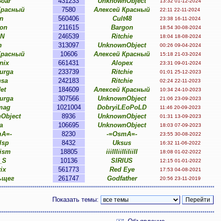
oar
431233
UnknownObject
13:32 01-12-2024
Красный
7580
Алексей Красный
22:11 22-11-2024
n
560406
Cult48
23:38 16-11-2024
on
211615
Bargon
18:54 30-08-2024
oN
246539
Ritchie
18:04 18-08-2024
m
313097
UnknownObject
00:26 09-04-2024
Красный
10606
Алексей Красный
15:18 21-03-2024
nix
661431
Alopex
23:31 09-01-2024
urga
233739
Ritchie
01:01 25-12-2023
nsa
242183
Ritchie
02:24 22-11-2023
Jet
184609
Алексей Красный
10:34 24-10-2023
urga
307566
UnknownObject
21:06 23-09-2023
mag
1021004
DobryiLEoPoLD
11:46 20-09-2023
Object
8936
UnknownObject
01:31 13-09-2023
a
106695
UnknownObject
18:03 07-09-2023
mA=-
8230
-=OsmA=-
23:55 30-08-2022
lsp
8432
Uksus
16:32 11-06-2022
ism
18805
iiiIIIiiIIiIiiII
18:08 01-02-2022
_S
10136
SIRIUS
12:15 01-01-2022
ix
561773
Red Eye
17:53 04-08-2021
ьщег
261747
Godfather
20:56 23-11-2019
Показать темы: