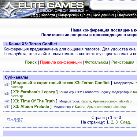
Новости
|
Конференция
|
Чат
|
База данных
|
Творчество
.
Наша конференция посвящена к
Политические вопросы и происходящие в мире
» Канал X3: Terran Conflict
Конференция предназначена для общения пилотов. Для удобства она 
Пожалуйста, открывайте темы только в соответствующих каналах и пос
Поиск
|
Правила конференции
|
Фотоальбом
|
Регистрация
Суб-каналы
[
Модовый и скриптовый отсек X3: Terran Conflict
]
Модераторы:
alexalsp
[
X3: Farnham's Legacy
]
Канал игры X3: Farnham's Legacy Модераторы:
Ka
alexalsp
[
X3: Time Of The Truth
]
Модераторы:
Katana
,
Арманкессилон
,
alexalsp
[
X3: Albion Prelude
]
Модераторы:
Katana
,
Арманкессилон
,
alexalsp
Страница
1
из
3
На страницу:
1
,
2
,
3
След.