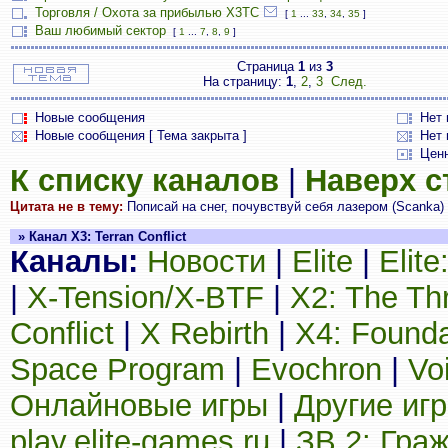
Торговля / Охота за прибылью X3TC
[
1
...
33
,
34
,
35
]
Ваш любимый сектор
[
1
...
7
,
8
,
9
]
Страница
1
из
3
На страницу:
1
,
2
,
3
След.
Новые сообщения
Нет
Новые сообщения [ Тема закрыта ]
Нет 
Цен
К списку каналов
|
Наверх 
Цитата не в тему:
Пописай на снег, почувствуй себя лазером (Scanka)
» Канал X3: Terran Conflict
Каналы:
Новости
|
Elite
|
Elit
|
X-Tension/X-BTF
|
X2: The Th
Conflict
|
X Rebirth
|
X4: Founda
Space Program
|
Evochron
|
Vo
Онлайновые игры
|
Другие иг
play.elite-games.ru
|
ЗВ 2: Гра