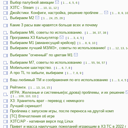
Выбор палубной авиации
[
1
...
4
,
5
,
6
]
X3TC - Steam
[
1
...
10
,
11
,
12
]
Джойстики. Конфиги, настройка, решение проблем ...
[
1
...
8
,
9
,
1
Выбираем М2
[
1
...
24
,
25
,
26
]
Какие 3 расы вам нравятся больше всех и почему
Выбираем М6, советы по использованию.
[
1
...
36
,
37
,
38
]
Программа X3 Калькулятор
[
1
...
3
,
4
,
5
]
Выбираем М1 (авианесущий крейсер)
[
1
...
8
,
9
,
10
]
Выбираем лучший M3/M3+, советы по использованию!
[
1
...
12
,
13
,
1
Выбираем "огненный" по цветам М1
Выбираем М7, советы по использованию
[
1
...
55
,
56
,
57
]
Мобильное шахтерство.
[
1
...
6
,
7
,
8
]
А про TL то забыли, выбираем
[
1
...
7
,
8
,
9
]
Ваш любимый TM и соображения по его использованию
[
1
...
3
,
4
,
5
]
Рейтинги.
[
1
...
13
,
14
,
15
]
ИГРА: Железные и системные(ос,дрова) проблемы, и их решение
[
1
...
109
,
110
,
111
]
X3: Хранитель врат - перевод с немецкого
Лучший скриншот!
Проблема с запуском игры, после переноса на другой комп
[TC] Впечатления об игре
X3TC/AP - нативная верся под Linux
Привет и масса наилучших пожеланий играющим в X3:TC в 2022 г