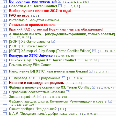
Вопросница, том четвертый
[
1
...
178
,
179
,
180
]
Новости о X3: Terran Conflict
[
1
...
6
,
7
,
8
]
Выбор лучших пилотов 2017-го года!
FAQ по игре
[
1
,
2
]
Интервью с Берндтом Леханом
Локальные правила канала
Краткий FAQ по темам! Новичкам - читать обязательно!
А знаете-ли вы что... (обсуждения=горчичник, только советы!)
[
1
...
27
,
28
,
29
]
[SOFT] X3 Game Launcher
[SOFT] X3 Voice Creator
[SOFT] X3 map v1.2 by Scorp (Terran Conflict Edition)
[
1
...
15
,
16
,
1
Конкурс по X3TC-Universe
[
1
...
64
,
65
,
66
]
Ошибки в БД. Раздел X3: Terran Conflict
[
1
...
24
,
25
,
26
]
Помощь сайту Elite Games
Наполнение БД X3TC: нам нужны ваши буквы!
[
1
,
2
,
3
,
4
]
ЕГ перевод Х3ТС. Продолжение
[
1
...
7
,
8
,
9
]
Новости и награждения раздела.
[
1
...
7
,
8
,
9
]
Файлы и полезные ссылки по X3: Terran Conflict
[
1
...
5
,
6
,
7
]
Справочник соответствия названий
Захват кораблей.
[
1
...
211
,
212
,
213
]
Фабрики, заводы, шахты. Комплексы. Рекомендации и советы
[
1
...
128
,
129
,
130
]
Сюжет пройден. Что дальше?
[
1
,
2
]
Б.А.Р. "Звездная пыль". Добро пожаловать!
[
1
...
8
,
9
,
10
]