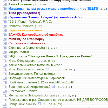
Книга Отзывов
[
1
...
9
,
10
,
11
]
Магазины, где вы всегда можете приобрести игру ЗВ2:ГВ
[
1
,
2
]
Типо руководство :)
Скриншоты "Пепел Победы" (screenshots AoV)
"ЗВ 3: Пепел Победы". F.A.Q.
Новости Проекта
[
1
,
2
]
Горячие исправления
ВАЖНО: Как сообщать об ошибках
miniFAQ по Старфорсу
Системные требования
Скриншоты (screenshots)
[
1
,
2
,
3
]
Микро Ролики
FAQ по игре "Звездные Волки 2: Гражданская Война"
Игра. Обсуждаем.
[
1
...
44
,
45
,
46
]
Какие самы четкие моменты в игре?
Игра. Вопросы и ответы.
[
1
...
167
,
168
,
169
]
Звездные волки: Пепел победы
Обсуждение Литературных Зарисовок
Проблема с патчем 1,12 на win8x64/win10x64
Ваш любимый истребитель?
[
1
...
4
,
5
,
6
]
Star Wolves: Rebirth
Мечталки по Звёздным Волкам
[
1
...
34
,
35
,
36
]
Прохождение игры. Описание веток и миссий. НЕ ДЛЯ ВОПРОСОВ
Найденные ошибки
[
1
...
53
,
54
,
55
]