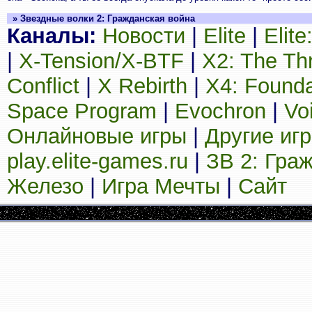
» Звездные волки 2: Гражданская война
Каналы:
Новости
|
Elite
|
Elit
|
X-Tension/X-BTF
|
X2: The Th
Conflict
|
X Rebirth
|
X4: Founda
Space Program
|
Evochron
|
Vo
Онлайновые игры
|
Другие иг
play.elite-games.ru
|
ЗВ 2: Гра
Железо
|
Игра Мечты
|
Сайт