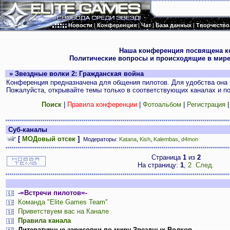
Новости
|
Конференция
|
Чат
|
База данных
|
Творчество
.
Наша конференция посвящена к
Политические вопросы и происходящие в мире
» Звездные волки 2: Гражданская война
Конференция предназначена для общения пилотов. Для удобства она 
Пожалуйста, открывайте темы только в соответствующих каналах и пос
Поиск
|
Правила конференции
|
Фотоальбом
|
Регистрация
Суб-каналы
[
МОДовый отсек
]
Модераторы:
Katana
,
Kish
,
Kalembas
,
d4mon
Страница
1
из
2
На страницу:
1
,
2
След.
-=Встречи пилотов=-
Команда "Elite Games Team"
Приветствуем вас на Канале
Правила канала
Литературные зарисовки по миру Звездных Волков.