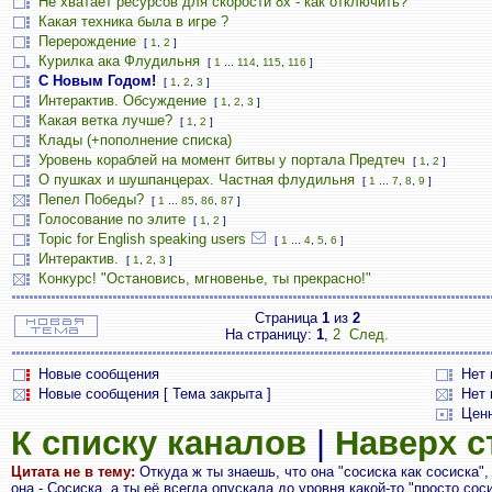
Не хватает ресурсов для скорости 8х - как отключить?
Какая техника была в игре ?
Перерождение
[
1
,
2
]
Курилка ака Флудильня
[
1
...
114
,
115
,
116
]
С Новым Годом!
[
1
,
2
,
3
]
Интерактив. Обсуждение
[
1
,
2
,
3
]
Какая ветка лучше?
[
1
,
2
]
Клады (+пополнение списка)
Уровень кораблей на момент битвы у портала Предтеч
[
1
,
2
]
О пушках и шушпанцерах. Частная флудильня
[
1
...
7
,
8
,
9
]
Пепел Победы?
[
1
...
85
,
86
,
87
]
Голосование по элите
[
1
,
2
]
Topic for English speaking users
[
1
...
4
,
5
,
6
]
Интерактив.
[
1
,
2
,
3
]
Конкурс! "Остановись, мгновенье, ты прекрасно!"
Страница
1
из
2
На страницу:
1
,
2
След.
Новые сообщения
Нет
Новые сообщения [ Тема закрыта ]
Нет 
Цен
К списку каналов
|
Наверх 
Цитата не в тему:
Откуда ж ты знаешь, что она "сосиска как сосиска",
она - Сосиска, а ты её всегда опускала до уровня какой-то "просто сос