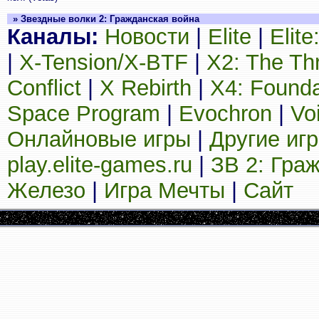
» Звездные волки 2: Гражданская война
Каналы:
Новости
|
Elite
|
Elit
|
X-Tension/X-BTF
|
X2: The Th
Conflict
|
X Rebirth
|
X4: Founda
Space Program
|
Evochron
|
Vo
Онлайновые игры
|
Другие иг
play.elite-games.ru
|
ЗВ 2: Гра
Железо
|
Игра Мечты
|
Сайт