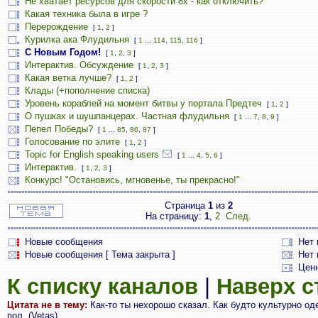
Не хватает ресурсов для скорости 8х - как отключить?
Какая техника была в игре ?
Перерождение
[
1
,
2
]
Курилка ака Флудильня
[
1
...
114
,
115
,
116
]
С Новым Годом!
[
1
,
2
,
3
]
Интерактив. Обсуждение
[
1
,
2
,
3
]
Какая ветка лучше?
[
1
,
2
]
Клады (+пополнение списка)
Уровень кораблей на момент битвы у портала Предтеч
[
1
,
2
]
О пушках и шушпанцерах. Частная флудильня
[
1
...
7
,
8
,
9
]
Пепел Победы?
[
1
...
85
,
86
,
87
]
Голосование по элите
[
1
,
2
]
Topic for English speaking users
[
1
...
4
,
5
,
6
]
Интерактив.
[
1
,
2
,
3
]
Конкурс! "Остановись, мгновенье, ты прекрасно!"
Страница
1
из
2
На страницу:
1
,
2
След.
Новые сообщения
Нет
Новые сообщения [ Тема закрыта ]
Нет 
Цен
К списку каналов
|
Наверх 
Цитата не в тему:
Как-то ты нехорошо сказал. Как будто культурно од
пол. (Vetas)