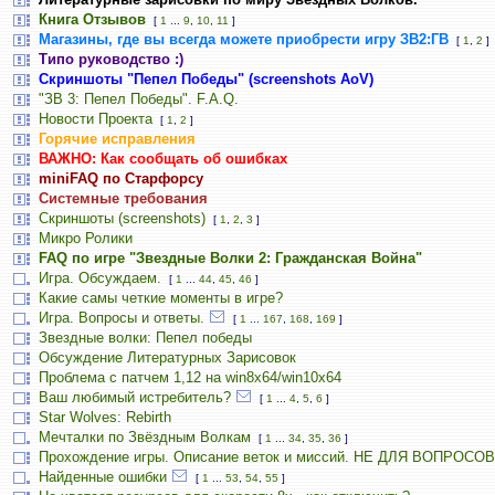
Книга Отзывов
[
1
...
9
,
10
,
11
]
Магазины, где вы всегда можете приобрести игру ЗВ2:ГВ
[
1
,
2
]
Типо руководство :)
Скриншоты "Пепел Победы" (screenshots AoV)
"ЗВ 3: Пепел Победы". F.A.Q.
Новости Проекта
[
1
,
2
]
Горячие исправления
ВАЖНО: Как сообщать об ошибках
miniFAQ по Старфорсу
Системные требования
Скриншоты (screenshots)
[
1
,
2
,
3
]
Микро Ролики
FAQ по игре "Звездные Волки 2: Гражданская Война"
Игра. Обсуждаем.
[
1
...
44
,
45
,
46
]
Какие самы четкие моменты в игре?
Игра. Вопросы и ответы.
[
1
...
167
,
168
,
169
]
Звездные волки: Пепел победы
Обсуждение Литературных Зарисовок
Проблема с патчем 1,12 на win8x64/win10x64
Ваш любимый истребитель?
[
1
...
4
,
5
,
6
]
Star Wolves: Rebirth
Мечталки по Звёздным Волкам
[
1
...
34
,
35
,
36
]
Прохождение игры. Описание веток и миссий. НЕ ДЛЯ ВОПРОСОВ
Найденные ошибки
[
1
...
53
,
54
,
55
]