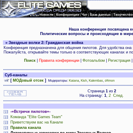
Новости
|
Конференция
|
Чат
|
База данных
|
Творчество
.
Наша конференция посвящена к
Политические вопросы и происходящие в мире
» Звездные волки 2: Гражданская война
Конференция предназначена для общения пилотов. Для удобства она 
Пожалуйста, открывайте темы только в соответствующих каналах и пос
Поиск
|
Правила конференции
|
Фотоальбом
|
Регистрация
Суб-каналы
[
МОДовый отсек
]
Модераторы:
Katana
,
Kish
,
Kalembas
,
d4mon
Страница
1
из
2
На страницу:
1
,
2
След.
-=Встречи пилотов=-
Команда "Elite Games Team"
Приветствуем вас на Канале
Правила канала
Литературные зарисовки по миру Звездных Волков.