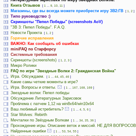
Книга Отзывов
[
1
...
9
,
10
,
11
]
Магазины, где вы всегда можете приобрести игру ЗВ2:ГВ
[
1
,
2
]
Типо руководство :)
Скриншоты "Пепел Победы" (screenshots AoV)
"ЗВ 3: Пепел Победы". F.A.Q.
Новости Проекта
[
1
,
2
]
Горячие исправления
ВАЖНО: Как сообщать об ошибках
miniFAQ по Старфорсу
Системные требования
Скриншоты (screenshots)
[
1
,
2
,
3
]
Микро Ролики
FAQ по игре "Звездные Волки 2: Гражданская Война"
Игра. Обсуждаем.
[
1
...
44
,
45
,
46
]
Какие самы четкие моменты в игре?
Игра. Вопросы и ответы.
[
1
...
167
,
168
,
169
]
Звездные волки: Пепел победы
Обсуждение Литературных Зарисовок
Проблема с патчем 1,12 на win8x64/win10x64
Ваш любимый истребитель?
[
1
...
4
,
5
,
6
]
Star Wolves: Rebirth
Мечталки по Звёздным Волкам
[
1
...
34
,
35
,
36
]
Прохождение игры. Описание веток и миссий. НЕ ДЛЯ ВОПРОСОВ
Найденные ошибки
[
1
...
53
,
54
,
55
]