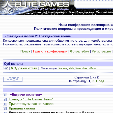
Новости
|
Конференция
|
Чат
|
База данных
|
Творчество
.
Наша конференция посвящена к
Политические вопросы и происходящие в мире
» Звездные волки 2: Гражданская война
Конференция предназначена для общения пилотов. Для удобства она 
Пожалуйста, открывайте темы только в соответствующих каналах и пос
Поиск
|
Правила конференции
|
Фотоальбом
|
Регистрация
Суб-каналы
[
МОДовый отсек
]
Модераторы:
Katana
,
Kish
,
Kalembas
,
d4mon
Страница
1
из
2
На страницу:
1
,
2
След.
-=Встречи пилотов=-
Команда "Elite Games Team"
Приветствуем вас на Канале
Правила канала
Литературные зарисовки по миру Звездных Волков.