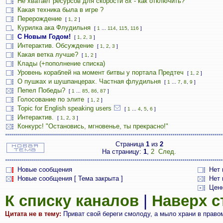
Не хватает ресурсов для скорости 8х - как отключить?
Какая техника была в игре ?
Перерождение
[
1
,
2
]
Курилка ака Флудильня
[
1
...
114
,
115
,
116
]
С Новым Годом!
[
1
,
2
,
3
]
Интерактив. Обсуждение
[
1
,
2
,
3
]
Какая ветка лучше?
[
1
,
2
]
Клады (+пополнение списка)
Уровень кораблей на момент битвы у портала Предтеч
[
1
,
2
]
О пушках и шушпанцерах. Частная флудильня
[
1
...
7
,
8
,
9
]
Пепел Победы?
[
1
...
85
,
86
,
87
]
Голосование по элите
[
1
,
2
]
Topic for English speaking users
[
1
...
4
,
5
,
6
]
Интерактив.
[
1
,
2
,
3
]
Конкурс! "Остановись, мгновенье, ты прекрасно!"
Страница
1
из
2
На страницу:
1
,
2
След.
Новые сообщения
Нет
Новые сообщения [ Тема закрыта ]
Нет 
Цен
К списку каналов
|
Наверх 
Цитата не в тему:
Приват свой береги смолоду, а мыло храни в правом