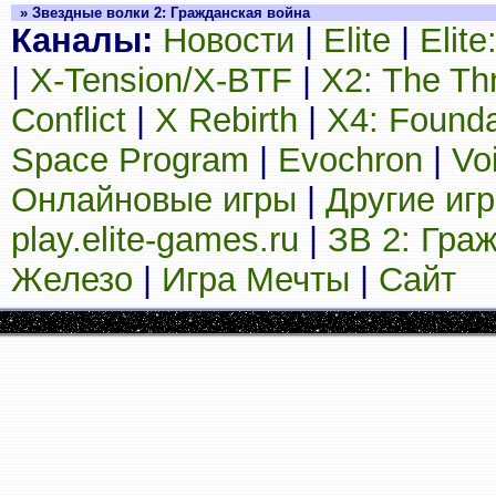
» Звездные волки 2: Гражданская война
Каналы:
Новости
|
Elite
|
Elit
|
X-Tension/X-BTF
|
X2: The Th
Conflict
|
X Rebirth
|
X4: Founda
Space Program
|
Evochron
|
Vo
Онлайновые игры
|
Другие иг
play.elite-games.ru
|
ЗВ 2: Гра
Железо
|
Игра Мечты
|
Сайт