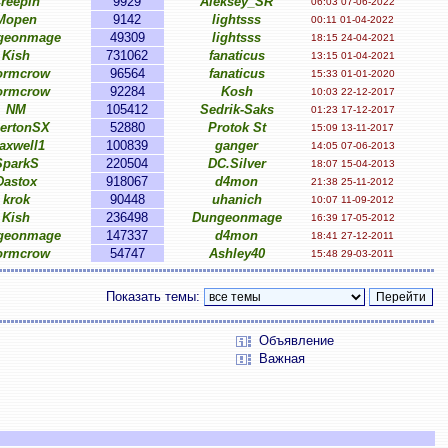
reepin
9929
Aleksey_SR
06:03 07-06-2022
Mopen
9142
lightsss
00:11 01-04-2022
geonmage
49309
lightsss
18:15 24-04-2021
Kish
731062
fanaticus
13:15 01-04-2021
ormcrow
96564
fanaticus
15:33 01-01-2020
ormcrow
92284
Kosh
10:03 22-12-2017
NM
105412
Sedrik-Saks
01:23 17-12-2017
ertonSX
52880
Protok St
15:09 13-11-2017
axwell1
100839
ganger
14:05 07-06-2013
SparkS
220504
DC.Silver
18:07 15-04-2013
Dastox
918067
d4mon
21:38 25-11-2012
krok
90448
uhanich
10:07 11-09-2012
Kish
236498
Dungeonmage
16:39 17-05-2012
geonmage
147337
d4mon
18:41 27-12-2011
ormcrow
54747
Ashley40
15:48 29-03-2011
Показать темы:
Объявление
Важная