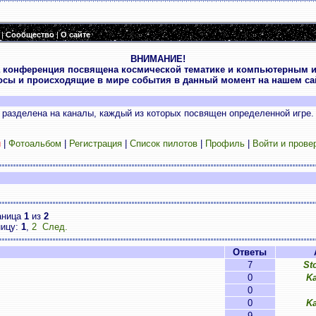
|
Сообщество
|
О сайте
ВНИМАНИЕ!
 конференция посвящена космической тематике и компьютерным и
осы и происходящие в мире события в данный момент на нашем сай
разделена на каналы, каждый из которых посвящен определенной игре.
и
|
Фотоальбом
|
Регистрация
|
Список пилотов
|
Профиль
|
Войти и прове
аница
1
из
2
ницу:
1
,
2
След.
Ответы
7
St
0
K
0
0
K
9