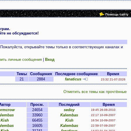
Помощь сайту
грам.
те не обсуждаются!
 Пожалуйста, открывайте темы только в соответствующих каналах и
рить личные сообщения
|
Вход
Темы
Сообщения
Последнее сообщение
Время
21
2884
fanaticus
23:32 21-07-2026
Отметить все темы как прочтённые
Автор
Просм.
Последний
Время
ormcrow
24654
sedoy
19:45 26-08-2010
alembas
33960
Kalembas
22:17 10-09-2007
Kish
66455
Kish
16:54 10-09-2007
alembas
16605
Kalembas
22:59 07-09-2007
Kish
31741
fanaticus
14:02 01-04-2021