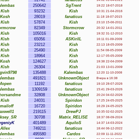
alembas
250642
SgTrent
19:22 18-07-2018
Kish
93232
Kish
10:31 21-04-2016
Kosh
28019
fanaticus
11:18 18-07-2015
Kish
57874
Kish
23:10 15-06-2011
ormcrow
82349
Stormcrow
20:32 14-01-2011
Kish
105016
Kish
19:32 31-12-2010
Kish
65056
ASKirilL
16:11 01-09-2009
Kish
23212
Kish
22:13 18-05-2009
Kish
25490
Kish
11:54 08-05-2009
Kish
18964
Kish
12:17 05-05-2009
Kosh
124627
Kish
19:38 22-04-2009
Kish
26304
Kish
21:03 13-01-2009
gvin9798
135488
Kalembas
12:20 11-10-2008
alembas
491821
UnknownObject
Вчера в 16:38
Mopen
11192
fanaticus
19:10 28-07-2026
alembas
1309159
fanaticus
15:41 29-03-2026
horsandme
32808
UnknownObject
20:24 04-02-2026
Kish
24031
Spiridon
17:25 24-05-2025
smailoff
16720
Spiridon
16:29 24-05-2025
axwell1
219115
DrewPJ
10:35 02-02-2025
eksey_SR
30708
Matrix_RELISE
18:37 08-09-2024
vgeniyK
401489
AquiloS
14:37 14-03-2024
Allex
749211
fanaticus
18:44 06-12-2022
alembas
495580
Cardos
22:09 11-11-2022