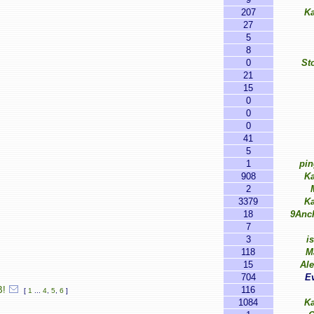
207
K
27
5
8
0
St
21
15
0
0
0
41
5
1
pin
908
K
2
3379
K
18
9Anc
7
3
i
118
M
15
Al
704
E
В!
116
[
1
...
4
,
5
,
6
]
1084
K