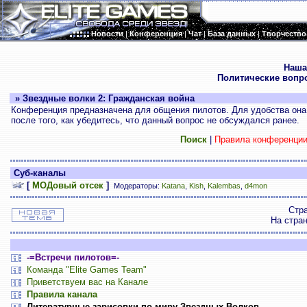
Новости
|
Конференция
|
Чат
|
База данных
|
Творчество
.
Наша
Политические вопр
» Звездные волки 2: Гражданская война
Конференция предназначена для общения пилотов. Для удобства она 
после того, как убедитесь, что данный вопрос не обсуждался ранее.
Поиск
|
Правила конференци
Суб-каналы
[
МОДовый отсек
]
Модераторы:
Katana
,
Kish
,
Kalembas
,
d4mon
Стр
На стра
-=Встречи пилотов=-
Команда "Elite Games Team"
Приветствуем вас на Канале
Правила канала
Литературные зарисовки по миру Звездных Волков.