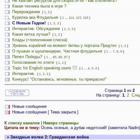
Не хватает ресурсов для скорости 8х - как отключить?
Какая техника была в игре ?
Перерождение
[
1
,
2
]
Курилка ака Флудильня
[
1
...
114
,
115
,
116
]
С Новым Годом!
[
1
,
2
,
3
]
Интерактив. Обсуждение
[
1
,
2
,
3
]
Какая ветка лучше?
[
1
,
2
]
Клады (+пополнение списка)
Уровень кораблей на момент битвы у портала Предтеч
[
1
,
2
]
О пушках и шушпанцерах. Частная флудильня
[
1
...
7
,
8
,
9
]
Пепел Победы?
[
1
...
85
,
86
,
87
]
Голосование по элите
[
1
,
2
]
Topic for English speaking users
[
1
...
4
,
5
,
6
]
Интерактив.
[
1
,
2
,
3
]
Конкурс! "Остановись, мгновенье, ты прекрасно!"
Страница
1
из
2
На страницу:
1
,
2
Сле
Новые сообщения
Новые сообщения [ Тема закрыта ]
К списку каналов
|
Наверх страницы
Цитата не в тему:
Осень осенью, а дубак недетский! (заметила Nadin)
» Звездные волки 2: Гражданская война