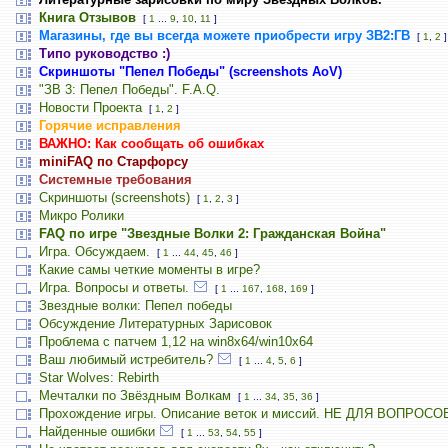
Книга Отзывов
[
1
...
9
,
10
,
11
]
Магазины, где вы всегда можете приобрести игру ЗВ2:ГВ
[
1
,
2
]
Типо руководство :)
Скриншоты "Пепел Победы" (screenshots AoV)
"ЗВ 3: Пепел Победы". F.A.Q.
Новости Проекта
[
1
,
2
]
Горячие исправления
ВАЖНО: Как сообщать об ошибках
miniFAQ по Старфорсу
Системные требования
Скриншоты (screenshots)
[
1
,
2
,
3
]
Микро Ролики
FAQ по игре "Звездные Волки 2: Гражданская Война"
Игра. Обсуждаем.
[
1
...
44
,
45
,
46
]
Какие самы четкие моменты в игре?
Игра. Вопросы и ответы.
[
1
...
167
,
168
,
169
]
Звездные волки: Пепел победы
Обсуждение Литературных Зарисовок
Проблема с патчем 1,12 на win8x64/win10x64
Ваш любимый истребитель?
[
1
...
4
,
5
,
6
]
Star Wolves: Rebirth
Мечталки по Звёздным Волкам
[
1
...
34
,
35
,
36
]
Прохождение игры. Описание веток и миссий. НЕ ДЛЯ ВОПРОСО
Найденные ошибки
[
1
...
53
,
54
,
55
]