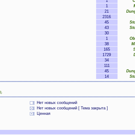
1
C
1
21
Dun
2316
45
St
43
St
30
1
Ob
38
M
165
1729
34
111
45
Dun
14
St
д.
Нет новых сообщений
Нет новых сообщений [ Тема закрыта ]
Ценная