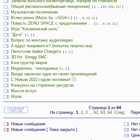
Записки вольного космоторговца. Фанфик по Freelancer
Общая рисовальная(бывшая лекционная)
[
1
...
155
,
156
,
157
]
Музыкантам песенникам
Всяко разно (Music by -=SGA=-)
[
1
...
9
,
10
,
11
]
Повесть ZERO SPACE с продолжением …
[
1
...
9
,
10
,
11
]
Игра "Космический ноль"
"Дуга"
[
1
,
2
]
Вопрос по монтажу аудио/видео
А вдруг понравится? (попытка творчества)
Пилотские байки Charger'а
[
1
,
2
]
3D Art. Strogg SMC.
Конструктор миров
Медиатека - технодемка
[
1
,
2
]
Вроде закончил одно из своих произведений
С Новым 2022 годом человеки!
Конкурсы на сторонних ресурсах.
Мысли вслух.
Игрок.
Страница
1
из
64
На страницу:
1
,
2
,
3
...
62
,
63
,
64
След.
Пере
Новые сообщения
Нет
Новые сообщения [ Тема закрыта ]
Нет 
Цен