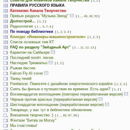
Советы для новичков Канала Творчества
[
1
,
2
]
ПРАВИЛА РУССКОГО ЯЗЫКА
Катехизис Канала Творчества
Превью раздела "Музыка Звезд"
[
1
...
48
,
49
,
50
]
Долгострой...
[
1
,
2
]
Редколлегия
[
1
...
6
,
7
,
8
]
По поводу библиотеки
[
1
,
2
,
3
,
4
]
Конкурс «Инженеры-машиностроители»
[
1
,
2
,
3
]
Список основных тем КТ
FAQ по разделу "Звёздный Арт"
[
1
...
11
,
12
,
13
]
Карантин на Саббьере
Последний полёт. песня.
Наследие Треавальо
[
1
,
2
]
Рыжая бестия.
Falcon Fly AI cover
Танец теней
Freelancer. Помогите с дизайном энергетического корабля
[
1
,
2
,
3
]
Снять бы фильм о путешествии во времени. Есть идеи?
[
1
,
2
]
Восемнадцатое воплощение (повторно переработанная версия)
Чёрные против красных (переработанная версия)
Шестнадцатое воплощение (переработанная версия)
Товарищи, у вас тут в библиотеке обновление.
Внезапное творчество :)
[
1
...
86
,
87
,
88
]
Фэнтази "Битва за Моску"
Мы счастливы!