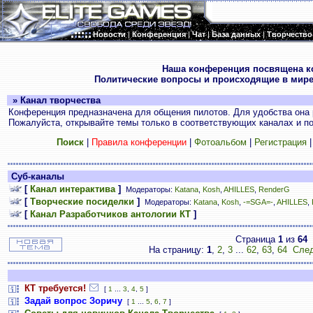
Новости
|
Конференция
|
Чат
|
База данных
|
Творчество
.
Наша конференция посвящена к
Политические вопросы и происходящие в мире
» Канал творчества
Конференция предназначена для общения пилотов. Для удобства она 
Пожалуйста, открывайте темы только в соответствующих каналах и пос
Поиск
|
Правила конференции
|
Фотоальбом
|
Регистрация
Суб-каналы
[
Канал интерактива
]
Модераторы:
Katana
,
Kosh
,
AHILLES
,
RenderG
[
Творческие посиделки
]
Модераторы:
Katana
,
Kosh
,
-=SGA=-
,
AHILLES
,
[
Канал Разработчиков антологии КТ
]
Страница
1
из
64
На страницу:
1
,
2
,
3
...
62
,
63
,
64
След
КТ требуется!
[
1
...
3
,
4
,
5
]
Задай вопрос Зоричу
[
1
...
5
,
6
,
7
]