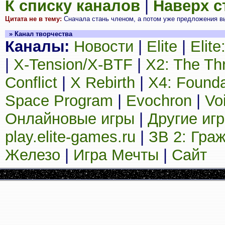
К списку каналов
|
Наверх 
Цитата не в тему:
Сначала стань членом, а потом уже предложения вы
» Канал творчества
Каналы:
Новости
|
Elite
|
Elit
|
X-Tension/X-BTF
|
X2: The Th
Conflict
|
X Rebirth
|
X4: Founda
Space Program
|
Evochron
|
Vo
Онлайновые игры
|
Другие иг
play.elite-games.ru
|
ЗВ 2: Гра
Железо
|
Игра Мечты
|
Сайт