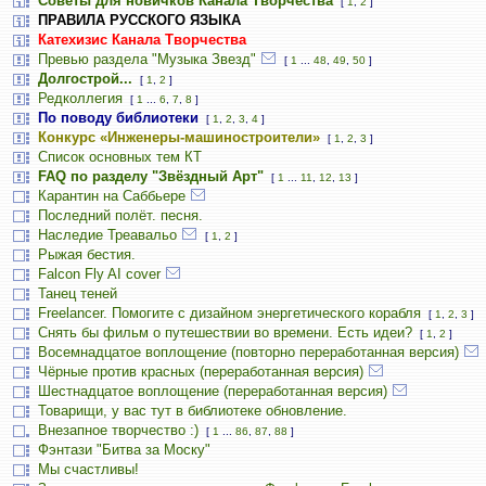
Советы для новичков Канала Творчества
[
1
,
2
]
ПРАВИЛА РУССКОГО ЯЗЫКА
Катехизис Канала Творчества
Превью раздела "Музыка Звезд"
[
1
...
48
,
49
,
50
]
Долгострой...
[
1
,
2
]
Редколлегия
[
1
...
6
,
7
,
8
]
По поводу библиотеки
[
1
,
2
,
3
,
4
]
Конкурс «Инженеры-машиностроители»
[
1
,
2
,
3
]
Список основных тем КТ
FAQ по разделу "Звёздный Арт"
[
1
...
11
,
12
,
13
]
Карантин на Саббьере
Последний полёт. песня.
Наследие Треавальо
[
1
,
2
]
Рыжая бестия.
Falcon Fly AI cover
Танец теней
Freelancer. Помогите с дизайном энергетического корабля
[
1
,
2
,
3
]
Снять бы фильм о путешествии во времени. Есть идеи?
[
1
,
2
]
Восемнадцатое воплощение (повторно переработанная версия)
Чёрные против красных (переработанная версия)
Шестнадцатое воплощение (переработанная версия)
Товарищи, у вас тут в библиотеке обновление.
Внезапное творчество :)
[
1
...
86
,
87
,
88
]
Фэнтази "Битва за Моску"
Мы счастливы!