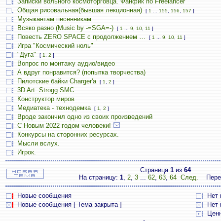
Записки вольного космоторговца. Фанфик по Freelancer
Общая рисовальная(бывшая лекционная)
[
1
...
155
,
156
,
157
]
Музыкантам песенникам
Всяко разно (Music by -=SGA=-)
[
1
...
9
,
10
,
11
]
Повесть ZERO SPACE с продолжением …
[
1
...
9
,
10
,
11
]
Игра "Космический ноль"
"Дуга"
[
1
,
2
]
Вопрос по монтажу аудио/видео
А вдруг понравится? (попытка творчества)
Пилотские байки Charger'а
[
1
,
2
]
3D Art. Strogg SMC.
Конструктор миров
Медиатека - технодемка
[
1
,
2
]
Вроде закончил одно из своих произведений
С Новым 2022 годом человеки!
Конкурсы на сторонних ресурсах.
Мысли вслух.
Игрок.
Страница
1
из
64
На страницу:
1
,
2
,
3
...
62
,
63
,
64
След.
Пере
Новые сообщения
Нет
Новые сообщения [ Тема закрыта ]
Нет 
Цен