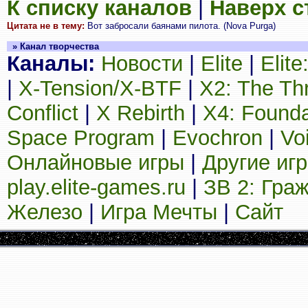
К списку каналов
|
Наверх 
Цитата не в тему:
Вот забросали баянами пилота. (Nova Purga)
» Канал творчества
Каналы:
Новости
|
Elite
|
Elit
|
X-Tension/X-BTF
|
X2: The Th
Conflict
|
X Rebirth
|
X4: Founda
Space Program
|
Evochron
|
Vo
Онлайновые игры
|
Другие иг
play.elite-games.ru
|
ЗВ 2: Гра
Железо
|
Игра Мечты
|
Сайт