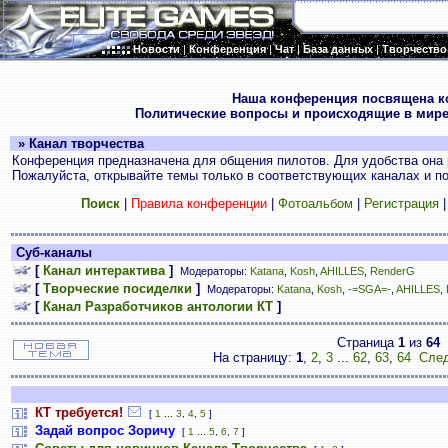
Новости
|
Конференция
|
Чат
|
База данных
|
Творчество
.
Наша конференция посвящена к
Политические вопросы и происходящие в мире
» Канал творчества
Конференция предназначена для общения пилотов. Для удобства она 
Пожалуйста, открывайте темы только в соответствующих каналах и пос
Поиск
|
Правила конференции
|
Фотоальбом
|
Регистрация
Суб-каналы
[
Канал интерактива
]
Модераторы:
Katana
,
Kosh
,
AHILLES
,
RenderG
[
Творческие посиделки
]
Модераторы:
Katana
,
Kosh
,
-=SGA=-
,
AHILLES
,
[
Канал Разработчиков антологии КТ
]
Страница
1
из
64
На страницу:
1
,
2
,
3
...
62
,
63
,
64
След
КТ требуется!
[
1
...
3
,
4
,
5
]
Задай вопрос Зоричу
[
1
...
5
,
6
,
7
]