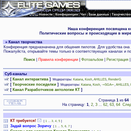
Новости
|
Конференция
|
Чат
|
База данных
|
Творчество
.
Наша конференция посвящена к
Политические вопросы и происходящие в мире
» Канал творчества
Конференция предназначена для общения пилотов. Для удобства она 
Пожалуйста, открывайте темы только в соответствующих каналах и пос
Поиск
|
Правила конференции
|
Фотоальбом
|
Регистрация
Суб-каналы
[
Канал интерактива
]
Модераторы:
Katana
,
Kosh
,
AHILLES
,
RenderG
[
Творческие посиделки
]
Модераторы:
Katana
,
Kosh
,
-=SGA=-
,
AHILLES
,
[
Канал Разработчиков антологии КТ
]
Страница
1
из
64
На страницу:
1
,
2
,
3
...
62
,
63
,
64
След
КТ требуется!
[
1
...
3
,
4
,
5
]
Задай вопрос Зоричу
[
1
...
5
,
6
,
7
]