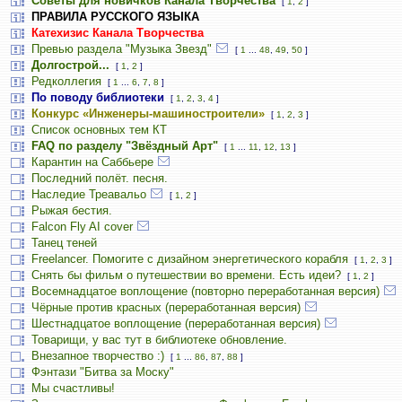
Советы для новичков Канала Творчества
[
1
,
2
]
ПРАВИЛА РУССКОГО ЯЗЫКА
Катехизис Канала Творчества
Превью раздела "Музыка Звезд"
[
1
...
48
,
49
,
50
]
Долгострой...
[
1
,
2
]
Редколлегия
[
1
...
6
,
7
,
8
]
По поводу библиотеки
[
1
,
2
,
3
,
4
]
Конкурс «Инженеры-машиностроители»
[
1
,
2
,
3
]
Список основных тем КТ
FAQ по разделу "Звёздный Арт"
[
1
...
11
,
12
,
13
]
Карантин на Саббьере
Последний полёт. песня.
Наследие Треавальо
[
1
,
2
]
Рыжая бестия.
Falcon Fly AI cover
Танец теней
Freelancer. Помогите с дизайном энергетического корабля
[
1
,
2
,
3
]
Снять бы фильм о путешествии во времени. Есть идеи?
[
1
,
2
]
Восемнадцатое воплощение (повторно переработанная версия)
Чёрные против красных (переработанная версия)
Шестнадцатое воплощение (переработанная версия)
Товарищи, у вас тут в библиотеке обновление.
Внезапное творчество :)
[
1
...
86
,
87
,
88
]
Фэнтази "Битва за Моску"
Мы счастливы!