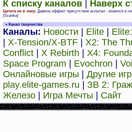
К списку каналов
|
Наверх 
Цитата не в тему:
Давеча эффект присутствия испытал - впаялся в ге
(Scanka)
» Канал творчества
Каналы:
Новости
|
Elite
|
Elit
|
X-Tension/X-BTF
|
X2: The Th
Conflict
|
X Rebirth
|
X4: Founda
Space Program
|
Evochron
|
Vo
Онлайновые игры
|
Другие иг
play.elite-games.ru
|
ЗВ 2: Гра
Железо
|
Игра Мечты
|
Сайт