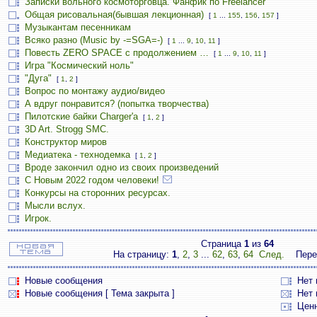
Записки вольного космоторговца. Фанфик по Freelancer
Общая рисовальная(бывшая лекционная)
[
1
...
155
,
156
,
157
]
Музыкантам песенникам
Всяко разно (Music by -=SGA=-)
[
1
...
9
,
10
,
11
]
Повесть ZERO SPACE с продолжением …
[
1
...
9
,
10
,
11
]
Игра "Космический ноль"
"Дуга"
[
1
,
2
]
Вопрос по монтажу аудио/видео
А вдруг понравится? (попытка творчества)
Пилотские байки Charger'а
[
1
,
2
]
3D Art. Strogg SMC.
Конструктор миров
Медиатека - технодемка
[
1
,
2
]
Вроде закончил одно из своих произведений
С Новым 2022 годом человеки!
Конкурсы на сторонних ресурсах.
Мысли вслух.
Игрок.
Страница
1
из
64
На страницу:
1
,
2
,
3
...
62
,
63
,
64
След.
Пере
Новые сообщения
Нет
Новые сообщения [ Тема закрыта ]
Нет 
Цен