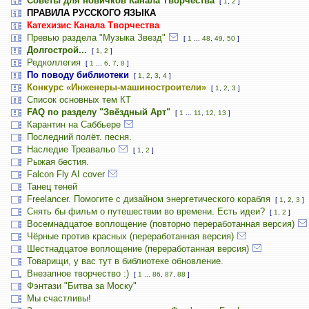
Советы для новичков Канала Творчества
[
1
,
2
]
ПРАВИЛА РУССКОГО ЯЗЫКА
Катехизис Канала Творчества
Превью раздела "Музыка Звезд"
[
1
...
48
,
49
,
50
]
Долгострой...
[
1
,
2
]
Редколлегия
[
1
...
6
,
7
,
8
]
По поводу библиотеки
[
1
,
2
,
3
,
4
]
Конкурс «Инженеры-машиностроители»
[
1
,
2
,
3
]
Список основных тем КТ
FAQ по разделу "Звёздный Арт"
[
1
...
11
,
12
,
13
]
Карантин на Саббьере
Последний полёт. песня.
Наследие Треавальо
[
1
,
2
]
Рыжая бестия.
Falcon Fly AI cover
Танец теней
Freelancer. Помогите с дизайном энергетического корабля
[
1
,
2
,
3
]
Снять бы фильм о путешествии во времени. Есть идеи?
[
1
,
2
]
Восемнадцатое воплощение (повторно переработанная версия)
Чёрные против красных (переработанная версия)
Шестнадцатое воплощение (переработанная версия)
Товарищи, у вас тут в библиотеке обновление.
Внезапное творчество :)
[
1
...
86
,
87
,
88
]
Фэнтази "Битва за Моску"
Мы счастливы!