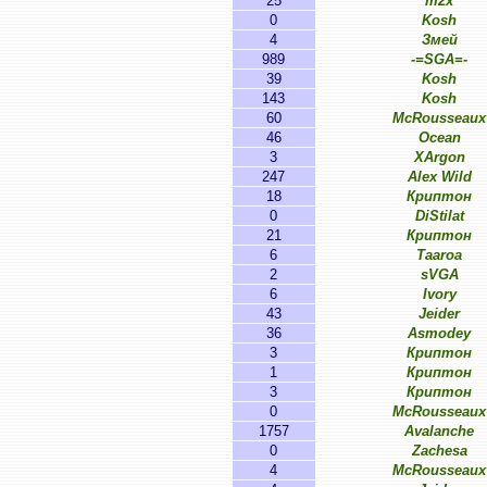
25
m2x
0
Kosh
4
Змей
989
-=SGA=-
39
Kosh
143
Kosh
60
McRousseaux
46
Ocean
3
XArgon
247
Alex Wild
18
Криптон
0
DiStilat
21
Криптон
6
Taaroa
2
sVGA
6
Ivory
43
Jeider
36
Asmodey
3
Криптон
1
Криптон
3
Криптон
0
McRousseaux
1757
Avalanche
0
Zachesa
4
McRousseaux