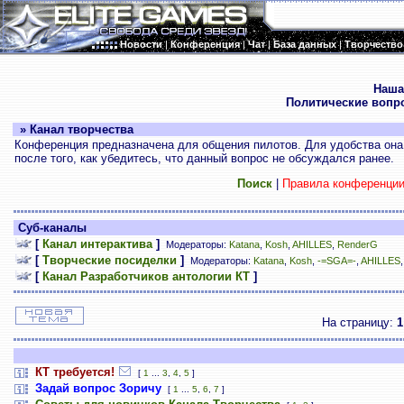
Новости
|
Конференция
|
Чат
|
База данных
|
Творчество
.
Наша
Политические вопр
» Канал творчества
Конференция предназначена для общения пилотов. Для удобства она 
после того, как убедитесь, что данный вопрос не обсуждался ранее.
Поиск
|
Правила конференци
Суб-каналы
[
Канал интерактива
]
Модераторы:
Katana
,
Kosh
,
AHILLES
,
RenderG
[
Творческие посиделки
]
Модераторы:
Katana
,
Kosh
,
-=SGA=-
,
AHILLES
[
Канал Разработчиков антологии КТ
]
На страницу:
1
КТ требуется!
[
1
...
3
,
4
,
5
]
Задай вопрос Зоричу
[
1
...
5
,
6
,
7
]