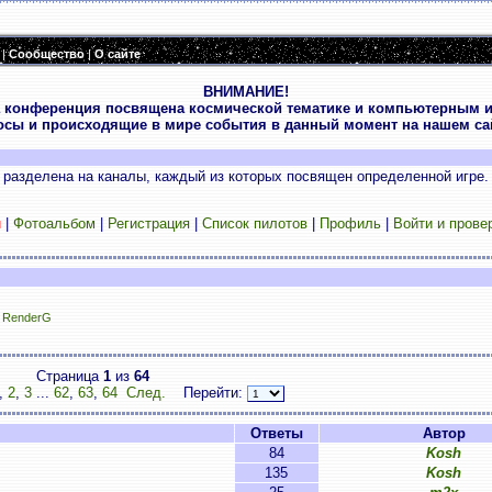
|
Сообщество
|
О сайте
ВНИМАНИЕ!
 конференция посвящена космической тематике и компьютерным и
осы и происходящие в мире события в данный момент на нашем сай
разделена на каналы, каждый из которых посвящен определенной игре.
и
|
Фотоальбом
|
Регистрация
|
Список пилотов
|
Профиль
|
Войти и прове
,
RenderG
Страница
1
из
64
,
2
,
3
...
62
,
63
,
64
След.
Перейти:
Ответы
Автор
84
Kosh
135
Kosh