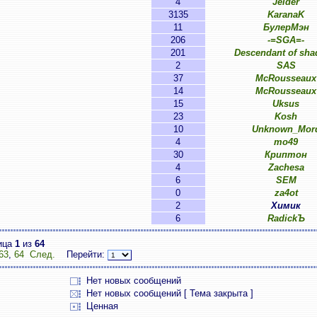
4
Jeider
3135
KaranaK
11
БулерМэн
206
-=SGA=-
201
Descendant of sh
2
SAS
37
McRousseaux
14
McRousseaux
15
Uksus
23
Kosh
10
Unknown_Mor
4
mo49
30
Криптон
4
Zachesa
6
SEM
0
za4ot
2
Химик
6
RadickЪ
ица
1
из
64
63
,
64
След.
Перейти:
Нет новых сообщений
Нет новых сообщений [ Тема закрыта ]
Ценная