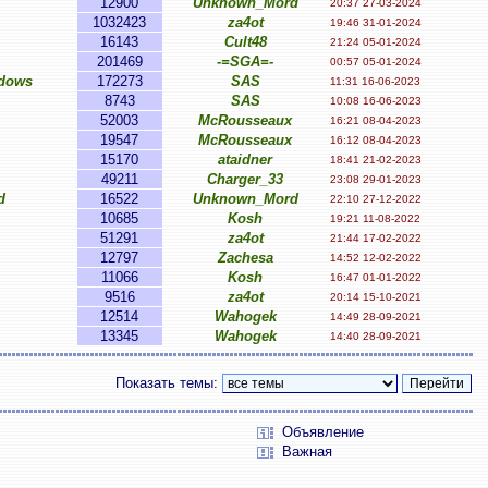
12900
Unknown_Mord
20:37 27-03-2024
1032423
za4ot
19:46 31-01-2024
16143
Cult48
21:24 05-01-2024
201469
-=SGA=-
00:57 05-01-2024
adows
172273
SAS
11:31 16-06-2023
8743
SAS
10:08 16-06-2023
52003
McRousseaux
16:21 08-04-2023
19547
McRousseaux
16:12 08-04-2023
15170
ataidner
18:41 21-02-2023
49211
Charger_33
23:08 29-01-2023
d
16522
Unknown_Mord
22:10 27-12-2022
10685
Kosh
19:21 11-08-2022
51291
za4ot
21:44 17-02-2022
12797
Zachesa
14:52 12-02-2022
11066
Kosh
16:47 01-01-2022
9516
za4ot
20:14 15-10-2021
12514
Wahogek
14:49 28-09-2021
13345
Wahogek
14:40 28-09-2021
Показать темы:
Объявление
Важная