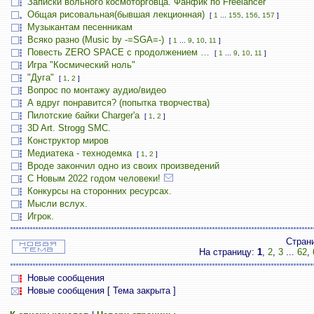
Записки вольного космоторговца. Фанфик по Freelancer
Общая рисовальная(бывшая лекционная)
[
1
...
155
,
156
,
157
]
Музыкантам песенникам
Всяко разно (Music by -=SGA=-)
[
1
...
9
,
10
,
11
]
Повесть ZERO SPACE с продолжением …
[
1
...
9
,
10
,
11
]
Игра "Космический ноль"
"Дуга"
[
1
,
2
]
Вопрос по монтажу аудио/видео
А вдруг понравится? (попытка творчества)
Пилотские байки Charger'а
[
1
,
2
]
3D Art. Strogg SMC.
Конструктор миров
Медиатека - технодемка
[
1
,
2
]
Вроде закончил одно из своих произведений
С Новым 2022 годом человеки!
Конкурсы на сторонних ресурсах.
Мысли вслух.
Игрок.
Стран
На страницу:
1
,
2
,
3
...
62
,
Новые сообщения
Новые сообщения [ Тема закрыта ]