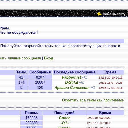
Помощь сайту
грам.
те не обсуждаются!
 Пожалуйста, открывайте темы только в соответствующих каналах и
рить личные сообщения
|
Вход
Темы
Сообщения
Последнее сообщение
Время
42
8207
Fabbernist
23:12 22-10-2016
174
10007
DiStilat
20:03 16-07-2025
9
120
Аркаша Сапожков
12:16 17-01-2014
Отметить все темы как прочтённые
Просм.
Последний
Время
162228
Goner
22:39 06-04-2022
252880
~DJ~
12:06 15-11-2017