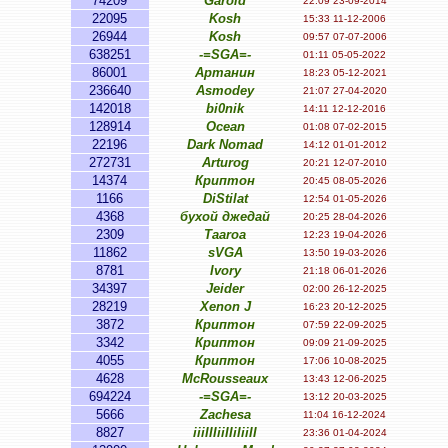
74209
Garold
22:09 23-09-2014
22095
Kosh
15:33 11-12-2006
26944
Kosh
09:57 07-07-2006
638251
-=SGA=-
01:11 05-05-2022
86001
Артанин
18:23 05-12-2021
236640
Asmodey
21:07 27-04-2020
142018
bi0nik
14:11 12-12-2016
128914
Ocean
01:08 07-02-2015
22196
Dark Nomad
14:12 01-01-2012
272731
Arturog
20:21 12-07-2010
14374
Криптон
20:45 08-05-2026
1166
DiStilat
12:54 01-05-2026
4368
бухой джедай
20:25 28-04-2026
2309
Taaroa
12:23 19-04-2026
11862
sVGA
13:50 19-03-2026
8781
Ivory
21:18 06-01-2026
34397
Jeider
02:00 26-12-2025
28219
Xenon J
16:23 20-12-2025
3872
Криптон
07:59 22-09-2025
3342
Криптон
09:09 21-09-2025
4055
Криптон
17:06 10-08-2025
4628
McRousseaux
13:43 12-06-2025
694224
-=SGA=-
13:12 20-03-2025
5666
Zachesa
11:04 16-12-2024
8827
iiiIIIiiIIiIiiII
23:36 01-04-2024