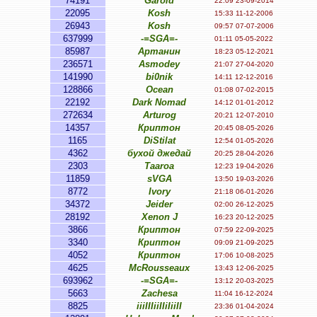
74191
Garold
22:09 23-09-2014
22095
Kosh
15:33 11-12-2006
26943
Kosh
09:57 07-07-2006
637999
-=SGA=-
01:11 05-05-2022
85987
Артанин
18:23 05-12-2021
236571
Asmodey
21:07 27-04-2020
141990
bi0nik
14:11 12-12-2016
128866
Ocean
01:08 07-02-2015
22192
Dark Nomad
14:12 01-01-2012
272634
Arturog
20:21 12-07-2010
14357
Криптон
20:45 08-05-2026
1165
DiStilat
12:54 01-05-2026
4362
бухой джедай
20:25 28-04-2026
2303
Taaroa
12:23 19-04-2026
11859
sVGA
13:50 19-03-2026
8772
Ivory
21:18 06-01-2026
34372
Jeider
02:00 26-12-2025
28192
Xenon J
16:23 20-12-2025
3866
Криптон
07:59 22-09-2025
3340
Криптон
09:09 21-09-2025
4052
Криптон
17:06 10-08-2025
4625
McRousseaux
13:43 12-06-2025
693962
-=SGA=-
13:12 20-03-2025
5663
Zachesa
11:04 16-12-2024
8825
iiiIIIiiIIiIiiII
23:36 01-04-2024