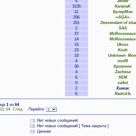
4
Jeider
3135
KaranaK
11
БулерМэн
206
-=SGA=-
201
Descendant of sh
2
SAS
37
McRousseaux
14
McRousseaux
15
Uksus
23
Kosh
10
Unknown_Mor
4
mo49
30
Криптон
4
Zachesa
6
SEM
0
za4ot
2
Химик
6
RadickЪ
ица
1
из
64
63
,
64
След.
Перейти:
Нет новых сообщений
Нет новых сообщений [ Тема закрыта ]
Ценная