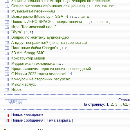
Записки вольного космоторговца. Фанфик по Freelancer
Общая рисовальная(бывшая лекционная)
[
1
...
155
,
156
,
157
]
Музыкантам песенникам
Всяко разно (Music by -=SGA=-)
[
1
...
9
,
10
,
11
]
Повесть ZERO SPACE с продолжением …
[
1
...
9
,
10
,
11
]
Игра "Космический ноль"
"Дуга"
[
1
,
2
]
Вопрос по монтажу аудио/видео
А вдруг понравится? (попытка творчества)
Пилотские байки Charger'а
[
1
,
2
]
3D Art. Strogg SMC.
Конструктор миров
Медиатека - технодемка
[
1
,
2
]
Вроде закончил одно из своих произведений
С Новым 2022 годом человеки!
Конкурсы на сторонних ресурсах.
Мысли вслух.
Игрок.
Стран
На страницу:
1
,
2
,
3
...
62
,
Новые сообщения
Новые сообщения [ Тема закрыта ]