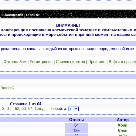
|
Сообщество
|
О сайте
ВНИМАНИЕ!
 конференция посвящена космической тематике и компьютерным и
осы и происходящие в мире события в данный момент на нашем сай
разделена на каналы, каждый из которых посвящен определенной игре.
и
|
Фотоальбом
|
Регистрация
|
Список пилотов
|
Профиль
|
Войти и прове
,
RenderG
Страница
1
из
64
,
2
,
3
...
62
,
63
,
64
След.
Перейти:
Ответы
Автор
84
Kosh
135
Kosh