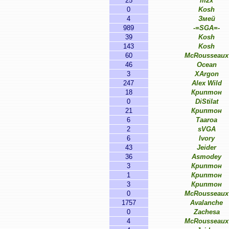
25
m2x
0
Kosh
4
Змей
989
-=SGA=-
39
Kosh
143
Kosh
60
McRousseaux
46
Ocean
3
XArgon
247
Alex Wild
18
Криптон
0
DiStilat
21
Криптон
6
Taaroa
2
sVGA
6
Ivory
43
Jeider
36
Asmodey
3
Криптон
1
Криптон
3
Криптон
0
McRousseaux
1757
Avalanche
0
Zachesa
4
McRousseaux