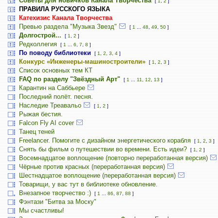
Советы для новичков Канала Творчества
[
1
,
2
]
ПРАВИЛА РУССКОГО ЯЗЫКА
Катехизис Канала Творчества
Превью раздела "Музыка Звезд"
[
1
...
48
,
49
,
50
]
Долгострой...
[
1
,
2
]
Редколлегия
[
1
...
6
,
7
,
8
]
По поводу библиотеки
[
1
,
2
,
3
,
4
]
Конкурс «Инженеры-машиностроители»
[
1
,
2
,
3
]
Список основных тем КТ
FAQ по разделу "Звёздный Арт"
[
1
...
11
,
12
,
13
]
Карантин на Саббьере
Последний полёт. песня.
Наследие Треавальо
[
1
,
2
]
Рыжая бестия.
Falcon Fly AI cover
Танец теней
Freelancer. Помогите с дизайном энергетического корабля
[
1
,
2
,
3
]
Снять бы фильм о путешествии во времени. Есть идеи?
[
1
,
2
]
Восемнадцатое воплощение (повторно переработанная версия)
Чёрные против красных (переработанная версия)
Шестнадцатое воплощение (переработанная версия)
Товарищи, у вас тут в библиотеке обновление.
Внезапное творчество :)
[
1
...
86
,
87
,
88
]
Фэнтази "Битва за Моску"
Мы счастливы!