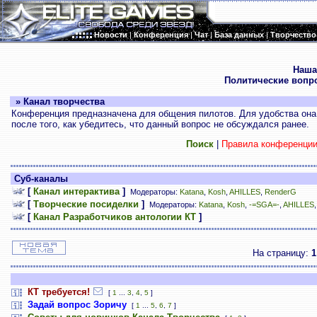
Новости
|
Конференция
|
Чат
|
База данных
|
Творчество
.
Наша
Политические вопр
» Канал творчества
Конференция предназначена для общения пилотов. Для удобства она 
после того, как убедитесь, что данный вопрос не обсуждался ранее.
Поиск
|
Правила конференци
Суб-каналы
[
Канал интерактива
]
Модераторы:
Katana
,
Kosh
,
AHILLES
,
RenderG
[
Творческие посиделки
]
Модераторы:
Katana
,
Kosh
,
-=SGA=-
,
AHILLES
[
Канал Разработчиков антологии КТ
]
На страницу:
1
КТ требуется!
[
1
...
3
,
4
,
5
]
Задай вопрос Зоричу
[
1
...
5
,
6
,
7
]