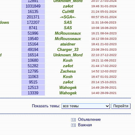
12891
Unknown_Mord
20:37 27-03-2024
1031849
za4ot
19:46 31-01-2024
16135
Cult48
21:24 05-01-2024
201371
-=SGA=-
00:57 05-01-2024
adows
172207
SAS
11:31 16-06-2023
8741
SAS
10:08 16-06-2023
51996
McRousseaux
16:21 08-04-2023
19540
McRousseaux
16:12 08-04-2023
15164
ataidner
18:41 21-02-2023
49194
Charger_33
23:08 29-01-2023
d
16514
Unknown_Mord
22:10 27-12-2022
10680
Kosh
19:21 11-08-2022
51282
za4ot
21:44 17-02-2022
12795
Zachesa
14:52 12-02-2022
11063
Kosh
16:47 01-01-2022
9515
za4ot
20:14 15-10-2021
12513
Wahogek
14:49 28-09-2021
13339
Wahogek
14:40 28-09-2021
Показать темы:
Объявление
Важная