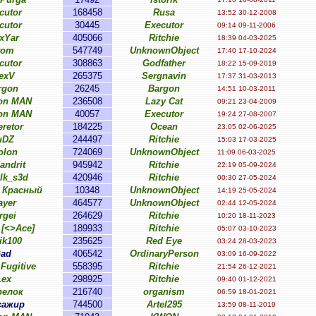
cutor
168458
Rusa
13:52 30-12-2008
cutor
30445
Executor
09:14 09-11-2006
xYar
405066
Ritchie
18:39 04-03-2025
rom
547749
UnknownObject
17:40 17-10-2024
cutor
308863
Godfather
18:22 15-09-2019
exV
265375
Sergnavin
17:37 31-03-2013
rgon
26245
Bargon
14:51 10-03-2011
on MAN
236508
Lazy Cat
09:21 23-04-2009
on MAN
40057
Executor
19:24 27-08-2007
retor
184225
Ocean
23:05 02-06-2025
uDZ
244497
Ritchie
15:03 17-03-2025
olon
724069
UnknownObject
11:09 06-03-2025
andrit
945942
Ritchie
22:19 05-09-2024
lk_s3d
420946
Ritchie
00:30 27-05-2024
 Красный
10348
UnknownObject
14:19 25-05-2024
ayer
464577
UnknownObject
02:44 12-05-2024
rgei
264629
Ritchie
10:20 18-11-2023
 [<>Ace]
189933
Ritchie
05:07 03-10-2023
ik100
235625
Red Eye
03:24 28-03-2023
ad
406542
OrdinaryPerson
03:09 16-09-2022
Fugitive
558395
Ritchie
21:54 26-12-2021
Lex
298925
Ritchie
09:40 01-12-2021
елок
216740
organism
06:59 18-01-2021
сажир
744500
Artel295
13:59 08-11-2019