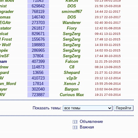
on MAN
71043
KWON
03:13 04-01-2019
nist
629842
DOS
21:50 15-03-2018
grader
768119
smirnoff67
14:44 22-11-2017
tomas
146740
DOS
23:17 22-10-2017
EGAtr
273703
Wanderer
02:40 30-01-2017
stator
261817
Fiory
12:42 01-08-2016
lcat
829671
SergZerg
09:41 13-11-2015
 Frost
155676
SergZerg
17:48 12-11-2015
 Wolf
198883
SergZerg
14:33 03-11-2015
орёк
286965
SergZerg
14:02 03-11-2015
reSF
37804
SergZerg
17:44 30-10-2015
eam
407399
Falcon
11:21 25-10-2015
drew
114873
C8
08:24 13-09-2015
pard
13656
Shepard
21:27 31-12-2014
AV
410723
v1p3r
23:12 12-12-2014
wn_Mord
17814
Xenon J
15:55 25-06-2014
ayer
302040
Bargon
13:02 04-04-2014
RV
723887
Curious Max
19:21 27-03-2014
Показать темы:
Объявление
Важная