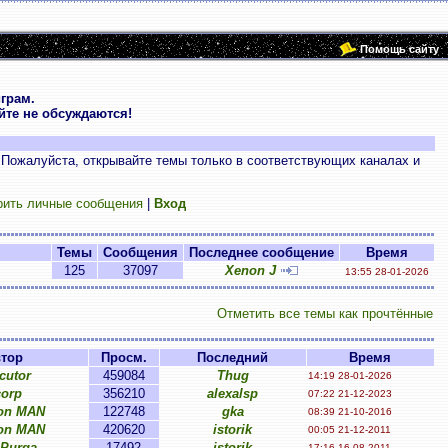
Помощь сайту
грам.
те не обсуждаются!
 Пожалуйста, открывайте темы только в соответствующих каналах и
рить личные сообщения
|
Вход
Темы
Сообщения
Последнее сообщение
Время
125
37097
Xenon J
13:55 28-01-2026
Отметить все темы как прочтённые
тор
Просм.
Последний
Время
cutor
459084
Thug
14:19 28-01-2026
orp
356210
alexalsp
07:22 21-12-2023
on MAN
122748
gka
08:39 21-10-2016
on MAN
420620
istorik
00:05 21-12-2011
Purga
17492
istorik
17:16 16-08-2011