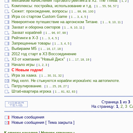
Механизм начисления торгового рейтинга в Х2: The Threat
[
1
,
2
]
Комплексы: постройка, использование и т.д.
[
1
...
55
,
56
,
57
]
Сюжет: прохождение, вопросы
[
1
...
98
,
99
,
100
]
Игра со стартом Custom Game
[
1
...
3
,
4
,
5
]
Невероятное путешествие на аргонском Титане.
[
1
...
9
,
10
,
11
]
Захват и оборона секторов
[
1
...
9
,
10
,
11
]
Захват кораблей
[
1
...
96
,
97
,
98
]
Рейтинги в Х-3
[
1
...
3
,
4
,
5
]
Запрещенные товары
[
1
...
3
,
4
,
5
]
Выбираем М5
[
1
...
16
,
17
,
18
]
2012 год старт в Х3 Воссоединение
X3 от компании "Новый Диск"
[
1
...
17
,
18
,
19
]
Начало игры
[
1
,
2
,
3
]
С Новым годом!
Игра за хаака.
[
1
...
30
,
31
,
32
]
Нид хелп. Не стыкуются корабли игрока\нпс на автопилоте.
Патрулирование.
[
1
...
25
,
26
,
27
]
Штаб-квартира игрока
[
1
...
81
,
82
,
83
]
Страница
1
из
3
На страницу:
1
,
2
,
3
С
Новые сообщения
Новые сообщения [ Тема закрыта ]
К списку каналов
|
Наверх страницы