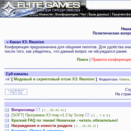
Новости
|
Конференция
|
Чат
|
База данных
|
Творчество
.
Наша
Политические вопр
» Канал X3: Reunion
Конференция предназначена для общения пилотов. Для удобства она 
после того, как убедитесь, что данный вопрос не обсуждался ранее.
Поиск
|
Правила конференци
Суб-каналы
[
Модовый и скриптовый отсек X3: Reunion
]
Модераторы:
Katana
,
Ст
На стра
Вопросница
[
1
...
39
,
40
,
41
]
[SOFT] Программа X3 map v1.2 by Scorp
[
1
...
7
,
8
,
9
]
Краткий FAQ по темам! Новичкам - читать обязательно!
Награждения и новости раздела
[
1
...
19
,
20
,
21
]
Конкурс «Пилот Х-universe»