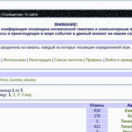
|
Сообщество
|
О сайте
ВНИМАНИЕ!
 конференция посвящена космической тематике и компьютерным и
осы и происходящие в мире события в данный момент на нашем сай
разделена на каналы, каждый из которых посвящен определенной игре.
и
|
Фотоальбом
|
Регистрация
|
Список пилотов
|
Профиль
|
Войти и прове
Finist
,
Gannibal
,
alexalsp
раница
1
из
3
ницу:
1
,
2
,
3
След.
Ответы
Ав
818
Exe
176
Sc
3
Tensi
412
Tensi
2
Nova