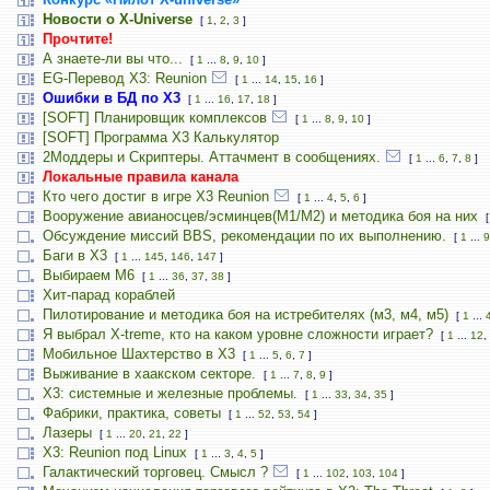
Новости о X-Universe
[
1
,
2
,
3
]
Прочтите!
А знаете-ли вы что...
[
1
...
8
,
9
,
10
]
EG-Перевод X3: Reunion
[
1
...
14
,
15
,
16
]
Ошибки в БД по Х3
[
1
...
16
,
17
,
18
]
[SOFT] Планировщик комплексов
[
1
...
8
,
9
,
10
]
[SOFT] Программа X3 Калькулятор
2Моддеры и Скриптеры. Аттачмент в сообщениях.
[
1
...
6
,
7
,
8
]
Локальные правила канала
Кто чего достиг в игре Х3 Reunion
[
1
...
4
,
5
,
6
]
Вооружение авианосцев/эсминцев(М1/М2) и методика боя на них
Обсуждение миссий BBS, рекомендации по их выполнению.
[
1
...
9
Баги в Х3
[
1
...
145
,
146
,
147
]
Выбираем M6
[
1
...
36
,
37
,
38
]
Хит-парад кораблей
Пилотирование и методика боя на истребителях (м3, м4, м5)
[
1
...
Я выбрал X-treme, кто на каком уровне сложности играет?
[
1
...
12
,
Мобильное Шахтерство в Х3
[
1
...
5
,
6
,
7
]
Выживание в хаакском секторе.
[
1
...
7
,
8
,
9
]
Х3: системные и железные проблемы.
[
1
...
33
,
34
,
35
]
Фабрики, практика, советы
[
1
...
52
,
53
,
54
]
Лазеры
[
1
...
20
,
21
,
22
]
X3: Reunion под Linux
[
1
...
3
,
4
,
5
]
Галактический торговец. Смысл ?
[
1
...
102
,
103
,
104
]