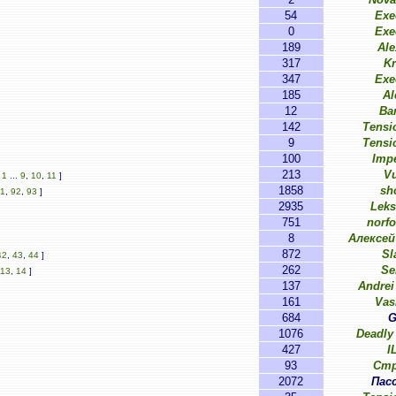
54
Exe
0
Exe
189
Ale
317
K
347
Exe
185
Al
12
Ba
142
Tensi
9
Tensi
100
Impe
213
V
[
1
...
9
,
10
,
11
]
1858
sh
1
,
92
,
93
]
2935
Leks
751
norfo
8
Алексей
872
Sl
42
,
43
,
44
]
262
Se
13
,
14
]
137
Andrei
161
Vas
684
G
1076
Deadly 
427
I
93
Стр
2072
Пас