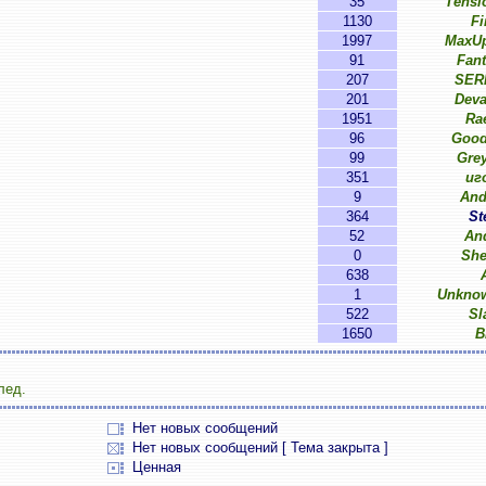
35
Tensi
1130
Fi
1997
MaxUp
91
Fan
207
SER
201
Deva
1951
Rae
96
Good
99
Grey
351
иг
9
And
364
St
52
An
0
She
638
1
Unkno
522
Sl
1650
B
лед.
Нет новых сообщений
Нет новых сообщений [ Тема закрыта ]
Ценная