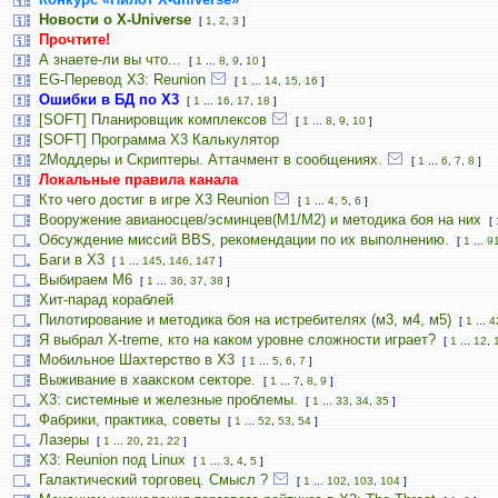
Новости о X-Universe
[
1
,
2
,
3
]
Прочтите!
А знаете-ли вы что...
[
1
...
8
,
9
,
10
]
EG-Перевод X3: Reunion
[
1
...
14
,
15
,
16
]
Ошибки в БД по Х3
[
1
...
16
,
17
,
18
]
[SOFT] Планировщик комплексов
[
1
...
8
,
9
,
10
]
[SOFT] Программа X3 Калькулятор
2Моддеры и Скриптеры. Аттачмент в сообщениях.
[
1
...
6
,
7
,
8
]
Локальные правила канала
Кто чего достиг в игре Х3 Reunion
[
1
...
4
,
5
,
6
]
Вооружение авианосцев/эсминцев(М1/М2) и методика боя на них
[
Обсуждение миссий BBS, рекомендации по их выполнению.
[
1
...
9
Баги в Х3
[
1
...
145
,
146
,
147
]
Выбираем M6
[
1
...
36
,
37
,
38
]
Хит-парад кораблей
Пилотирование и методика боя на истребителях (м3, м4, м5)
[
1
...
4
Я выбрал X-treme, кто на каком уровне сложности играет?
[
1
...
12
,
Мобильное Шахтерство в Х3
[
1
...
5
,
6
,
7
]
Выживание в хаакском секторе.
[
1
...
7
,
8
,
9
]
Х3: системные и железные проблемы.
[
1
...
33
,
34
,
35
]
Фабрики, практика, советы
[
1
...
52
,
53
,
54
]
Лазеры
[
1
...
20
,
21
,
22
]
X3: Reunion под Linux
[
1
...
3
,
4
,
5
]
Галактический торговец. Смысл ?
[
1
...
102
,
103
,
104
]