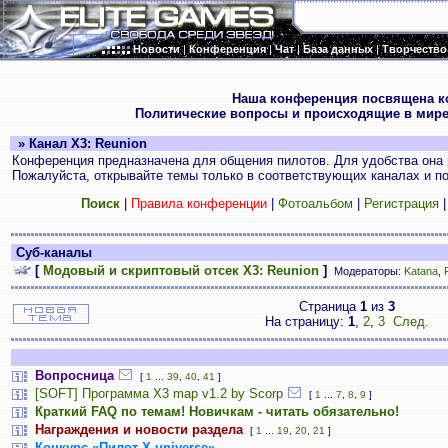
Новости
|
Конференция
|
Чат
|
База данных
|
Творчество
.
Наша конференция посвящена к
Политические вопросы и происходящие в мире
» Канал X3: Reunion
Конференция предназначена для общения пилотов. Для удобства она 
Пожалуйста, открывайте темы только в соответствующих каналах и пос
Поиск
|
Правила конференции
|
Фотоальбом
|
Регистрация
Суб-каналы
[
Модовый и скриптовый отсек X3: Reunion
]
Модераторы:
Katana
,
Страница
1
из
3
На страницу:
1
,
2
,
3
След.
Вопросница
[
1
...
39
,
40
,
41
]
[SOFT] Программа X3 map v1.2 by Scorp
[
1
...
7
,
8
,
9
]
Краткий FAQ по темам! Новичкам - читать обязательно!
Награждения и новости раздела
[
1
...
19
,
20
,
21
]
Конкурс «Пилот Х-universe»