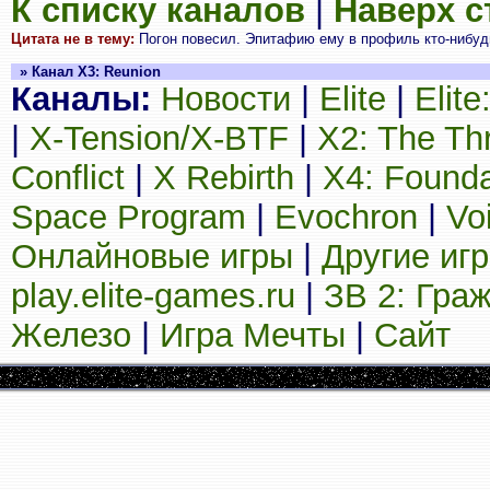
К списку каналов
|
Наверх 
Цитата не в тему:
Погон повесил. Эпитафию ему в профиль кто-нибудь
» Канал X3: Reunion
Каналы:
Новости
|
Elite
|
Elit
|
X-Tension/X-BTF
|
X2: The Th
Conflict
|
X Rebirth
|
X4: Founda
Space Program
|
Evochron
|
Vo
Онлайновые игры
|
Другие иг
play.elite-games.ru
|
ЗВ 2: Гра
Железо
|
Игра Мечты
|
Сайт