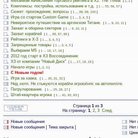
Механизм начисления торгового рейтинга в Х2: The Threat
[
1
,
2
]
Комплексы: постройка, использование и т.д.
[
1
...
55
,
56
,
57
]
Сюжет: прохождение, вопросы
[
1
...
98
,
99
,
100
]
Игра со стартом Custom Game
[
1
...
3
,
4
,
5
]
Невероятное путешествие на аргонском Титане.
[
1
...
9
,
10
,
11
]
Захват и оборона секторов
[
1
...
9
,
10
,
11
]
Захват кораблей
[
1
...
96
,
97
,
98
]
Рейтинги в Х-3
[
1
...
3
,
4
,
5
]
Запрещенные товары
[
1
...
3
,
4
,
5
]
Выбираем М5
[
1
...
16
,
17
,
18
]
2012 год старт в Х3 Воссоединение
X3 от компании "Новый Диск"
[
1
...
17
,
18
,
19
]
Начало игры
[
1
,
2
,
3
]
С Новым годом!
Игра за хаака.
[
1
...
30
,
31
,
32
]
Нид хелп. Не стыкуются корабли игрока\нпс на автопилоте.
Патрулирование.
[
1
...
25
,
26
,
27
]
Штаб-квартира игрока
[
1
...
81
,
82
,
83
]
Страница
1
из
3
На страницу:
1
,
2
,
3
След.
Новые сообщения
Нет
Новые сообщения [ Тема закрыта ]
Нет 
Цен