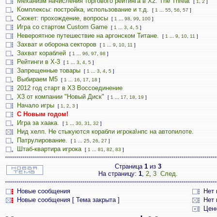
Механизм начисления торгового рейтинга в Х2: The Threat
[
1
,
2
]
Комплексы: постройка, использование и т.д.
[
1
...
55
,
56
,
57
]
Сюжет: прохождение, вопросы
[
1
...
98
,
99
,
100
]
Игра со стартом Custom Game
[
1
...
3
,
4
,
5
]
Невероятное путешествие на аргонском Титане.
[
1
...
9
,
10
,
11
]
Захват и оборона секторов
[
1
...
9
,
10
,
11
]
Захват кораблей
[
1
...
96
,
97
,
98
]
Рейтинги в Х-3
[
1
...
3
,
4
,
5
]
Запрещенные товары
[
1
...
3
,
4
,
5
]
Выбираем М5
[
1
...
16
,
17
,
18
]
2012 год старт в Х3 Воссоединение
X3 от компании "Новый Диск"
[
1
...
17
,
18
,
19
]
Начало игры
[
1
,
2
,
3
]
С Новым годом!
Игра за хаака.
[
1
...
30
,
31
,
32
]
Нид хелп. Не стыкуются корабли игрока\нпс на автопилоте.
Патрулирование.
[
1
...
25
,
26
,
27
]
Штаб-квартира игрока
[
1
...
81
,
82
,
83
]
Страница
1
из
3
На страницу:
1
,
2
,
3
След.
Новые сообщения
Нет
Новые сообщения [ Тема закрыта ]
Нет 
Цен