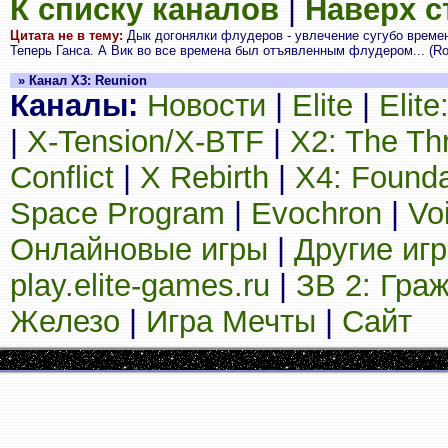
К списку каналов
|
Наверх 
Цитата не в тему:
Дык догонялки флудеров - увлечение сугубо времен
Теперь Ганса. А Вик во все времена был отъявленным флудером... (Ro
» Канал X3: Reunion
Каналы:
Новости
|
Elite
|
Elit
|
X-Tension/X-BTF
|
X2: The Th
Conflict
|
X Rebirth
|
X4: Founda
Space Program
|
Evochron
|
Vo
Онлайновые игры
|
Другие иг
play.elite-games.ru
|
ЗВ 2: Гра
Железо
|
Игра Мечты
|
Сайт