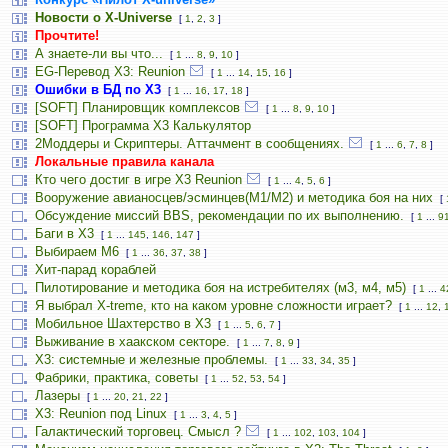
Новости о X-Universe
[
1
,
2
,
3
]
Прочтите!
А знаете-ли вы что...
[
1
...
8
,
9
,
10
]
EG-Перевод X3: Reunion
[
1
...
14
,
15
,
16
]
Ошибки в БД по Х3
[
1
...
16
,
17
,
18
]
[SOFT] Планировщик комплексов
[
1
...
8
,
9
,
10
]
[SOFT] Программа X3 Калькулятор
2Моддеры и Скриптеры. Аттачмент в сообщениях.
[
1
...
6
,
7
,
8
]
Локальные правила канала
Кто чего достиг в игре Х3 Reunion
[
1
...
4
,
5
,
6
]
Вооружение авианосцев/эсминцев(М1/М2) и методика боя на них
[
Обсуждение миссий BBS, рекомендации по их выполнению.
[
1
...
9
Баги в Х3
[
1
...
145
,
146
,
147
]
Выбираем M6
[
1
...
36
,
37
,
38
]
Хит-парад кораблей
Пилотирование и методика боя на истребителях (м3, м4, м5)
[
1
...
4
Я выбрал X-treme, кто на каком уровне сложности играет?
[
1
...
12
,
Мобильное Шахтерство в Х3
[
1
...
5
,
6
,
7
]
Выживание в хаакском секторе.
[
1
...
7
,
8
,
9
]
Х3: системные и железные проблемы.
[
1
...
33
,
34
,
35
]
Фабрики, практика, советы
[
1
...
52
,
53
,
54
]
Лазеры
[
1
...
20
,
21
,
22
]
X3: Reunion под Linux
[
1
...
3
,
4
,
5
]
Галактический торговец. Смысл ?
[
1
...
102
,
103
,
104
]