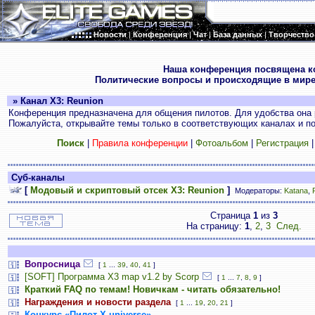
Новости
|
Конференция
|
Чат
|
База данных
|
Творчество
.
Наша конференция посвящена к
Политические вопросы и происходящие в мире
» Канал X3: Reunion
Конференция предназначена для общения пилотов. Для удобства она 
Пожалуйста, открывайте темы только в соответствующих каналах и пос
Поиск
|
Правила конференции
|
Фотоальбом
|
Регистрация
Суб-каналы
[
Модовый и скриптовый отсек X3: Reunion
]
Модераторы:
Katana
,
Страница
1
из
3
На страницу:
1
,
2
,
3
След.
Вопросница
[
1
...
39
,
40
,
41
]
[SOFT] Программа X3 map v1.2 by Scorp
[
1
...
7
,
8
,
9
]
Краткий FAQ по темам! Новичкам - читать обязательно!
Награждения и новости раздела
[
1
...
19
,
20
,
21
]
Конкурс «Пилот Х-universe»