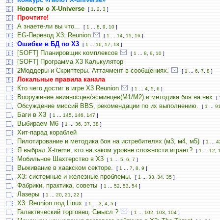
Новости о X-Universe
[
1
,
2
,
3
]
Прочтите!
А знаете-ли вы что...
[
1
...
8
,
9
,
10
]
EG-Перевод X3: Reunion
[
1
...
14
,
15
,
16
]
Ошибки в БД по Х3
[
1
...
16
,
17
,
18
]
[SOFT] Планировщик комплексов
[
1
...
8
,
9
,
10
]
[SOFT] Программа X3 Калькулятор
2Моддеры и Скриптеры. Аттачмент в сообщениях.
[
1
...
6
,
7
,
8
]
Локальные правила канала
Кто чего достиг в игре Х3 Reunion
[
1
...
4
,
5
,
6
]
Вооружение авианосцев/эсминцев(М1/М2) и методика боя на них
[
Обсуждение миссий BBS, рекомендации по их выполнению.
[
1
...
9
Баги в Х3
[
1
...
145
,
146
,
147
]
Выбираем M6
[
1
...
36
,
37
,
38
]
Хит-парад кораблей
Пилотирование и методика боя на истребителях (м3, м4, м5)
[
1
...
4
Я выбрал X-treme, кто на каком уровне сложности играет?
[
1
...
12
,
Мобильное Шахтерство в Х3
[
1
...
5
,
6
,
7
]
Выживание в хаакском секторе.
[
1
...
7
,
8
,
9
]
Х3: системные и железные проблемы.
[
1
...
33
,
34
,
35
]
Фабрики, практика, советы
[
1
...
52
,
53
,
54
]
Лазеры
[
1
...
20
,
21
,
22
]
X3: Reunion под Linux
[
1
...
3
,
4
,
5
]
Галактический торговец. Смысл ?
[
1
...
102
,
103
,
104
]