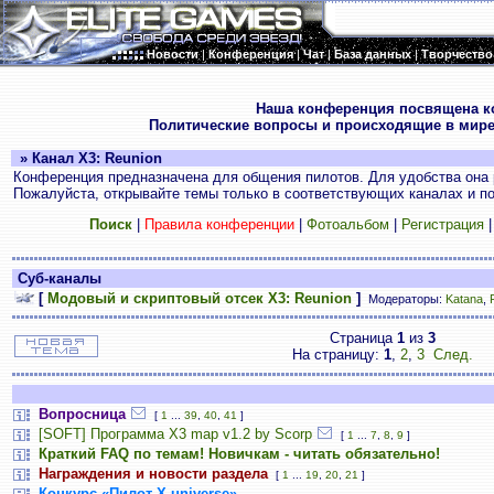
Новости
|
Конференция
|
Чат
|
База данных
|
Творчество
.
Наша конференция посвящена к
Политические вопросы и происходящие в мире
» Канал X3: Reunion
Конференция предназначена для общения пилотов. Для удобства она 
Пожалуйста, открывайте темы только в соответствующих каналах и пос
Поиск
|
Правила конференции
|
Фотоальбом
|
Регистрация
Суб-каналы
[
Модовый и скриптовый отсек X3: Reunion
]
Модераторы:
Katana
,
Страница
1
из
3
На страницу:
1
,
2
,
3
След.
Вопросница
[
1
...
39
,
40
,
41
]
[SOFT] Программа X3 map v1.2 by Scorp
[
1
...
7
,
8
,
9
]
Краткий FAQ по темам! Новичкам - читать обязательно!
Награждения и новости раздела
[
1
...
19
,
20
,
21
]
Конкурс «Пилот Х-universe»