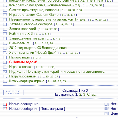
Механизм начисления торгового рейтинга в Х2: The Threat
[
1
,
2
]
Комплексы: постройка, использование и т.д.
[
1
...
55
,
56
,
57
]
Сюжет: прохождение, вопросы
[
1
...
98
,
99
,
100
]
Игра со стартом Custom Game
[
1
...
3
,
4
,
5
]
Невероятное путешествие на аргонском Титане.
[
1
...
9
,
10
,
11
]
Захват и оборона секторов
[
1
...
9
,
10
,
11
]
Захват кораблей
[
1
...
96
,
97
,
98
]
Рейтинги в Х-3
[
1
...
3
,
4
,
5
]
Запрещенные товары
[
1
...
3
,
4
,
5
]
Выбираем М5
[
1
...
16
,
17
,
18
]
2012 год старт в Х3 Воссоединение
X3 от компании "Новый Диск"
[
1
...
17
,
18
,
19
]
Начало игры
[
1
,
2
,
3
]
С Новым годом!
Игра за хаака.
[
1
...
30
,
31
,
32
]
Нид хелп. Не стыкуются корабли игрока\нпс на автопилоте.
Патрулирование.
[
1
...
25
,
26
,
27
]
Штаб-квартира игрока
[
1
...
81
,
82
,
83
]
Страница
1
из
3
На страницу:
1
,
2
,
3
След.
Новые сообщения
Нет
Новые сообщения [ Тема закрыта ]
Нет 
Цен