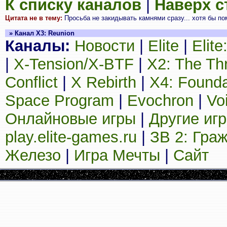
К списку каналов
|
Наверх 
Цитата не в тему:
Просьба не закидывать камнями сразу... хотя бы пом
» Канал X3: Reunion
Каналы:
Новости
|
Elite
|
Elit
|
X-Tension/X-BTF
|
X2: The Th
Conflict
|
X Rebirth
|
X4: Founda
Space Program
|
Evochron
|
Vo
Онлайновые игры
|
Другие иг
play.elite-games.ru
|
ЗВ 2: Гра
Железо
|
Игра Мечты
|
Сайт