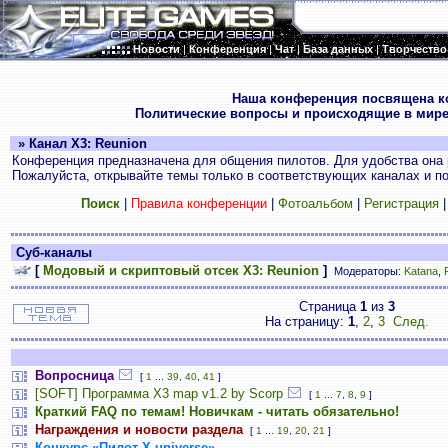
Новости
|
Конференция
|
Чат
|
База данных
|
Творчество
.
Наша конференция посвящена к
Политические вопросы и происходящие в мире
» Канал X3: Reunion
Конференция предназначена для общения пилотов. Для удобства она 
Пожалуйста, открывайте темы только в соответствующих каналах и пос
Поиск
|
Правила конференции
|
Фотоальбом
|
Регистрация
Суб-каналы
[
Модовый и скриптовый отсек X3: Reunion
]
Модераторы:
Katana
,
Страница
1
из
3
На страницу:
1
,
2
,
3
След.
Вопросница
[
1
...
39
,
40
,
41
]
[SOFT] Программа X3 map v1.2 by Scorp
[
1
...
7
,
8
,
9
]
Краткий FAQ по темам! Новичкам - читать обязательно!
Награждения и новости раздела
[
1
...
19
,
20
,
21
]
Конкурс «Пилот Х-universe»