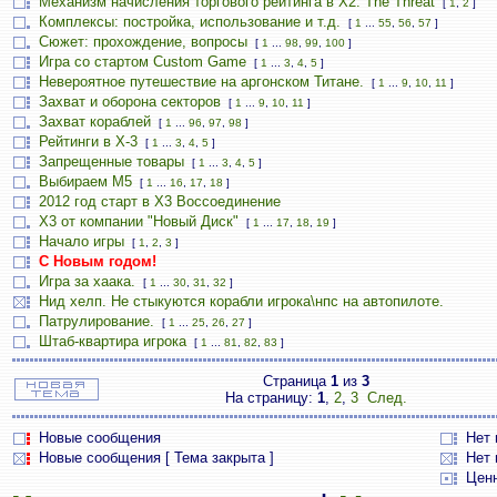
Механизм начисления торгового рейтинга в Х2: The Threat
[
1
,
2
]
Комплексы: постройка, использование и т.д.
[
1
...
55
,
56
,
57
]
Сюжет: прохождение, вопросы
[
1
...
98
,
99
,
100
]
Игра со стартом Custom Game
[
1
...
3
,
4
,
5
]
Невероятное путешествие на аргонском Титане.
[
1
...
9
,
10
,
11
]
Захват и оборона секторов
[
1
...
9
,
10
,
11
]
Захват кораблей
[
1
...
96
,
97
,
98
]
Рейтинги в Х-3
[
1
...
3
,
4
,
5
]
Запрещенные товары
[
1
...
3
,
4
,
5
]
Выбираем М5
[
1
...
16
,
17
,
18
]
2012 год старт в Х3 Воссоединение
X3 от компании "Новый Диск"
[
1
...
17
,
18
,
19
]
Начало игры
[
1
,
2
,
3
]
С Новым годом!
Игра за хаака.
[
1
...
30
,
31
,
32
]
Нид хелп. Не стыкуются корабли игрока\нпс на автопилоте.
Патрулирование.
[
1
...
25
,
26
,
27
]
Штаб-квартира игрока
[
1
...
81
,
82
,
83
]
Страница
1
из
3
На страницу:
1
,
2
,
3
След.
Новые сообщения
Нет
Новые сообщения [ Тема закрыта ]
Нет 
Цен