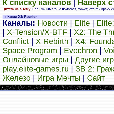
К списку каналов
|
Наверх 
Цитата не в тему:
Если уж ничего не помогает, может, стоит к врачу с
» Канал X3: Reunion
Каналы:
Новости
|
Elite
|
Elit
|
X-Tension/X-BTF
|
X2: The Th
Conflict
|
X Rebirth
|
X4: Founda
Space Program
|
Evochron
|
Vo
Онлайновые игры
|
Другие иг
play.elite-games.ru
|
ЗВ 2: Гра
Железо
|
Игра Мечты
|
Сайт