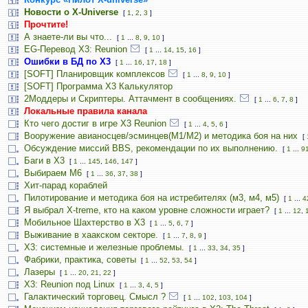
Новости о X-Universe
[
1
,
2
,
3
]
Прочтите!
А знаете-ли вы что...
[
1
...
8
,
9
,
10
]
EG-Перевод X3: Reunion
[
1
...
14
,
15
,
16
]
Ошибки в БД по Х3
[
1
...
16
,
17
,
18
]
[SOFT] Планировщик комплексов
[
1
...
8
,
9
,
10
]
[SOFT] Программа X3 Калькулятор
2Моддеры и Скриптеры. Аттачмент в сообщениях.
[
1
...
6
,
7
,
8
]
Локальные правила канала
Кто чего достиг в игре Х3 Reunion
[
1
...
4
,
5
,
6
]
Вооружение авианосцев/эсминцев(М1/М2) и методика боя на них
[
Обсуждение миссий BBS, рекомендации по их выполнению.
[
1
...
9
Баги в Х3
[
1
...
145
,
146
,
147
]
Выбираем M6
[
1
...
36
,
37
,
38
]
Хит-парад кораблей
Пилотирование и методика боя на истребителях (м3, м4, м5)
[
1
...
4
Я выбрал X-treme, кто на каком уровне сложности играет?
[
1
...
12
,
Мобильное Шахтерство в Х3
[
1
...
5
,
6
,
7
]
Выживание в хаакском секторе.
[
1
...
7
,
8
,
9
]
Х3: системные и железные проблемы.
[
1
...
33
,
34
,
35
]
Фабрики, практика, советы
[
1
...
52
,
53
,
54
]
Лазеры
[
1
...
20
,
21
,
22
]
X3: Reunion под Linux
[
1
...
3
,
4
,
5
]
Галактический торговец. Смысл ?
[
1
...
102
,
103
,
104
]