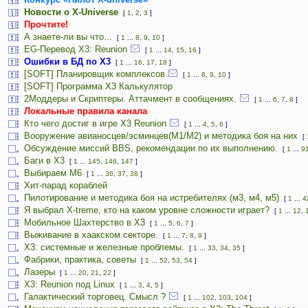
Новости о X-Universe
[
1
,
2
,
3
]
Прочтите!
А знаете-ли вы что...
[
1
...
8
,
9
,
10
]
EG-Перевод X3: Reunion
[
1
...
14
,
15
,
16
]
Ошибки в БД по Х3
[
1
...
16
,
17
,
18
]
[SOFT] Планировщик комплексов
[
1
...
8
,
9
,
10
]
[SOFT] Программа X3 Калькулятор
2Моддеры и Скриптеры. Аттачмент в сообщениях.
[
1
...
6
,
7
,
8
]
Локальные правила канала
Кто чего достиг в игре Х3 Reunion
[
1
...
4
,
5
,
6
]
Вооружение авианосцев/эсминцев(М1/М2) и методика боя на них
[
Обсуждение миссий BBS, рекомендации по их выполнению.
[
1
...
9
Баги в Х3
[
1
...
145
,
146
,
147
]
Выбираем M6
[
1
...
36
,
37
,
38
]
Хит-парад кораблей
Пилотирование и методика боя на истребителях (м3, м4, м5)
[
1
...
4
Я выбрал X-treme, кто на каком уровне сложности играет?
[
1
...
12
,
Мобильное Шахтерство в Х3
[
1
...
5
,
6
,
7
]
Выживание в хаакском секторе.
[
1
...
7
,
8
,
9
]
Х3: системные и железные проблемы.
[
1
...
33
,
34
,
35
]
Фабрики, практика, советы
[
1
...
52
,
53
,
54
]
Лазеры
[
1
...
20
,
21
,
22
]
X3: Reunion под Linux
[
1
...
3
,
4
,
5
]
Галактический торговец. Смысл ?
[
1
...
102
,
103
,
104
]