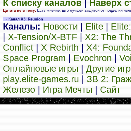
К списку каналов
|
Наверх 
Цитата не в тему:
Есть мнение, што лучшей защитой от подделки яв
» Канал X3: Reunion
Каналы:
Новости
|
Elite
|
Elit
|
X-Tension/X-BTF
|
X2: The Th
Conflict
|
X Rebirth
|
X4: Founda
Space Program
|
Evochron
|
Vo
Онлайновые игры
|
Другие иг
play.elite-games.ru
|
ЗВ 2: Гра
Железо
|
Игра Мечты
|
Сайт