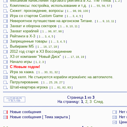
Механизм начисления торгового рейтинга в Х2: The Threat
[
1
,
2
]
Комплексы: постройка, использование и т.д.
[
1
...
55
,
56
,
57
]
Сюжет: прохождение, вопросы
[
1
...
98
,
99
,
100
]
Игра со стартом Custom Game
[
1
...
3
,
4
,
5
]
Невероятное путешествие на аргонском Титане.
[
1
...
9
,
10
,
11
]
Захват и оборона секторов
[
1
...
9
,
10
,
11
]
Захват кораблей
[
1
...
96
,
97
,
98
]
Рейтинги в Х-3
[
1
...
3
,
4
,
5
]
Запрещенные товары
[
1
...
3
,
4
,
5
]
Выбираем М5
[
1
...
16
,
17
,
18
]
2012 год старт в Х3 Воссоединение
X3 от компании "Новый Диск"
[
1
...
17
,
18
,
19
]
Начало игры
[
1
,
2
,
3
]
С Новым годом!
Игра за хаака.
[
1
...
30
,
31
,
32
]
Нид хелп. Не стыкуются корабли игрока\нпс на автопилоте.
Патрулирование.
[
1
...
25
,
26
,
27
]
Штаб-квартира игрока
[
1
...
81
,
82
,
83
]
Страница
1
из
3
На страницу:
1
,
2
,
3
След.
Новые сообщения
Нет
Новые сообщения [ Тема закрыта ]
Нет 
Цен