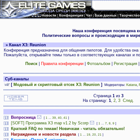
Новости
|
Конференция
|
Чат
|
База данных
|
Творчество
.
Наша конференция посвящена к
Политические вопросы и происходящие в мире
» Канал X3: Reunion
Конференция предназначена для общения пилотов. Для удобства она 
Пожалуйста, открывайте темы только в соответствующих каналах и пос
Поиск
|
Правила конференции
|
Фотоальбом
|
Регистрация
Суб-каналы
[
Модовый и скриптовый отсек X3: Reunion
]
Модераторы:
Katana
,
Страница
1
из
3
На страницу:
1
,
2
,
3
След.
Вопросница
[
1
...
39
,
40
,
41
]
[SOFT] Программа X3 map v1.2 by Scorp
[
1
...
7
,
8
,
9
]
Краткий FAQ по темам! Новичкам - читать обязательно!
Награждения и новости раздела
[
1
...
19
,
20
,
21
]
Конкурс «Пилот Х-universe»