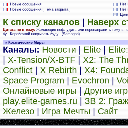
Новые сообщения
Нет
Новые сообщения [ Тема закрыта ]
Нет 
Цен
К списку каналов
|
Наверх 
Цитата не в тему:
Желающие пофлудить или перенаправить тему в пол
бу...Коробочкой накрывать буду...(Samogon)
» Космические Миры
Каналы:
Новости
|
Elite
|
Elit
|
X-Tension/X-BTF
|
X2: The Th
Conflict
|
X Rebirth
|
X4: Founda
Space Program
|
Evochron
|
Vo
Онлайновые игры
|
Другие иг
play.elite-games.ru
|
ЗВ 2: Гра
Железо
|
Игра Мечты
|
Сайт