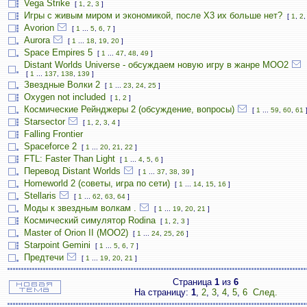
Vega Strike
[
1
,
2
,
3
]
Игры с живым миром и экономикой, после X3 их больше нет?
[
1
,
2
Avorion
[
1
...
5
,
6
,
7
]
Aurora
[
1
...
18
,
19
,
20
]
Space Empires 5
[
1
...
47
,
48
,
49
]
Distant Worlds Universe - обсуждаем новую игру в жанре MOO2
[
1
...
137
,
138
,
139
]
Звездные Волки 2
[
1
...
23
,
24
,
25
]
Oxygen not included
[
1
,
2
]
Космические Рейнджеры 2 (обсуждение, вопросы)
[
1
...
59
,
60
,
61
Starsector
[
1
,
2
,
3
,
4
]
Falling Frontier
Spaceforce 2
[
1
...
20
,
21
,
22
]
FTL: Faster Than Light
[
1
...
4
,
5
,
6
]
Перевод Distant Worlds
[
1
...
37
,
38
,
39
]
Homeworld 2 (советы, игра по сети)
[
1
...
14
,
15
,
16
]
Stellaris
[
1
...
62
,
63
,
64
]
Моды к звездным волкам .
[
1
...
19
,
20
,
21
]
Космический симулятор Rodina
[
1
,
2
,
3
]
Master of Orion II (MOO2)
[
1
...
24
,
25
,
26
]
Starpoint Gemini
[
1
...
5
,
6
,
7
]
Предтечи
[
1
...
19
,
20
,
21
]
Страница
1
из
6
На страницу:
1
,
2
,
3
,
4
,
5
,
6
След.