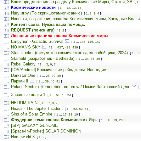
Ваши предложения по разделу Космические Миры, Статьи, ЗВ
[
1
.
Космические новости
[
1
...
12
,
13
,
14
]
Ищу игру (По скриншотам-описанию)
[
1
,
2
,
3
,
4
]
Новости, награжения раздела Космические миры, Звездные Волки
Контент сайта. Нужна ваша помощь.
REQUEST (поиск игр)
[
1
,
2
]
Локальные правила канала Космические миры
Empyrion - Galactic Survival
[
1
...
145
,
146
,
147
]
NO MAN'S SKY
[
1
...
437
,
438
,
439
]
Star Trucker (симулятор космического дальнобойщика, 2024)
[
1
...
6
Starfield (разработчик - Bethesda)
[
1
...
34
,
35
,
36
]
Rebel Galaxy
[
1
...
5
,
6
,
7
]
[IOS/Android] Космические рейнджеры: Наследие.
Darkstar One
[
1
...
28
,
29
,
30
]
Паркан II
[
1
...
39
,
40
,
41
]
Polaris Sector / Remember Tomorrow / Помни Завтрашний День
[
Звездные волки 1
[
1
...
51
,
52
,
53
]
HELIUM RAIN
[
1
...
7
,
8
,
9
]
Nexus - The Jupiter Incident
[
1
...
52
,
53
,
54
]
Sins of a Solar Empire
[
1
...
17
,
18
,
19
]
Флудерная тема канала Космических Игр.
[
1
...
18
,
19
,
20
]
[SIP] GALAXY GENOME
[Space-In-Pocket] SOLAR DOMINION
Homeworld 3
[
1
,
2
]