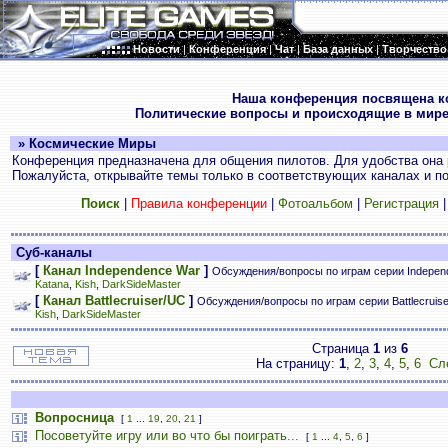
Новости
|
Конференция
|
Чат
|
База данных
|
Творчество
.
Наша конференция посвящена к
Политические вопросы и происходящие в мире
» Космические Миры
Конференция предназначена для общения пилотов. Для удобства она 
Пожалуйста, открывайте темы только в соответствующих каналах и пос
Поиск
|
Правила конференции
|
Фотоальбом
|
Регистрация
Суб-каналы
[
Канал Independence War
]
Обсуждения/вопросы по играм серии Indepen
Katana
,
Kish
,
DarkSideMaster
[
Канал Battlecruiser/UC
]
Обсуждения/вопросы по играм серии Battlecruis
Kish
,
DarkSideMaster
Страница
1
из
6
На страницу:
1
,
2
,
3
,
4
,
5
,
6
Сл
Вопросница
[
1
...
19
,
20
,
21
]
Посоветуйте игру или во что бы поиграть...
[
1
...
4
,
5
,
6
]