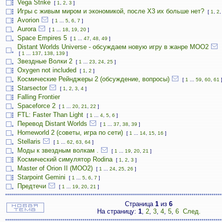
Vega Strike
[
1
,
2
,
3
]
Игры с живым миром и экономикой, после X3 их больше нет?
[
1
,
2
Avorion
[
1
...
5
,
6
,
7
]
Aurora
[
1
...
18
,
19
,
20
]
Space Empires 5
[
1
...
47
,
48
,
49
]
Distant Worlds Universe - обсуждаем новую игру в жанре MOO2
[
1
...
137
,
138
,
139
]
Звездные Волки 2
[
1
...
23
,
24
,
25
]
Oxygen not included
[
1
,
2
]
Космические Рейнджеры 2 (обсуждение, вопросы)
[
1
...
59
,
60
,
61
Starsector
[
1
,
2
,
3
,
4
]
Falling Frontier
Spaceforce 2
[
1
...
20
,
21
,
22
]
FTL: Faster Than Light
[
1
...
4
,
5
,
6
]
Перевод Distant Worlds
[
1
...
37
,
38
,
39
]
Homeworld 2 (советы, игра по сети)
[
1
...
14
,
15
,
16
]
Stellaris
[
1
...
62
,
63
,
64
]
Моды к звездным волкам .
[
1
...
19
,
20
,
21
]
Космический симулятор Rodina
[
1
,
2
,
3
]
Master of Orion II (MOO2)
[
1
...
24
,
25
,
26
]
Starpoint Gemini
[
1
...
5
,
6
,
7
]
Предтечи
[
1
...
19
,
20
,
21
]
Страница
1
из
6
На страницу:
1
,
2
,
3
,
4
,
5
,
6
След.