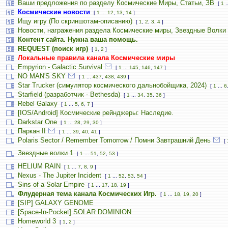
Ваши предложения по разделу Космические Миры, Статьи, ЗВ
[
1
.
Космические новости
[
1
...
12
,
13
,
14
]
Ищу игру (По скриншотам-описанию)
[
1
,
2
,
3
,
4
]
Новости, награжения раздела Космические миры, Звездные Волки
Контент сайта. Нужна ваша помощь.
REQUEST (поиск игр)
[
1
,
2
]
Локальные правила канала Космические миры
Empyrion - Galactic Survival
[
1
...
145
,
146
,
147
]
NO MAN'S SKY
[
1
...
437
,
438
,
439
]
Star Trucker (симулятор космического дальнобойщика, 2024)
[
1
...
6
Starfield (разработчик - Bethesda)
[
1
...
34
,
35
,
36
]
Rebel Galaxy
[
1
...
5
,
6
,
7
]
[IOS/Android] Космические рейнджеры: Наследие.
Darkstar One
[
1
...
28
,
29
,
30
]
Паркан II
[
1
...
39
,
40
,
41
]
Polaris Sector / Remember Tomorrow / Помни Завтрашний День
[
Звездные волки 1
[
1
...
51
,
52
,
53
]
HELIUM RAIN
[
1
...
7
,
8
,
9
]
Nexus - The Jupiter Incident
[
1
...
52
,
53
,
54
]
Sins of a Solar Empire
[
1
...
17
,
18
,
19
]
Флудерная тема канала Космических Игр.
[
1
...
18
,
19
,
20
]
[SIP] GALAXY GENOME
[Space-In-Pocket] SOLAR DOMINION
Homeworld 3
[
1
,
2
]