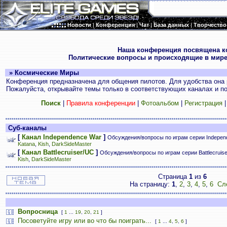
Новости
|
Конференция
|
Чат
|
База данных
|
Творчество
.
Наша конференция посвящена к
Политические вопросы и происходящие в мире
» Космические Миры
Конференция предназначена для общения пилотов. Для удобства она 
Пожалуйста, открывайте темы только в соответствующих каналах и пос
Поиск
|
Правила конференции
|
Фотоальбом
|
Регистрация
Суб-каналы
[
Канал Independence War
]
Обсуждения/вопросы по играм серии Indepen
Katana
,
Kish
,
DarkSideMaster
[
Канал Battlecruiser/UC
]
Обсуждения/вопросы по играм серии Battlecruis
Kish
,
DarkSideMaster
Страница
1
из
6
На страницу:
1
,
2
,
3
,
4
,
5
,
6
Сл
Вопросница
[
1
...
19
,
20
,
21
]
Посоветуйте игру или во что бы поиграть...
[
1
...
4
,
5
,
6
]