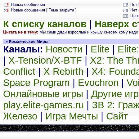
Новые сообщения
Нет
Новые сообщения [ Тема закрыта ]
Нет 
Цен
К списку каналов
|
Наверх 
Цитата не в тему:
Мы сами дяди взрослые и крышу снесем кому надо б
» Космические Миры
Каналы:
Новости
|
Elite
|
Elit
|
X-Tension/X-BTF
|
X2: The Th
Conflict
|
X Rebirth
|
X4: Founda
Space Program
|
Evochron
|
Vo
Онлайновые игры
|
Другие иг
play.elite-games.ru
|
ЗВ 2: Гра
Железо
|
Игра Мечты
|
Сайт