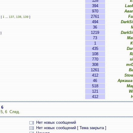
128
E
394
Lao
970
Ава
2761
Fa
[
1
...
137
,
138
,
139
]
494
DarkS
36
M
1219
DarkS
]
73
Ma
1
К
435
Da
108
R
770
s
308
mrD
1261
B
412
Sto
46
Аркаша
518
Ma
121
W
412
з
6
,
5
,
6
След.
Нет новых сообщений
Нет новых сообщений [ Тема закрыта ]