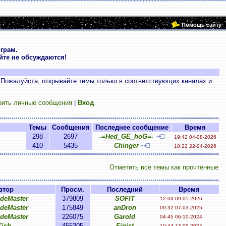
Помощь сайту
грам.
те не обсуждаются!
 Пожалуйста, открывайте темы только в соответствующих каналах и
рить личные сообщения
|
Вход
Темы
Сообщения
Последнее сообщение
Время
298
2697
-=Hed_GE_hoG=-
19:42 04-08-2026
410
5435
Chinger
18:22 22-04-2026
Отметить все темы как прочтённые
втор
Просм.
Последний
Время
ideMaster
379809
SOFIT
12:03 09-05-2026
ideMaster
175849
anDron
09:32 07-03-2025
ideMaster
226075
Garold
04:45 06-10-2024
Kish
455305
Finist
10:44 13-09-2024