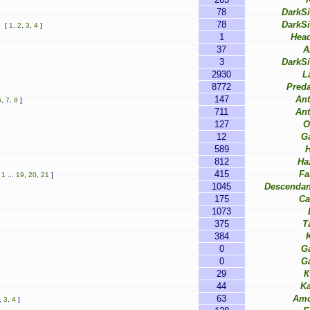
78
DarkS
78
DarkS
[
1
,
2
,
3
,
4
]
1
Hea
37
A
3
DarkS
2930
L
8772
Pred
147
Ant
6
,
7
,
8
]
711
Ant
127
O
12
G
589
812
Ha
415
Fa
[
1
...
19
,
20
,
21
]
1045
Descendan
175
Ca
1073
375
T
384
0
G
0
G
29
К
44
Ka
63
Amo
,
3
,
4
]