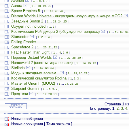
Avorion
[
1
...
5
,
6
,
7
]
Aurora
[
1
...
18
,
19
,
20
]
Space Empires 5
[
1
...
47
,
48
,
49
]
Distant Worlds Universe - обсуждаем новую игру в жанре MOO2
Звездные Волки 2
[
1
...
23
,
24
,
25
]
Oxygen not included
[
1
,
2
]
Космические Рейнджеры 2 (обсуждение, вопросы)
[
1
...
59
,
60
,
61
Starsector
[
1
,
2
,
3
,
4
]
Falling Frontier
Spaceforce 2
[
1
...
20
,
21
,
22
]
FTL: Faster Than Light
[
1
...
4
,
5
,
6
]
Перевод Distant Worlds
[
1
...
37
,
38
,
39
]
Homeworld 2 (советы, игра по сети)
[
1
...
14
,
15
,
16
]
Stellaris
[
1
...
62
,
63
,
64
]
Моды к звездным волкам .
[
1
...
19
,
20
,
21
]
Космический симулятор Rodina
[
1
,
2
,
3
]
Master of Orion II (MOO2)
[
1
...
24
,
25
,
26
]
Starpoint Gemini
[
1
...
5
,
6
,
7
]
Предтечи
[
1
...
19
,
20
,
21
]
Страница
1
и
На страницу:
1
,
2
,
3
,
4
Новые сообщения
Новые сообщения [ Тема закрыта ]