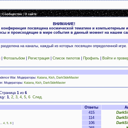
|
Сообщество
|
О сайте
ВНИМАНИЕ!
 конференция посвящена космической тематике и компьютерным и
осы и происходящие в мире события в данный момент на нашем сай
разделена на каналы, каждый из которых посвящен определенной игре.
и
|
Фотоальбом
|
Регистрация
|
Список пилотов
|
Профиль
|
Войти и прове
ndence War. Модераторы:
Katana
,
Kish
,
DarkSideMaster
ser. Модераторы:
Katana
,
Kish
,
DarkSideMaster
Страница
1
из
6
ицу:
1
,
2
,
3
,
4
,
5
,
6
След.
Ответы
А
415
DarkS
114
DarkS
106
DarkS
...
4
,
5
,
6
]
265