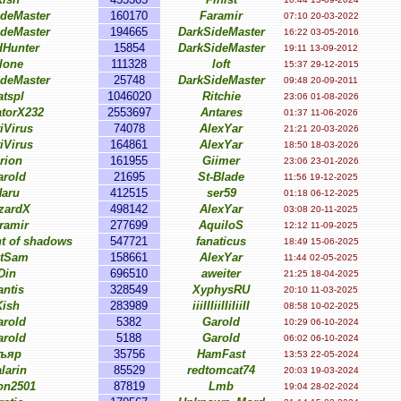
ideMaster
160170
Faramir
07:10 20-03-2022
ideMaster
194665
DarkSideMaster
16:22 03-05-2016
dHunter
15854
DarkSideMaster
19:11 13-09-2012
lone
111328
loft
15:37 29-12-2015
ideMaster
25748
DarkSideMaster
09:48 20-09-2011
atspl
1046020
Ritchie
23:06 01-08-2026
atorX232
2553697
Antares
01:37 11-06-2026
iVirus
74078
AlexYar
21:21 20-03-2026
iVirus
164861
AlexYar
18:50 18-03-2026
rion
161955
Giimer
23:06 23-01-2026
arold
21695
St-Blade
11:56 19-12-2025
Haru
412515
ser59
01:18 06-12-2025
zardX
498142
AlexYar
03:08 20-11-2025
ramir
277699
AquiloS
12:12 11-09-2025
t of shadows
547721
fanaticus
18:49 15-06-2025
tSam
158661
AlexYar
11:44 02-05-2025
Din
696510
aweiter
21:25 18-04-2025
antis
328549
XyphysRU
20:10 11-03-2025
Kish
283989
iiiIIIiiIIiIiiII
08:58 10-02-2025
arold
5382
Garold
10:29 06-10-2024
arold
5188
Garold
06:02 06-10-2024
ъяр
35756
HamFast
13:53 22-05-2024
larin
85529
redtomcat74
20:03 19-03-2024
n2501
87819
Lmb
19:04 28-02-2024