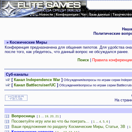
Новости
|
Конференция
|
Чат
|
База данных
|
Творчество
.
Наша
Политические вопр
» Космические Миры
Конференция предназначена для общения пилотов. Для удобства она 
после того, как убедитесь, что данный вопрос не обсуждался ранее.
Поиск
|
Правила конференци
Суб-каналы
[
Канал Independence War
]
Обсуждения/вопросы по играм серии Indepe
[
Канал Battlecruiser/UC
]
Обсуждения/вопросы по играм серии Battlecrui
На стран
Вопросница
[
1
...
19
,
20
,
21
]
Посоветуйте игру или во что бы поиграть...
[
1
...
4
,
5
,
6
]
Ваши предложения по разделу Космические Миры, Статьи, ЗВ
[
1
Космические новости