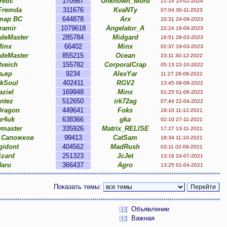
retic
170567
Unknown_Mord
21:14 15-02-2024
Fremda
311676
KvaNTy
07:04 30-11-2023
тар ВС
644878
Arx
10:31 24-09-2023
ramir
1079618
Angelator_A
22:24 16-09-2023
ideMaster
285784
Midgard
16:51 28-03-2023
inx
66402
Minx
02:37 19-03-2023
ideMaster
855215
Ocean
23:11 30-12-2022
tveich
155782
CorporalCrap
05:13 22-10-2022
ъяр
9234
AlexYar
11:27 28-09-2022
rkSoul
402411
RGV2
13:45 09-08-2022
aziel
169948
Minx
01:25 01-06-2022
intez
512650
irk72ag
07:44 22-04-2022
ragon
449641
Foks
19:10 11-12-2021
ar4uk
638366
gka
02:10 27-11-2021
wmaster
335926
Matrix_RELISE
17:27 13-11-2021
 Сапожков
99413
CatSam
18:34 11-10-2021
gidont
404562
MadRush
03:11 02-09-2021
izard
251323
JcJet
13:16 24-07-2021
Haru
366437
Agro
13:25 01-04-2021
Показать темы:
Объявление
Важная