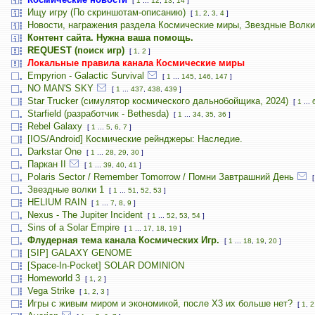
[
1
...
12
,
13
,
14
]
Ищу игру (По скриншотам-описанию)
[
1
,
2
,
3
,
4
]
Новости, награжения раздела Космические миры, Звездные Волки
Контент сайта. Нужна ваша помощь.
REQUEST (поиск игр)
[
1
,
2
]
Локальные правила канала Космические миры
Empyrion - Galactic Survival
[
1
...
145
,
146
,
147
]
NO MAN'S SKY
[
1
...
437
,
438
,
439
]
Star Trucker (симулятор космического дальнобойщика, 2024)
[
1
...
Starfield (разработчик - Bethesda)
[
1
...
34
,
35
,
36
]
Rebel Galaxy
[
1
...
5
,
6
,
7
]
[IOS/Android] Космические рейнджеры: Наследие.
Darkstar One
[
1
...
28
,
29
,
30
]
Паркан II
[
1
...
39
,
40
,
41
]
Polaris Sector / Remember Tomorrow / Помни Завтрашний День
Звездные волки 1
[
1
...
51
,
52
,
53
]
HELIUM RAIN
[
1
...
7
,
8
,
9
]
Nexus - The Jupiter Incident
[
1
...
52
,
53
,
54
]
Sins of a Solar Empire
[
1
...
17
,
18
,
19
]
Флудерная тема канала Космических Игр.
[
1
...
18
,
19
,
20
]
[SIP] GALAXY GENOME
[Space-In-Pocket] SOLAR DOMINION
Homeworld 3
[
1
,
2
]
Vega Strike
[
1
,
2
,
3
]
Игры с живым миром и экономикой, после X3 их больше нет?
[
1
,
2