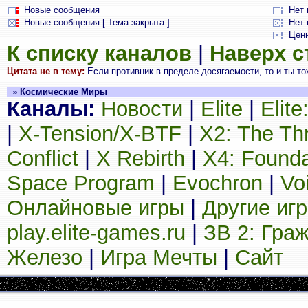
Новые сообщения
Нет
Новые сообщения [ Тема закрыта ]
Нет 
Цен
К списку каналов
|
Наверх 
Цитата не в тему:
Если противник в пределе досягаемости, то и ты тож
» Космические Миры
Каналы:
Новости
|
Elite
|
Elit
|
X-Tension/X-BTF
|
X2: The Th
Conflict
|
X Rebirth
|
X4: Founda
Space Program
|
Evochron
|
Vo
Онлайновые игры
|
Другие иг
play.elite-games.ru
|
ЗВ 2: Гра
Железо
|
Игра Мечты
|
Сайт