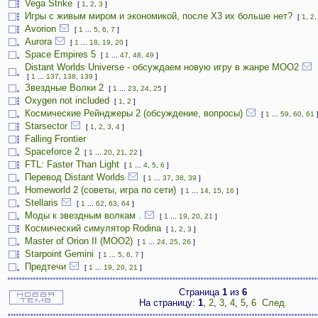
Vega Strike
[
1
,
2
,
3
]
Игры с живым миром и экономикой, после X3 их больше нет?
[
1
,
2
Avorion
[
1
...
5
,
6
,
7
]
Aurora
[
1
...
18
,
19
,
20
]
Space Empires 5
[
1
...
47
,
48
,
49
]
Distant Worlds Universe - обсуждаем новую игру в жанре MOO2
[
1
...
137
,
138
,
139
]
Звездные Волки 2
[
1
...
23
,
24
,
25
]
Oxygen not included
[
1
,
2
]
Космические Рейнджеры 2 (обсуждение, вопросы)
[
1
...
59
,
60
,
61
Starsector
[
1
,
2
,
3
,
4
]
Falling Frontier
Spaceforce 2
[
1
...
20
,
21
,
22
]
FTL: Faster Than Light
[
1
...
4
,
5
,
6
]
Перевод Distant Worlds
[
1
...
37
,
38
,
39
]
Homeworld 2 (советы, игра по сети)
[
1
...
14
,
15
,
16
]
Stellaris
[
1
...
62
,
63
,
64
]
Моды к звездным волкам .
[
1
...
19
,
20
,
21
]
Космический симулятор Rodina
[
1
,
2
,
3
]
Master of Orion II (MOO2)
[
1
...
24
,
25
,
26
]
Starpoint Gemini
[
1
...
5
,
6
,
7
]
Предтечи
[
1
...
19
,
20
,
21
]
Страница
1
из
6
На страницу:
1
,
2
,
3
,
4
,
5
,
6
След.