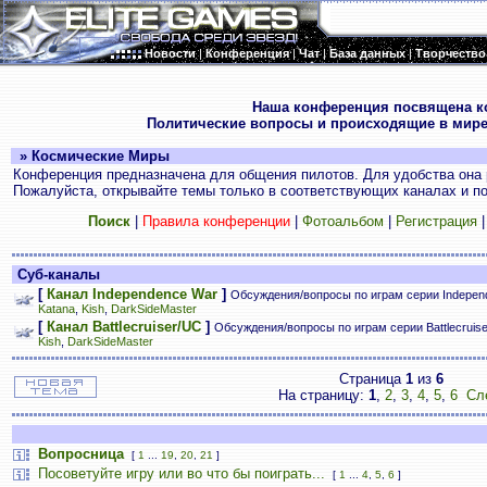
Новости
|
Конференция
|
Чат
|
База данных
|
Творчество
.
Наша конференция посвящена к
Политические вопросы и происходящие в мире
» Космические Миры
Конференция предназначена для общения пилотов. Для удобства она 
Пожалуйста, открывайте темы только в соответствующих каналах и пос
Поиск
|
Правила конференции
|
Фотоальбом
|
Регистрация
Суб-каналы
[
Канал Independence War
]
Обсуждения/вопросы по играм серии Indepen
Katana
,
Kish
,
DarkSideMaster
[
Канал Battlecruiser/UC
]
Обсуждения/вопросы по играм серии Battlecruis
Kish
,
DarkSideMaster
Страница
1
из
6
На страницу:
1
,
2
,
3
,
4
,
5
,
6
Сл
Вопросница
[
1
...
19
,
20
,
21
]
Посоветуйте игру или во что бы поиграть...
[
1
...
4
,
5
,
6
]