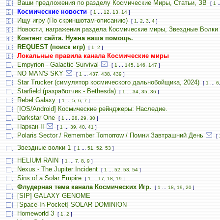
Ваши предложения по разделу Космические Миры, Статьи, ЗВ
[
1
.
Космические новости
[
1
...
12
,
13
,
14
]
Ищу игру (По скриншотам-описанию)
[
1
,
2
,
3
,
4
]
Новости, награжения раздела Космические миры, Звездные Волки
Контент сайта. Нужна ваша помощь.
REQUEST (поиск игр)
[
1
,
2
]
Локальные правила канала Космические миры
Empyrion - Galactic Survival
[
1
...
145
,
146
,
147
]
NO MAN'S SKY
[
1
...
437
,
438
,
439
]
Star Trucker (симулятор космического дальнобойщика, 2024)
[
1
...
6
Starfield (разработчик - Bethesda)
[
1
...
34
,
35
,
36
]
Rebel Galaxy
[
1
...
5
,
6
,
7
]
[IOS/Android] Космические рейнджеры: Наследие.
Darkstar One
[
1
...
28
,
29
,
30
]
Паркан II
[
1
...
39
,
40
,
41
]
Polaris Sector / Remember Tomorrow / Помни Завтрашний День
[
Звездные волки 1
[
1
...
51
,
52
,
53
]
HELIUM RAIN
[
1
...
7
,
8
,
9
]
Nexus - The Jupiter Incident
[
1
...
52
,
53
,
54
]
Sins of a Solar Empire
[
1
...
17
,
18
,
19
]
Флудерная тема канала Космических Игр.
[
1
...
18
,
19
,
20
]
[SIP] GALAXY GENOME
[Space-In-Pocket] SOLAR DOMINION
Homeworld 3
[
1
,
2
]