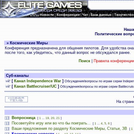
Новости
|
Конференция
|
Чат
|
База данных
|
Творчество
.
Наша
Политические вопр
» Космические Миры
Конференция предназначена для общения пилотов. Для удобства она 
после того, как убедитесь, что данный вопрос не обсуждался ранее.
Поиск
|
Правила конференци
Суб-каналы
[
Канал Independence War
]
Обсуждения/вопросы по играм серии Indepe
[
Канал Battlecruiser/UC
]
Обсуждения/вопросы по играм серии Battlecrui
На стран
Вопросница
[
1
...
19
,
20
,
21
]
Посоветуйте игру или во что бы поиграть...
[
1
...
4
,
5
,
6
]
Ваши предложения по разделу Космические Миры, Статьи, ЗВ
[
1
Космические новости