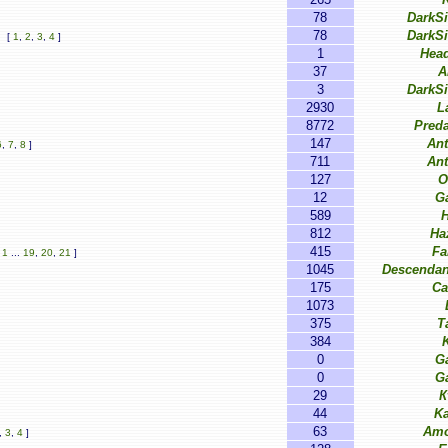
78
DarkS
78
DarkS
[
1
,
2
,
3
,
4
]
1
Hea
37
A
3
DarkS
2930
L
8772
Pred
147
Ant
6
,
7
,
8
]
711
Ant
127
O
12
G
589
812
Ha
415
Fa
[
1
...
19
,
20
,
21
]
1045
Descendan
175
Ca
1073
375
T
384
0
G
0
G
29
К
44
Ka
63
Amo
,
3
,
4
]