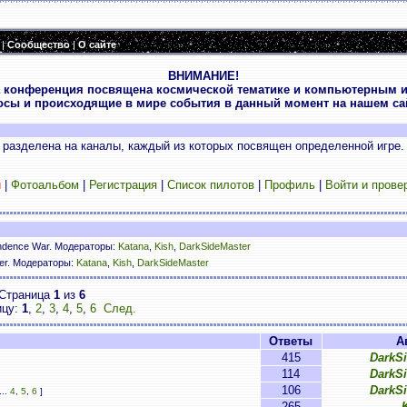
|
Сообщество
|
О сайте
ВНИМАНИЕ!
 конференция посвящена космической тематике и компьютерным и
осы и происходящие в мире события в данный момент на нашем сай
разделена на каналы, каждый из которых посвящен определенной игре.
и
|
Фотоальбом
|
Регистрация
|
Список пилотов
|
Профиль
|
Войти и прове
ndence War. Модераторы:
Katana
,
Kish
,
DarkSideMaster
ser. Модераторы:
Katana
,
Kish
,
DarkSideMaster
Страница
1
из
6
ицу:
1
,
2
,
3
,
4
,
5
,
6
След.
Ответы
А
415
DarkS
114
DarkS
106
DarkS
...
4
,
5
,
6
]
265