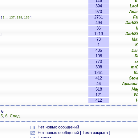
128
E
394
Lao
970
Ава
2761
Fa
[
1
...
137
,
138
,
139
]
494
DarkS
36
M
1219
DarkS
]
73
Ma
1
К
435
Da
108
R
770
s
308
mrD
1261
B
412
Sto
46
Аркаша
518
Ma
121
W
412
з
6
,
5
,
6
След.
Нет новых сообщений
Нет новых сообщений [ Тема закрыта ]