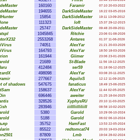
ideMaster
160160
Faramir
07:10 20-03-2022
ideMaster
194655
DarkSideMaster
16:22 03-05-2016
dHunter
15854
DarkSideMaster
19:11 13-09-2012
lone
111323
loft
15:37 29-12-2015
ideMaster
25747
DarkSideMaster
09:48 20-09-2011
atspl
1045845
Ritchie
23:06 01-08-2026
atorX232
2553268
Antares
01:37 11-06-2026
iVirus
74051
AlexYar
21:21 20-03-2026
iVirus
164793
AlexYar
18:50 18-03-2026
rion
161944
Giimer
23:06 23-01-2026
arold
21689
St-Blade
11:56 19-12-2025
Haru
412484
ser59
01:18 06-12-2025
zardX
498098
AlexYar
03:08 20-11-2025
ramir
277667
AquiloS
12:12 11-09-2025
t of shadows
547675
fanaticus
18:49 15-06-2025
tSam
158637
AlexYar
11:44 02-05-2025
Din
696446
aweiter
21:25 18-04-2025
antis
328526
XyphysRU
20:10 11-03-2025
Kish
283946
iiiIIIiiIIiIiiII
08:58 10-02-2025
arold
5380
Garold
10:29 06-10-2024
arold
5188
Garold
06:02 06-10-2024
ъяр
35752
HamFast
13:53 22-05-2024
larin
85522
redtomcat74
20:03 19-03-2024
n2501
87809
Lmb
19:04 28-02-2024