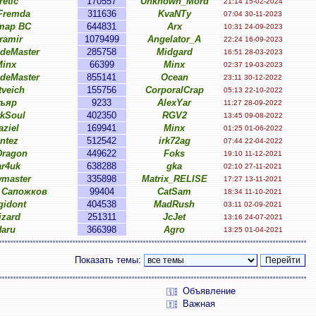
retic
170557
Unknown_Mord
21:14 15-02-2024
Fremda
311636
KvaNTy
07:04 30-11-2023
тар ВС
644831
Arx
10:31 24-09-2023
ramir
1079499
Angelator_A
22:24 16-09-2023
ideMaster
285758
Midgard
16:51 28-03-2023
inx
66399
Minx
02:37 19-03-2023
ideMaster
855141
Ocean
23:11 30-12-2022
tveich
155756
CorporalCrap
05:13 22-10-2022
ъяр
9233
AlexYar
11:27 28-09-2022
rkSoul
402350
RGV2
13:45 09-08-2022
aziel
169941
Minx
01:25 01-06-2022
intez
512542
irk72ag
07:44 22-04-2022
ragon
449622
Foks
19:10 11-12-2021
ar4uk
638288
gka
02:10 27-11-2021
wmaster
335898
Matrix_RELISE
17:27 13-11-2021
 Сапожков
99404
CatSam
18:34 11-10-2021
gidont
404538
MadRush
03:11 02-09-2021
izard
251311
JcJet
13:16 24-07-2021
Haru
366398
Agro
13:25 01-04-2021
Показать темы:
Объявление
Важная