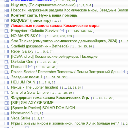
[
1
...
12
,
13
,
14
]
Ищу игру (По скриншотам-описанию)
[
1
,
2
,
3
,
4
]
Новости, награжения раздела Космические миры, Звездные Волки
Контент сайта. Нужна ваша помощь.
REQUEST (поиск игр)
[
1
,
2
]
Локальные правила канала Космические миры
Empyrion - Galactic Survival
[
1
...
145
,
146
,
147
]
NO MAN'S SKY
[
1
...
437
,
438
,
439
]
Star Trucker (симулятор космического дальнобойщика, 2024)
[
1
...
Starfield (разработчик - Bethesda)
[
1
...
34
,
35
,
36
]
Rebel Galaxy
[
1
...
5
,
6
,
7
]
[IOS/Android] Космические рейнджеры: Наследие.
Darkstar One
[
1
...
28
,
29
,
30
]
Паркан II
[
1
...
39
,
40
,
41
]
Polaris Sector / Remember Tomorrow / Помни Завтрашний День
Звездные волки 1
[
1
...
51
,
52
,
53
]
HELIUM RAIN
[
1
...
7
,
8
,
9
]
Nexus - The Jupiter Incident
[
1
...
52
,
53
,
54
]
Sins of a Solar Empire
[
1
...
17
,
18
,
19
]
Флудерная тема канала Космических Игр.
[
1
...
18
,
19
,
20
]
[SIP] GALAXY GENOME
[Space-In-Pocket] SOLAR DOMINION
Homeworld 3
[
1
,
2
]
Vega Strike
[
1
,
2
,
3
]
Игры с живым миром и экономикой, после X3 их больше нет?
[
1
,
2