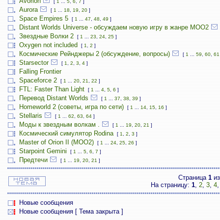
Avorion
[
1
...
5
,
6
,
7
]
Aurora
[
1
...
18
,
19
,
20
]
Space Empires 5
[
1
...
47
,
48
,
49
]
Distant Worlds Universe - обсуждаем новую игру в жанре MOO2
Звездные Волки 2
[
1
...
23
,
24
,
25
]
Oxygen not included
[
1
,
2
]
Космические Рейнджеры 2 (обсуждение, вопросы)
[
1
...
59
,
60
,
61
Starsector
[
1
,
2
,
3
,
4
]
Falling Frontier
Spaceforce 2
[
1
...
20
,
21
,
22
]
FTL: Faster Than Light
[
1
...
4
,
5
,
6
]
Перевод Distant Worlds
[
1
...
37
,
38
,
39
]
Homeworld 2 (советы, игра по сети)
[
1
...
14
,
15
,
16
]
Stellaris
[
1
...
62
,
63
,
64
]
Моды к звездным волкам .
[
1
...
19
,
20
,
21
]
Космический симулятор Rodina
[
1
,
2
,
3
]
Master of Orion II (MOO2)
[
1
...
24
,
25
,
26
]
Starpoint Gemini
[
1
...
5
,
6
,
7
]
Предтечи
[
1
...
19
,
20
,
21
]
Страница
1
и
На страницу:
1
,
2
,
3
,
4
Новые сообщения
Новые сообщения [ Тема закрыта ]