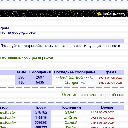
Помощь сайту
грам.
те не обсуждаются!
 Пожалуйста, открывайте темы только в соответствующих каналах и
рить личные сообщения
|
Вход
Темы
Сообщения
Последнее сообщение
Время
298
2697
-=Hed_GE_hoG=-
19:42 04-08-2026
410
5435
Chinger
18:22 22-04-2026
Отметить все темы как прочтённые
втор
Просм.
Последний
Время
ideMaster
379792
SOFIT
12:03 09-05-2026
ideMaster
175816
anDron
09:32 07-03-2025
ideMaster
226060
Garold
04:45 06-10-2024
Kish
455277
Finist
10:44 13-09-2024