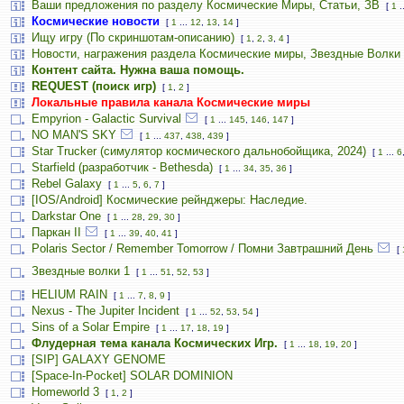
Ваши предложения по разделу Космические Миры, Статьи, ЗВ
[
1
.
Космические новости
[
1
...
12
,
13
,
14
]
Ищу игру (По скриншотам-описанию)
[
1
,
2
,
3
,
4
]
Новости, награжения раздела Космические миры, Звездные Волки
Контент сайта. Нужна ваша помощь.
REQUEST (поиск игр)
[
1
,
2
]
Локальные правила канала Космические миры
Empyrion - Galactic Survival
[
1
...
145
,
146
,
147
]
NO MAN'S SKY
[
1
...
437
,
438
,
439
]
Star Trucker (симулятор космического дальнобойщика, 2024)
[
1
...
6
Starfield (разработчик - Bethesda)
[
1
...
34
,
35
,
36
]
Rebel Galaxy
[
1
...
5
,
6
,
7
]
[IOS/Android] Космические рейнджеры: Наследие.
Darkstar One
[
1
...
28
,
29
,
30
]
Паркан II
[
1
...
39
,
40
,
41
]
Polaris Sector / Remember Tomorrow / Помни Завтрашний День
[
Звездные волки 1
[
1
...
51
,
52
,
53
]
HELIUM RAIN
[
1
...
7
,
8
,
9
]
Nexus - The Jupiter Incident
[
1
...
52
,
53
,
54
]
Sins of a Solar Empire
[
1
...
17
,
18
,
19
]
Флудерная тема канала Космических Игр.
[
1
...
18
,
19
,
20
]
[SIP] GALAXY GENOME
[Space-In-Pocket] SOLAR DOMINION
Homeworld 3
[
1
,
2
]