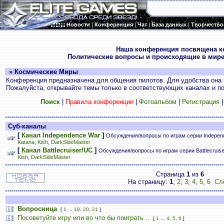
Новости
|
Конференция
|
Чат
|
База данных
|
Творчество
.
Наша конференция посвящена к
Политические вопросы и происходящие в мире
» Космические Миры
Конференция предназначена для общения пилотов. Для удобства она 
Пожалуйста, открывайте темы только в соответствующих каналах и пос
Поиск
|
Правила конференции
|
Фотоальбом
|
Регистрация
Суб-каналы
[
Канал Independence War
]
Обсуждения/вопросы по играм серии Indepen
Katana
,
Kish
,
DarkSideMaster
[
Канал Battlecruiser/UC
]
Обсуждения/вопросы по играм серии Battlecruis
Kish
,
DarkSideMaster
Страница
1
из
6
На страницу:
1
,
2
,
3
,
4
,
5
,
6
Сл
Вопросница
[
1
...
19
,
20
,
21
]
Посоветуйте игру или во что бы поиграть...
[
1
...
4
,
5
,
6
]