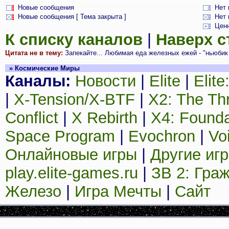
Новые сообщения
Нет
Новые сообщения [ Тема закрыта ]
Нет 
Цен
К списку каналов
|
Наверх 
Цитата не в тему:
Запекайте... Любимая еда железных ежей - "ньюбик 
» Космические Миры
Каналы:
Новости
|
Elite
|
Elit
|
X-Tension/X-BTF
|
X2: The Th
Conflict
|
X Rebirth
|
X4: Founda
Space Program
|
Evochron
|
Vo
Онлайновые игры
|
Другие иг
play.elite-games.ru
|
ЗВ 2: Гра
Железо
|
Игра Мечты
|
Сайт