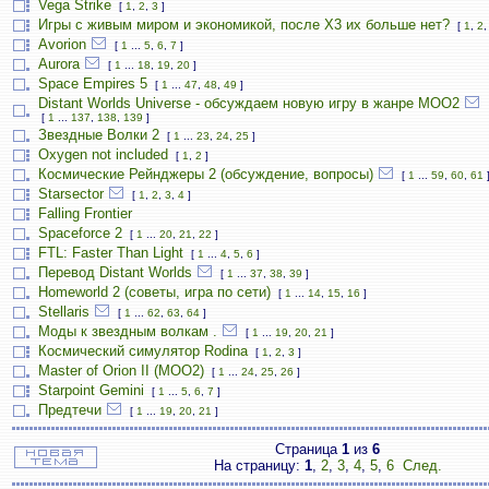
Vega Strike
[
1
,
2
,
3
]
Игры с живым миром и экономикой, после X3 их больше нет?
[
1
,
2
Avorion
[
1
...
5
,
6
,
7
]
Aurora
[
1
...
18
,
19
,
20
]
Space Empires 5
[
1
...
47
,
48
,
49
]
Distant Worlds Universe - обсуждаем новую игру в жанре MOO2
[
1
...
137
,
138
,
139
]
Звездные Волки 2
[
1
...
23
,
24
,
25
]
Oxygen not included
[
1
,
2
]
Космические Рейнджеры 2 (обсуждение, вопросы)
[
1
...
59
,
60
,
61
Starsector
[
1
,
2
,
3
,
4
]
Falling Frontier
Spaceforce 2
[
1
...
20
,
21
,
22
]
FTL: Faster Than Light
[
1
...
4
,
5
,
6
]
Перевод Distant Worlds
[
1
...
37
,
38
,
39
]
Homeworld 2 (советы, игра по сети)
[
1
...
14
,
15
,
16
]
Stellaris
[
1
...
62
,
63
,
64
]
Моды к звездным волкам .
[
1
...
19
,
20
,
21
]
Космический симулятор Rodina
[
1
,
2
,
3
]
Master of Orion II (MOO2)
[
1
...
24
,
25
,
26
]
Starpoint Gemini
[
1
...
5
,
6
,
7
]
Предтечи
[
1
...
19
,
20
,
21
]
Страница
1
из
6
На страницу:
1
,
2
,
3
,
4
,
5
,
6
След.