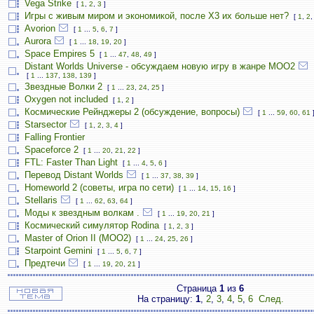
Vega Strike
[
1
,
2
,
3
]
Игры с живым миром и экономикой, после X3 их больше нет?
[
1
,
2
Avorion
[
1
...
5
,
6
,
7
]
Aurora
[
1
...
18
,
19
,
20
]
Space Empires 5
[
1
...
47
,
48
,
49
]
Distant Worlds Universe - обсуждаем новую игру в жанре MOO2
[
1
...
137
,
138
,
139
]
Звездные Волки 2
[
1
...
23
,
24
,
25
]
Oxygen not included
[
1
,
2
]
Космические Рейнджеры 2 (обсуждение, вопросы)
[
1
...
59
,
60
,
61
Starsector
[
1
,
2
,
3
,
4
]
Falling Frontier
Spaceforce 2
[
1
...
20
,
21
,
22
]
FTL: Faster Than Light
[
1
...
4
,
5
,
6
]
Перевод Distant Worlds
[
1
...
37
,
38
,
39
]
Homeworld 2 (советы, игра по сети)
[
1
...
14
,
15
,
16
]
Stellaris
[
1
...
62
,
63
,
64
]
Моды к звездным волкам .
[
1
...
19
,
20
,
21
]
Космический симулятор Rodina
[
1
,
2
,
3
]
Master of Orion II (MOO2)
[
1
...
24
,
25
,
26
]
Starpoint Gemini
[
1
...
5
,
6
,
7
]
Предтечи
[
1
...
19
,
20
,
21
]
Страница
1
из
6
На страницу:
1
,
2
,
3
,
4
,
5
,
6
След.