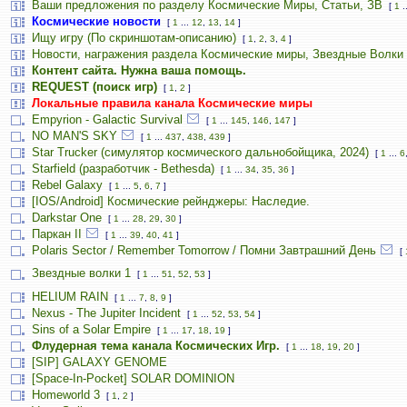
Ваши предложения по разделу Космические Миры, Статьи, ЗВ
[
1
.
Космические новости
[
1
...
12
,
13
,
14
]
Ищу игру (По скриншотам-описанию)
[
1
,
2
,
3
,
4
]
Новости, награжения раздела Космические миры, Звездные Волки
Контент сайта. Нужна ваша помощь.
REQUEST (поиск игр)
[
1
,
2
]
Локальные правила канала Космические миры
Empyrion - Galactic Survival
[
1
...
145
,
146
,
147
]
NO MAN'S SKY
[
1
...
437
,
438
,
439
]
Star Trucker (симулятор космического дальнобойщика, 2024)
[
1
...
6
Starfield (разработчик - Bethesda)
[
1
...
34
,
35
,
36
]
Rebel Galaxy
[
1
...
5
,
6
,
7
]
[IOS/Android] Космические рейнджеры: Наследие.
Darkstar One
[
1
...
28
,
29
,
30
]
Паркан II
[
1
...
39
,
40
,
41
]
Polaris Sector / Remember Tomorrow / Помни Завтрашний День
[
Звездные волки 1
[
1
...
51
,
52
,
53
]
HELIUM RAIN
[
1
...
7
,
8
,
9
]
Nexus - The Jupiter Incident
[
1
...
52
,
53
,
54
]
Sins of a Solar Empire
[
1
...
17
,
18
,
19
]
Флудерная тема канала Космических Игр.
[
1
...
18
,
19
,
20
]
[SIP] GALAXY GENOME
[Space-In-Pocket] SOLAR DOMINION
Homeworld 3
[
1
,
2
]