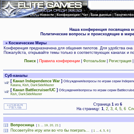
Новости
|
Конференция
|
Чат
|
База данных
|
Творчество
.
Наша конференция посвящена к
Политические вопросы и происходящие в мире
» Космические Миры
Конференция предназначена для общения пилотов. Для удобства она 
Пожалуйста, открывайте темы только в соответствующих каналах и пос
Поиск
|
Правила конференции
|
Фотоальбом
|
Регистрация
Суб-каналы
[
Канал Independence War
]
Обсуждения/вопросы по играм серии Indepen
Katana
,
Kish
,
DarkSideMaster
[
Канал Battlecruiser/UC
]
Обсуждения/вопросы по играм серии Battlecruis
Kish
,
DarkSideMaster
Страница
1
из
6
На страницу:
1
,
2
,
3
,
4
,
5
,
6
Сл
Вопросница
[
1
...
19
,
20
,
21
]
Посоветуйте игру или во что бы поиграть...
[
1
...
4
,
5
,
6
]