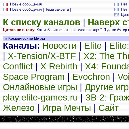
Новые сообщения
Нет
Новые сообщения [ Тема закрыта ]
Нет 
Цен
К списку каналов
|
Наверх 
Цитата не в тему:
Как избавиться от привкуса вискаря? Я даже бутер щ
» Космические Миры
Каналы:
Новости
|
Elite
|
Elit
|
X-Tension/X-BTF
|
X2: The Th
Conflict
|
X Rebirth
|
X4: Founda
Space Program
|
Evochron
|
Vo
Онлайновые игры
|
Другие иг
play.elite-games.ru
|
ЗВ 2: Гра
Железо
|
Игра Мечты
|
Сайт