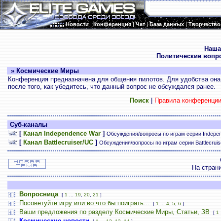
Новости
|
Конференция
|
Чат
|
База данных
|
Творчество
.
Наша
Политические вопр
» Космические Миры
Конференция предназначена для общения пилотов. Для удобства она 
после того, как убедитесь, что данный вопрос не обсуждался ранее.
Поиск
|
Правила конференци
Суб-каналы
[
Канал Independence War
]
Обсуждения/вопросы по играм серии Indepe
[
Канал Battlecruiser/UC
]
Обсуждения/вопросы по играм серии Battlecrui
На стран
Вопросница
[
1
...
19
,
20
,
21
]
Посоветуйте игру или во что бы поиграть...
[
1
...
4
,
5
,
6
]
Ваши предложения по разделу Космические Миры, Статьи, ЗВ
[
1
Космические новости