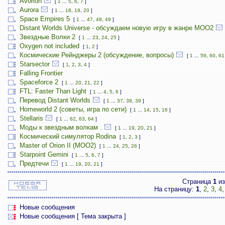
Avorion
[
1
...
5
,
6
,
7
]
Aurora
[
1
...
18
,
19
,
20
]
Space Empires 5
[
1
...
47
,
48
,
49
]
Distant Worlds Universe - обсуждаем новую игру в жанре MOO2
Звездные Волки 2
[
1
...
23
,
24
,
25
]
Oxygen not included
[
1
,
2
]
Космические Рейнджеры 2 (обсуждение, вопросы)
[
1
...
59
,
60
,
61
Starsector
[
1
,
2
,
3
,
4
]
Falling Frontier
Spaceforce 2
[
1
...
20
,
21
,
22
]
FTL: Faster Than Light
[
1
...
4
,
5
,
6
]
Перевод Distant Worlds
[
1
...
37
,
38
,
39
]
Homeworld 2 (советы, игра по сети)
[
1
...
14
,
15
,
16
]
Stellaris
[
1
...
62
,
63
,
64
]
Моды к звездным волкам .
[
1
...
19
,
20
,
21
]
Космический симулятор Rodina
[
1
,
2
,
3
]
Master of Orion II (MOO2)
[
1
...
24
,
25
,
26
]
Starpoint Gemini
[
1
...
5
,
6
,
7
]
Предтечи
[
1
...
19
,
20
,
21
]
Страница
1
и
На страницу:
1
,
2
,
3
,
4
Новые сообщения
Новые сообщения [ Тема закрыта ]