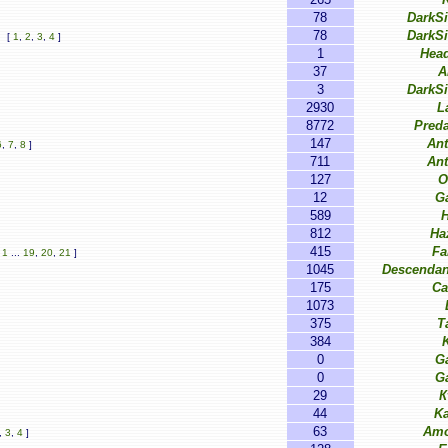
78
DarkS
78
DarkS
[
1
,
2
,
3
,
4
]
1
Hea
37
A
3
DarkS
2930
L
8772
Pred
147
Ant
6
,
7
,
8
]
711
Ant
127
O
12
G
589
812
Ha
415
Fa
[
1
...
19
,
20
,
21
]
1045
Descendan
175
Ca
1073
375
T
384
0
G
0
G
29
К
44
Ka
63
Amo
,
3
,
4
]