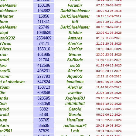
ideMaster
160186
Faramir
07:10 20-03-2022
ideMaster
194682
DarkSideMaster
16:22 03-05-2016
dHunter
15856
DarkSideMaster
19:11 13-09-2012
lone
111341
loft
15:37 29-12-2015
ideMaster
25749
DarkSideMaster
09:48 20-09-2011
atspl
1046539
Ritchie
23:06 01-08-2026
atorX232
2554469
Antares
01:37 11-06-2026
iVirus
74171
AlexYar
21:21 20-03-2026
iVirus
165016
AlexYar
18:50 18-03-2026
rion
161985
Giimer
23:06 23-01-2026
arold
21704
St-Blade
11:56 19-12-2025
Haru
412586
ser59
01:18 06-12-2025
zardX
498231
AlexYar
03:08 20-11-2025
ramir
277793
AquiloS
12:12 11-09-2025
t of shadows
547824
fanaticus
18:49 15-06-2025
tSam
158713
AlexYar
11:44 02-05-2025
Din
696646
aweiter
21:25 18-04-2025
antis
328595
XyphysRU
20:10 11-03-2025
Kish
284059
iiiIIIiiIIiIiiII
08:58 10-02-2025
arold
5382
Garold
10:29 06-10-2024
arold
5188
Garold
06:02 06-10-2024
ъяр
35765
HamFast
13:53 22-05-2024
larin
85535
redtomcat74
20:03 19-03-2024
n2501
87829
Lmb
19:04 28-02-2024