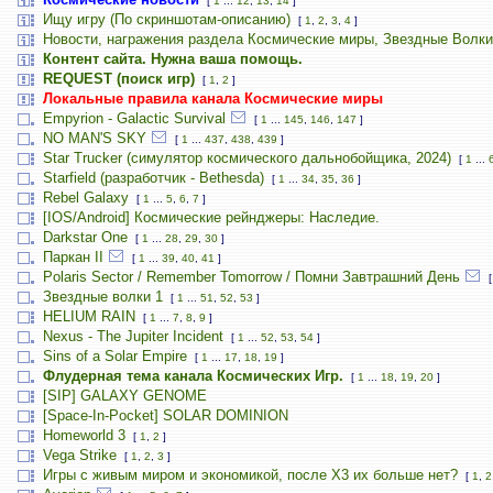
[
1
...
12
,
13
,
14
]
Ищу игру (По скриншотам-описанию)
[
1
,
2
,
3
,
4
]
Новости, награжения раздела Космические миры, Звездные Волки
Контент сайта. Нужна ваша помощь.
REQUEST (поиск игр)
[
1
,
2
]
Локальные правила канала Космические миры
Empyrion - Galactic Survival
[
1
...
145
,
146
,
147
]
NO MAN'S SKY
[
1
...
437
,
438
,
439
]
Star Trucker (симулятор космического дальнобойщика, 2024)
[
1
...
Starfield (разработчик - Bethesda)
[
1
...
34
,
35
,
36
]
Rebel Galaxy
[
1
...
5
,
6
,
7
]
[IOS/Android] Космические рейнджеры: Наследие.
Darkstar One
[
1
...
28
,
29
,
30
]
Паркан II
[
1
...
39
,
40
,
41
]
Polaris Sector / Remember Tomorrow / Помни Завтрашний День
Звездные волки 1
[
1
...
51
,
52
,
53
]
HELIUM RAIN
[
1
...
7
,
8
,
9
]
Nexus - The Jupiter Incident
[
1
...
52
,
53
,
54
]
Sins of a Solar Empire
[
1
...
17
,
18
,
19
]
Флудерная тема канала Космических Игр.
[
1
...
18
,
19
,
20
]
[SIP] GALAXY GENOME
[Space-In-Pocket] SOLAR DOMINION
Homeworld 3
[
1
,
2
]
Vega Strike
[
1
,
2
,
3
]
Игры с живым миром и экономикой, после X3 их больше нет?
[
1
,
2