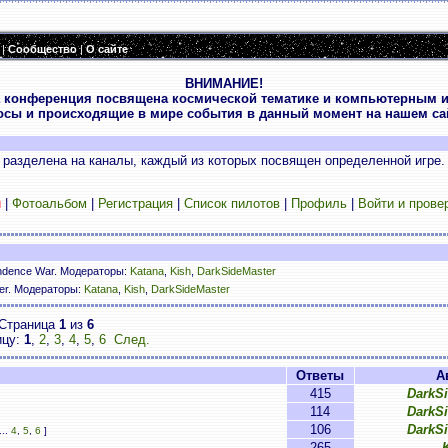
|
Сообщество
|
О сайте
ВНИМАНИЕ!
 конференция посвящена космической тематике и компьютерным и
осы и происходящие в мире события в данный момент на нашем сай
разделена на каналы, каждый из которых посвящен определенной игре.
и
|
Фотоальбом
|
Регистрация
|
Список пилотов
|
Профиль
|
Войти и прове
ndence War. Модераторы:
Katana
,
Kish
,
DarkSideMaster
ser. Модераторы:
Katana
,
Kish
,
DarkSideMaster
Страница
1
из
6
ицу:
1
,
2
,
3
,
4
,
5
,
6
След.
Ответы
А
415
DarkS
114
DarkS
106
DarkS
...
4
,
5
,
6
]
265