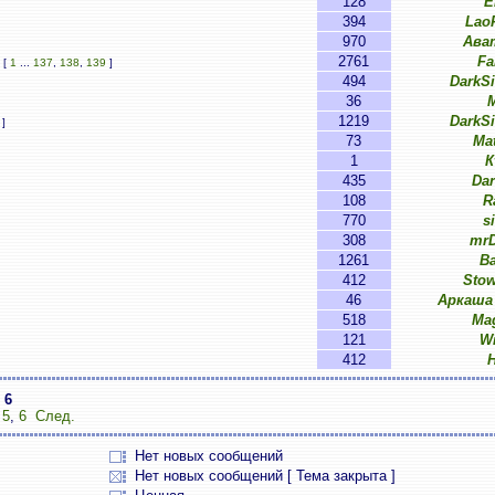
128
E
394
Lao
970
Ава
2761
Fa
[
1
...
137
,
138
,
139
]
494
DarkS
36
M
1219
DarkS
]
73
Ma
1
К
435
Da
108
R
770
s
308
mrD
1261
B
412
Sto
46
Аркаша
518
Ma
121
W
412
з
6
,
5
,
6
След.
Нет новых сообщений
Нет новых сообщений [ Тема закрыта ]