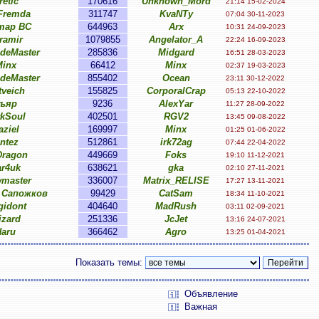
retic
170616
Unknown_Mord
21:14 15-02-2024
Fremda
311747
KvaNTy
07:04 30-11-2023
тар ВС
644963
Arx
10:31 24-09-2023
ramir
1079855
Angelator_A
22:24 16-09-2023
ideMaster
285836
Midgard
16:51 28-03-2023
inx
66412
Minx
02:37 19-03-2023
ideMaster
855402
Ocean
23:11 30-12-2022
tveich
155825
CorporalCrap
05:13 22-10-2022
ъяр
9236
AlexYar
11:27 28-09-2022
rkSoul
402501
RGV2
13:45 09-08-2022
aziel
169997
Minx
01:25 01-06-2022
intez
512861
irk72ag
07:44 22-04-2022
ragon
449669
Foks
19:10 11-12-2021
ar4uk
638621
gka
02:10 27-11-2021
wmaster
336007
Matrix_RELISE
17:27 13-11-2021
 Сапожков
99429
CatSam
18:34 11-10-2021
gidont
404640
MadRush
03:11 02-09-2021
izard
251336
JcJet
13:16 24-07-2021
Haru
366462
Agro
13:25 01-04-2021
Показать темы:
Объявление
Важная