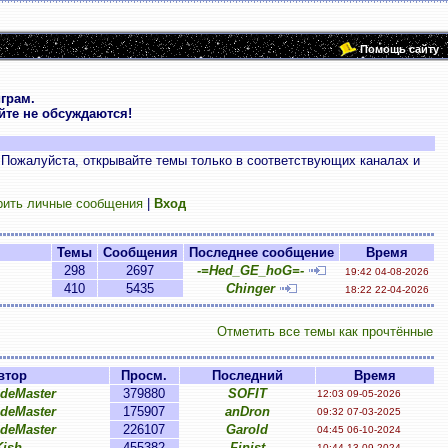
Помощь сайту
грам.
те не обсуждаются!
 Пожалуйста, открывайте темы только в соответствующих каналах и
рить личные сообщения
|
Вход
Темы
Сообщения
Последнее сообщение
Время
298
2697
-=Hed_GE_hoG=-
19:42 04-08-2026
410
5435
Chinger
18:22 22-04-2026
Отметить все темы как прочтённые
втор
Просм.
Последний
Время
ideMaster
379880
SOFIT
12:03 09-05-2026
ideMaster
175907
anDron
09:32 07-03-2025
ideMaster
226107
Garold
04:45 06-10-2024
Kish
455382
Finist
10:44 13-09-2024